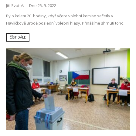
Jiří Svatoš
-
Dne 25. 9. 2022
Bylo kolem 20. hodiny, když včera volební komise sečetly v
Havlíčkově Brodě poslední volební hlasy. Přinášíme shrnutí toho.
ČÍST DÁLE