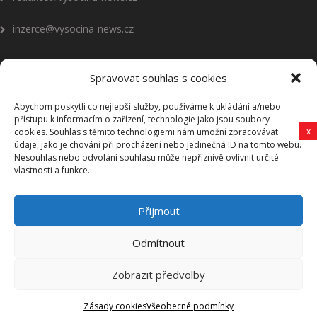
inzerce@vysocina-news.cz
Spravovat souhlas s cookies
Abychom poskytli co nejlepší služby, používáme k ukládání a/nebo
Přihlásit se k odběru novinek
přístupu k informacím o zařízení, technologie jako jsou soubory
x
cookies. Souhlas s těmito technologiemi nám umožní zpracovávat
Všeobecné podmínky
údaje, jako je chování při procházení nebo jedinečná ID na tomto webu.
Nesouhlas nebo odvolání souhlasu může nepříznivě ovlivnit určité
vlastnosti a funkce.
Vysočina-news.cz
Přijmout
Zpravodajství z Vysočiny
Odmítnout
Zobrazit předvolby
Vysočina-news.cz, Copyright © 2006-2025 Revy HB, s. r. o.
Zásady cookies
Všeobecné podmínky