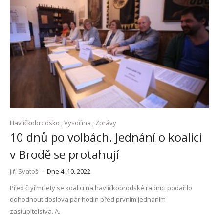
Havlíčkobrodsko
,
Vysočina
,
Zprávy
10 dnů po volbách. Jednání o koalici
v Brodě se protahují
Jiří Svatoš
-
Dne 4. 10. 2022
Před čtyřmi lety se koalici na havlíčkobrodské radnici podařilo
dohodnout doslova pár hodin před prvním jednáním
zastupitelstva. A.