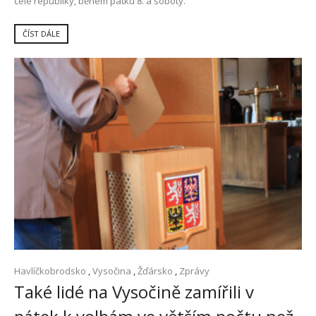
celé republiky, během pátku 8. a soboty.
ČÍST DÁLE
Havlíčkobrodsko
,
Vysočina
,
Žďársko
,
Zprávy
Také lidé na Vysočině zamířili v