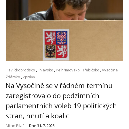
Havlíčkobrodsko
,
Jihlavsko
,
Pelhřimovsko
,
Třebíčsko
,
Vysočina
,
Žďársko
,
Zprávy
Na Vysočině se v řádném termínu
zaregistrovalo do podzimních
parlamentních voleb 19 politických
stran, hnutí a koalic
Milan Pilař
-
Dne 31. 7. 2025