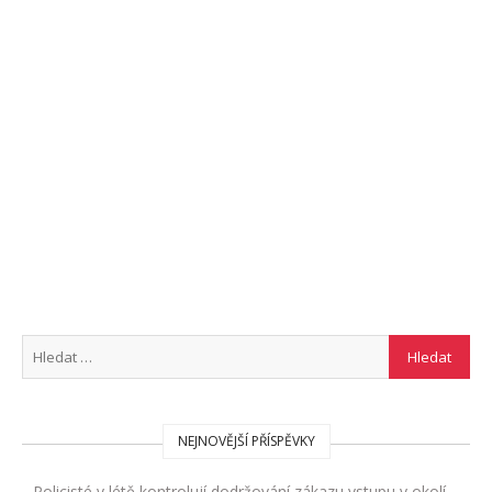
NEJNOVĚJŠÍ PŘÍSPĚVKY
Policisté v létě kontrolují dodržování zákazu vstupu v okolí