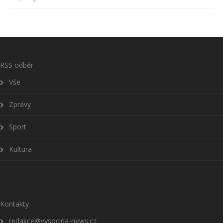
RSS odběr
Vše
Zprávy
Sport
Kultura
Kontakty
redakce@vysocina-news.cz