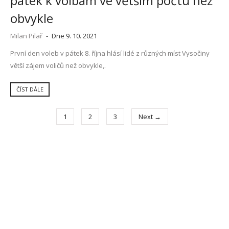
pátek k volbám ve větším počtu než
obvykle
Milan Pilař
-
Dne 9. 10. 2021
První den voleb v pátek 8. října hlásí lidé z různých míst Vysočiny
větší zájem voličů než obvykle,.
ČÍST DÁLE
1
2
3
Next →