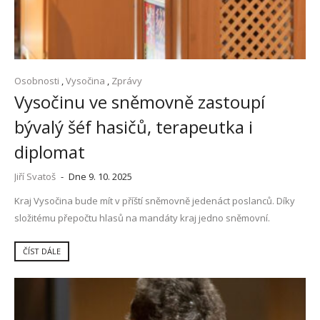
Osobnosti
,
Vysočina
,
Zprávy
Vysočinu ve sněmovně zastoupí
bývalý šéf hasičů, terapeutka i
diplomat
Jiří Svatoš
-
Dne 9. 10. 2025
Kraj Vysočina bude mít v příští sněmovně jedenáct poslanců. Díky
složitému přepočtu hlasů na mandáty kraj jedno sněmovní.
ČÍST DÁLE