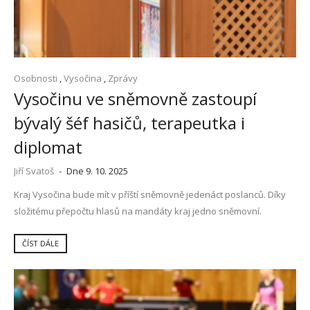
Osobnosti
,
Vysočina
,
Zprávy
Vysočinu ve sněmovně zastoupí
bývalý šéf hasičů, terapeutka i
diplomat
Jiří Svatoš
-
Dne 9. 10. 2025
Kraj Vysočina bude mít v příští sněmovně jedenáct poslanců. Díky
složitému přepočtu hlasů na mandáty kraj jedno sněmovní.
ČÍST DÁLE