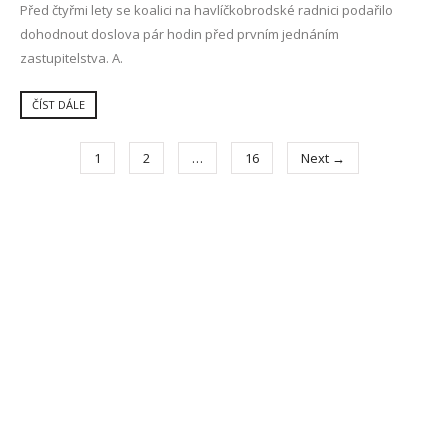
Před čtyřmi lety se koalici na havlíčkobrodské radnici podařilo
dohodnout doslova pár hodin před prvním jednáním
zastupitelstva. A.
ČÍST DÁLE
1
2
…
16
Next →