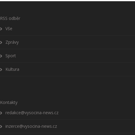
RSS odběr
Vše
Zprávy
Sport
Kultura
Kontakty
redakce@vysocina-news.cz
inzerce@vysocina-news.cz