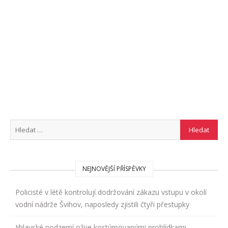
NEJNOVĚJŠÍ PŘÍSPĚVKY
Policisté v létě kontrolují dodržování zákazu vstupu v okolí
vodní nádrže Švihov, naposledy zjistili čtyři přestupky
Jihlavské podzemí ožije kostýmovanými prohlídkami