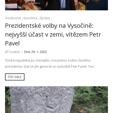
Osobnosti
,
Vysočina
,
Zprávy
Prezidentské volby na Vysočině:
nejvyšší účast v zemi, vítězem Petr
Pavel
Jiří Svatoš
-
Dne 29. 1. 2023
Česká republika po včerejšku zná jméno svého čtvrtého
prezidenta. Stal se jím generál ve výslužbě Petr Pavel. Ten.
ČÍST DÁLE