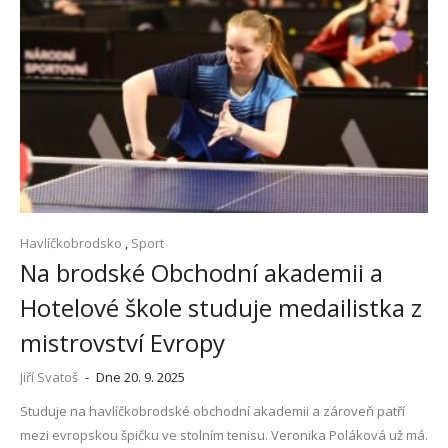
Havlíčkobrodsko
,
Sport
Na brodské Obchodní akademii a
Hotelové škole studuje medailistka z
mistrovství Evropy
Jiří Svatoš
-
Dne 20. 9. 2025
Studuje na havlíčkobrodské obchodní akademii a zároveň patří
mezi evropskou špičku ve stolním tenisu. Veronika Poláková už má.