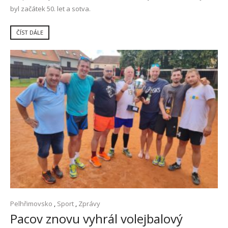
byl začátek 50. let a sotva.
ČÍST DÁLE
Pelhřimovsko
,
Sport
,
Zprávy
Pacov znovu vyhrál volejbalový