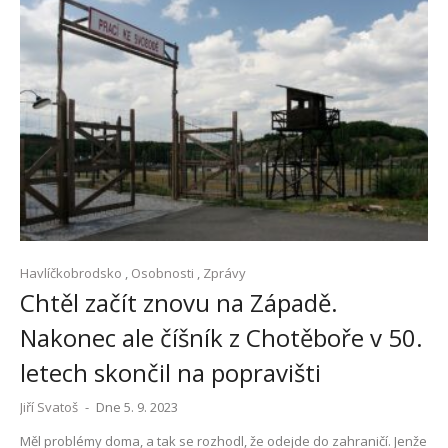
Havlíčkobrodsko
,
Osobnosti
,
Zprávy
Chtěl začít znovu na Západě.
Nakonec ale číšník z Chotěboře v 50.
letech skončil na popravišti
Jiří Svatoš
-
Dne 5. 9. 2023
Měl problémy doma, a tak se rozhodl, že odejde do zahraničí. Jenže