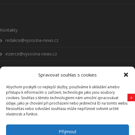
Kontakty
redakce@vysocina-news.cz
inzerce@vysocina-news.cz
Spravovat souhlas s cookies
Abychom poskytli co nejlepší služby, používáme k ukládání a/nebo
Přihlásit se k odběru novinek
přístupu k informacím o zařízení, technologie jako jsou soubory
x
cookies. Souhlas s těmito technologiemi nám umožní zpracovávat
Všeobecné podmínky
údaje, jako je chování při procházení nebo jedinečná ID na tomto webu.
Nesouhlas nebo odvolání souhlasu může nepříznivě ovlivnit určité
vlastnosti a funkce.
Vysočina-news.cz
Přijmout