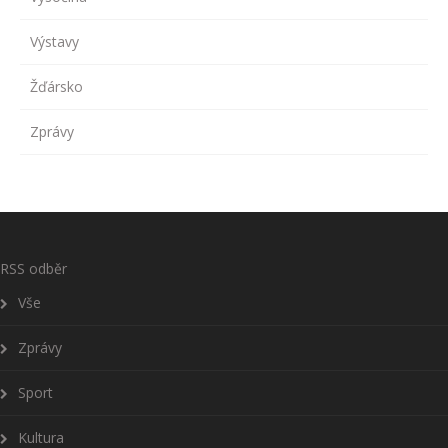
Výstavy
Žďársko
Zprávy
RSS odběr
Vše
Zprávy
Sport
Kultura