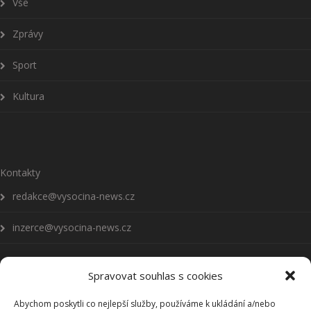
Vše
Zprávy
Sport
Kultura
Kontakty
redakce@vysocina-news.cz
inzerce@vysocina-news.cz
Spravovat souhlas s cookies
Abychom poskytli co nejlepší služby, používáme k ukládání a/nebo
Přihlásit se k odběru novinek