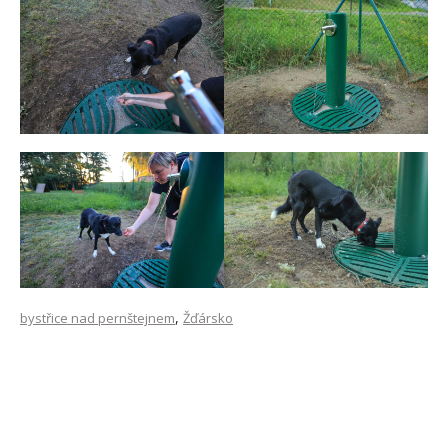
,
bystřice nad pernštejnem
Žďársko