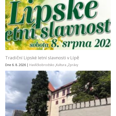
Tradiční Lipské letní slavnosti v Lípě
Dne 6. 8. 2026
|
Havlíčkobrodsko
,
Kultura
,
Zprávy