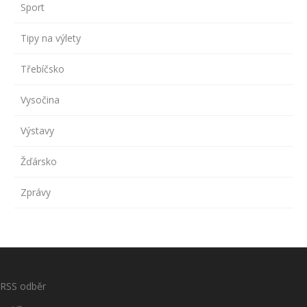
Sport
Tipy na výlety
Třebíčsko
Vysočina
Výstavy
Žďársko
Zprávy
RSS odběr