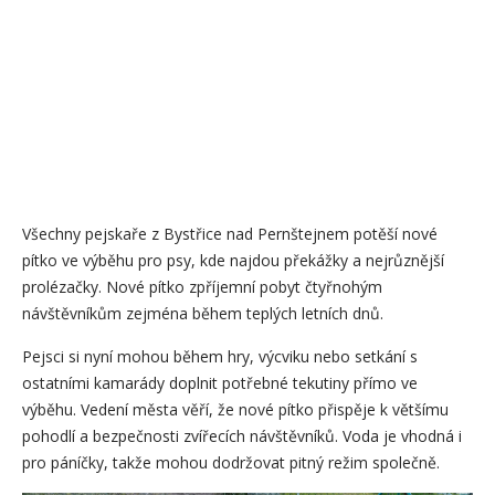
Všechny pejskaře z Bystřice nad Pernštejnem potěší nové
pítko ve výběhu pro psy, kde najdou překážky a nejrůznější
prolézačky. Nové pítko zpříjemní pobyt čtyřnohým
návštěvníkům zejména během teplých letních dnů.
Pejsci si nyní mohou během hry, výcviku nebo setkání s
ostatními kamarády doplnit potřebné tekutiny přímo ve
výběhu. Vedení města věří, že nové pítko přispěje k většímu
pohodlí a bezpečnosti zvířecích návštěvníků. Voda je vhodná i
pro páníčky, takže mohou dodržovat pitný režim společně.