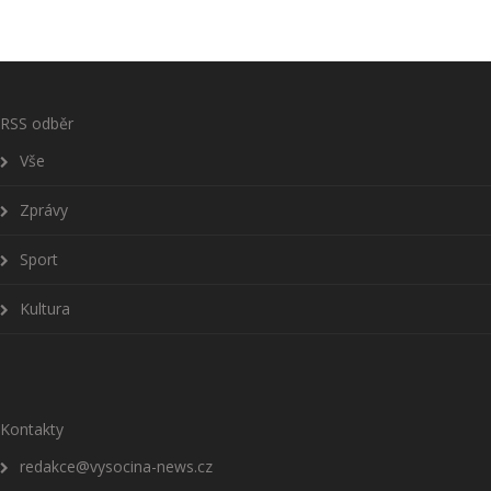
RSS odběr
Vše
Zprávy
Sport
Kultura
Kontakty
redakce@vysocina-news.cz