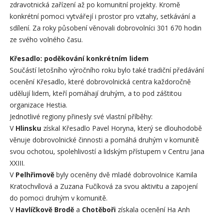
zdravotnická zařízení až po komunitní projekty. Kromě
konkrétní pomoci vytvářejí i prostor pro vztahy, setkávání a
sdílení. Za roky působení věnovali dobrovolníci 301 670 hodin
ze svého volného času.
Křesadlo: poděkování konkrétním lidem
Součástí letošního výročního roku bylo také tradiční předávání
ocenění Křesadlo, které dobrovolnická centra každoročně
udělují lidem, kteří pomáhají druhým, a to pod záštitou
organizace Hestia.
Jednotlivé regiony přinesly své vlastní příběhy:
V
Hlinsku
získal Křesadlo Pavel Horyna, který se dlouhodobě
věnuje dobrovolnické činnosti a pomáhá druhým v komunitě
svou ochotou, spolehlivostí a lidským přístupem v Centru Jana
XXIII.
V
Pelhřimově
byly oceněny dvě mladé dobrovolnice Kamila
Kratochvílová a Zuzana Fučíková za svou aktivitu a zapojení
do pomoci druhým v komunitě.
V
Havlíčkově Brodě
a
Chotěboři
získala ocenění Ha Anh