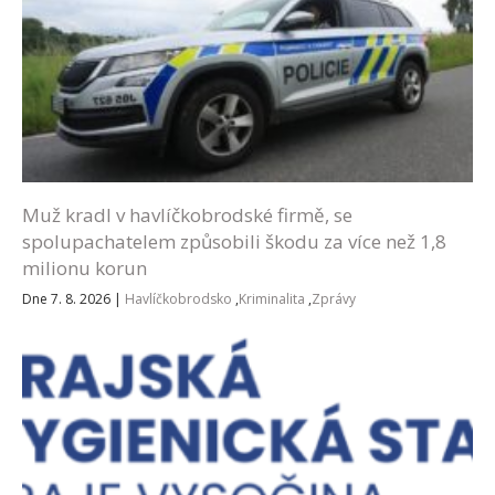
Muž kradl v havlíčkobrodské firmě, se
spolupachatelem způsobili škodu za více než 1,8
milionu korun
Dne 7. 8. 2026
|
Havlíčkobrodsko
,
Kriminalita
,
Zprávy