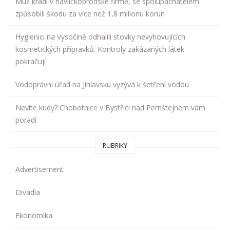
Muž kradl v havlíčkobrodské firmě, se spolupachatelem
způsobili škodu za více než 1,8 milionu korun
Hygienici na Vysočině odhalili stovky nevyhovujících
kosmetických přípravků. Kontroly zakázaných látek
pokračují
Vodoprávní úřad na Jihlavsku vyzývá k šetření vodou
Nevíte kudy? Chobotnice v Bystřici nad Pernštejnem vám
poradí
RUBRIKY
Advertisement
Divadla
Ekonomika