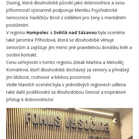
Duong, která dlouhodobě působí jako dobrovolnice a svou
přítomností významně podporuje klientku Psychiatrické
nemocnice Havlíčkův Brod z oddělení pro ženy s mentálním
postižením.
V regionu
Humpolec
a
Světlá nad Sázavou
byla oceněna
také Jaromíra Příhodová, která se dlouhodobě věnuje
seniorům a zajišťuje jim mimo jiné pravidelnou donášku knih a
osobní kontakt.
Cenu veřejnosti v tomto regionu získali Martina a Metoděj
Komárkovi, kteří dlouhodobě docházejí za seniory a přinášejí
jim blízkost, rozhovor a lidskou pozornost.
Vedle hlavních ocenění byla v jednotlivých regionech udílena
také další poděkování za dlouhodobou činnost a inspirativní
přístup k dobrovolnictví.