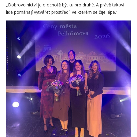
„Dobrovolnictví je o ochotě být tu pro druhé. A právě takoví
lidé pomáhají vytvářet prostředí, ve kterém se žije lépe.“