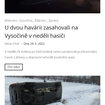
Jihlavsko
,
Vysočina
,
Žďársko
,
Zprávy
U dvou havárii zasahovali na
Vysočině v neděli hasiči
Milan Pilař
-
Dne 29. 5. 2022
V neděli 29. května po třetí hodině ranní zasahovali profesionální
hasiči z Jihlavy u dopravní nehodě osobního auta.
ČÍST DÁLE