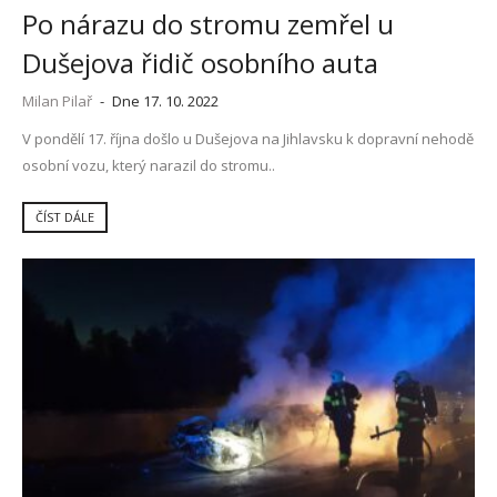
Po nárazu do stromu zemřel u
Dušejova řidič osobního auta
Milan Pilař
-
Dne 17. 10. 2022
V pondělí 17. října došlo u Dušejova na Jihlavsku k dopravní nehodě
osobní vozu, který narazil do stromu..
ČÍST DÁLE