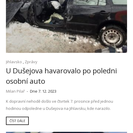
Jihlavsko
,
Zprávy
U Dušejova havarovalo po poledni
osobní auto
Milan Pilař
-
Dne 7. 12. 2023
K dopravní nehodě došlo ve čtvrtek 7. prosince před jednou
hodinou odpoledne u Dušejova na Jihlavsku, kde narazilo.
ČÍST DÁLE