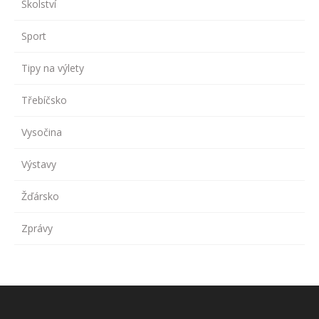
Školství
Sport
Tipy na výlety
Třebíčsko
Vysočina
Výstavy
Žďársko
Zprávy