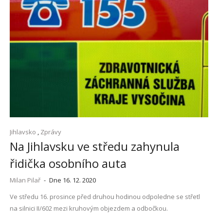
Jihlavsko
,
Zprávy
Na Jihlavsku ve středu zahynula
řidička osobního auta
Milan Pilař
-
Dne 16. 12. 2020
Ve středu 16. prosince před druhou hodinou odpoledne se střetl
na silnici II/602 mezi kruhovým objezdem a odbočkou.