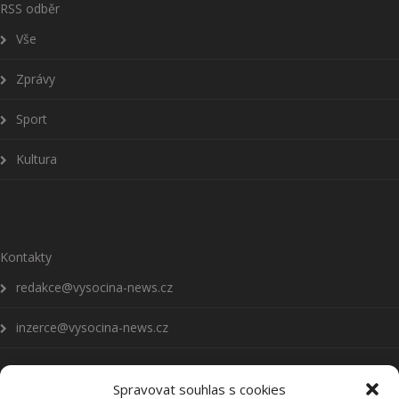
RSS odběr
Vše
Zprávy
Sport
Kultura
Kontakty
redakce@vysocina-news.cz
inzerce@vysocina-news.cz
Spravovat souhlas s cookies