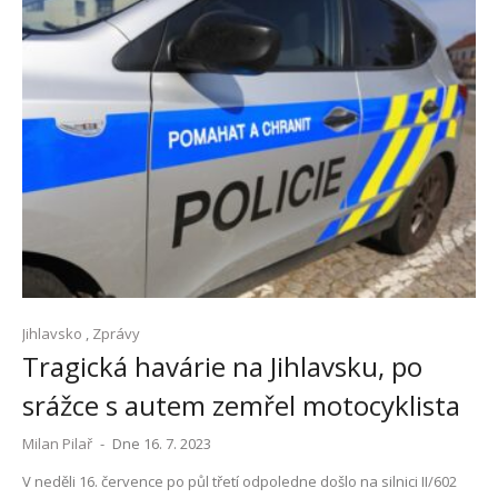
Jihlavsko
,
Zprávy
Tragická havárie na Jihlavsku, po
srážce s autem zemřel motocyklista
Milan Pilař
-
Dne 16. 7. 2023
V neděli 16. července po půl třetí odpoledne došlo na silnici II/602