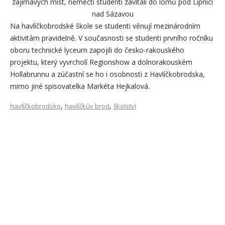
zajímavých míst, němečtí studenti zavítali do lomů pod Lipnicí
nad Sázavou
Na havlíčkobrodské škole se studenti věnují mezinárodním
aktivitám pravidelně. V současnosti se studenti prvního ročníku
oboru technické lyceum zapojili do česko-rakouského
projektu, který vyvrcholí Regionshow a dolnorakouském
Hollabrunnu a zúčastní se ho i osobnosti z Havlíčkobrodska,
mimo jiné spisovatelka Markéta Hejkalová.
,
,
havlíčkobrodsko
havlíčkův brod
školství