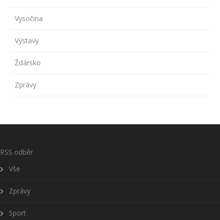
Vysočina
Výstavy
Žďársko
Zprávy
RSS odběr
Vše
Zprávy
Sport