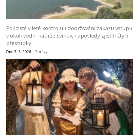
Policisté v létě kontrolují dodržování zákazu vstupu
v okolí vodní nádrže Švihov, naposledy zjistili čtyři
přestupky
Dne 5. 8. 2026
|
Zprávy