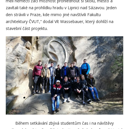
měli němečtí žáci možnost prohlédnout si školu, město a
zavítali také na prohlídku hradu v Lipnici nad Sázavou. Jeden
den strávili v Praze, kde mimo jiné navštívili Fakultu
architektury ČVUT,“ dodal Vít Wassebauer, který dohlíží na
stavební část projektu.
Během setkávání zbývá studentům čas i na návštěvy