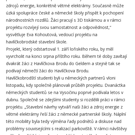
zdrojů energie, konkrétně větrné elektrárny. Současně může
úzká spolupráce české a německé školy přispět k pochopení
národnostních rozdílů. Žáci pracují s 3D tiskárnou a v rámci
projektu rozvíjejí svou samostatnost a odpovědnost,“
vysvětluje Eva Kohoutová, vedoucí projektu na
havlíčkobrodské stavební škole.
Projekt, který odstartoval 1. září loňského roku, by měl
vyvrcholit na konci srpna příštího roku. Během té doby zavítají
dvakrát žáci z Havlíčkova Brodu do Geldern a stejně tak se
podívají němečtí žáci do Havlíčkova Brodu.
Havlíčkobrodští studenti byli u německých partnerů vloni
listopadu, kdy společně plánovali průběh projektu. Dvanáctka
německých studentů se na Vysočinu poprvé podívala letos v
dubnu. Společně se zdejšími studenty si rozdělili práci v rámci
projektu. „Stavební návrhy vytváří naši žáci a zdroj energie z
větrné elektrárny řeší žáci z německé partnerské školy. Náplní
této mobility byla tedy výměna řady podnětů a diskuse nad
problémy souvisejícími s realizací parkoviště. V rámci návštěvy