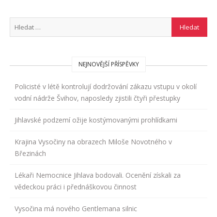
NEJNOVĚJŠÍ PŘÍSPĚVKY
Policisté v létě kontrolují dodržování zákazu vstupu v okolí
vodní nádrže Švihov, naposledy zjistili čtyři přestupky
Jihlavské podzemí ožije kostýmovanými prohlídkami
Krajina Vysočiny na obrazech Miloše Novotného v
Březinách
Lékaři Nemocnice Jihlava bodovali. Ocenění získali za
vědeckou práci i přednáškovou činnost
Vysočina má nového Gentlemana silnic