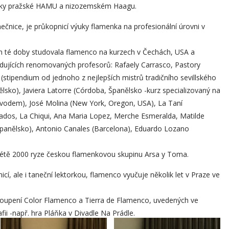
cky pražské HAMU a nizozemském Haagu.
čnice, je průkopnicí výuky flamenka na profesionální úrovni v
 té doby studovala flamenco na kurzech v Čechách, USA a
edujících renomovaných profesorů: Rafaely Carrasco, Pastory
stipendium od jednoho z nejlepších mistrů tradičního sevillského
nělsko), Javiera Latorre (Córdoba, Španělsko -kurz specializovaný na
vodem), José Molina (New York, Oregon, USA), La Taní
nados, La Chiqui, Ana Maria Lopez, Merche Esmeralda, Matilde
, Španělsko), Antonio Canales (Barcelona), Eduardo Lozano
 létě 2000 ryze českou flamenkovou skupinu Arsa y Toma.
nicí, ale i taneční lektorkou, flamenco vyučuje několik let v Praze ve
toupení Color Flamenco a Tierra de Flamenco, uvedených ve
fii -např. hra Pláňka v Divadle Na Prádle.