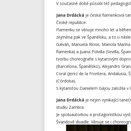
V současné době působí též pedagogi
Jana Drdácká
je česká flamenková tane
České republice.
Flamenku se věnuje mnoho let a během
zejména pak ve Španělsku, a to u násl
Galván, Manuela Ríose, Manola Marína (
flamenka) a Juana Polvilla (Sevilla, Špa
tvorbu choreografie s kytarovým dopro
(Barcelona, Španělsko), Alejandro Gra
Coral (Jerez de la Frontera, Andalusia
(Córdoba).
S kytaristou Danielem Gájou založila v
Jana Drdácká
je nejen vynikající taneč
studiu Zambra.
Je spoluautorkou a protagonistkou vys
Švandově divadle. Věnuje se i choreogra