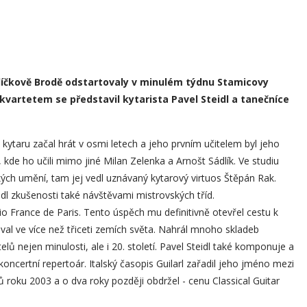
vlíčkově Brodě odstartovaly v minulém týdnu Stamicovy
kvartetem se představil kytarista Pavel Steidl a tanečníce
 kytaru začal hrát v osmi letech a jeho prvním učitelem byl jeho
 kde ho učili mimo jiné Milan Zelenka a Arnošt Sádlík. Ve studiu
ch umění, tam jej vedl uznávaný kytarový virtuos Štěpán Rak.
idl zkušenosti také návštěvami mistrovských tříd.
o France de Paris. Tento úspěch mu definitivně otevřel cestu k
val ve více než třiceti zemích světa. Nahrál mnoho skladeb
lů nejen minulosti, ale i 20. století. Pavel Steidl také komponuje a
ncertní repertoár. Italský časopis Guilarl zařadil jeho jméno mezi
 roku 2003 a o dva roky později obdržel -­ cenu Classical Guitar