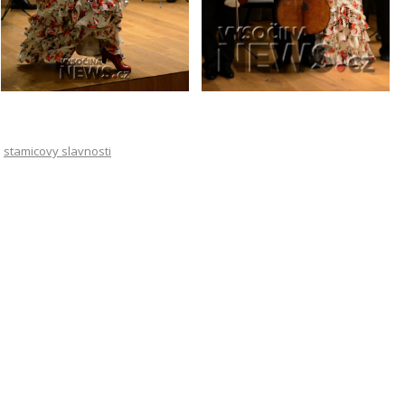
,
stamicovy slavnosti