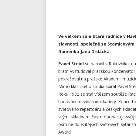
Ve velkém sále Staré radnice v Ha
slavnosti, společně se Stamicovým 
flamenka Jana Drdácká.
Pavel Steidl
se narodil v Rakovníku, na
bratr. Vystudoval pražskou konzervatoř,
pokračoval na pražské Akademii múzický
Mimo klasického studia sbíral Pavel Ste
Roku 1982 se stal vítězem soutěže Radi
budování mezinárodní kariéry. Koncerto
světového repertoáru a českých skladate
svými skladbami často obohacuje svůj ko
osm nejdůležitějších světových kytaristů
Award.