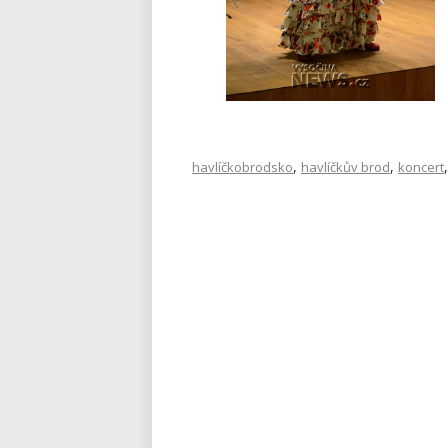
,
,
havlíčkobrodsko
havlíčkův brod
koncert