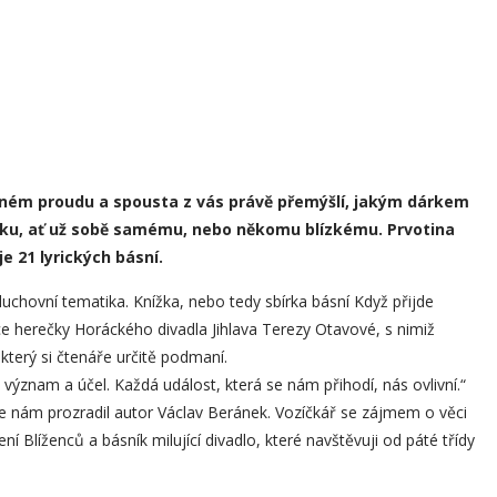
lném proudu a spousta z vás právě přemýšlí, jakým dárkem
ížku, ať už sobě samému, nebo někomu blízkému. Prvotina
e 21 lyrických básní.
 duchovní tematika. Knížka, nebo tedy sbírka básní Když přijde
e herečky Horáckého divadla Jihlava Terezy Otavové, s nimiž
 který si čtenáře určitě podmaní.
ýznam a účel. Každá událost, která se nám přihodí, nás ovlivní.“
e nám prozradil autor Václav Beránek. Vozíčkář se zájmem o věci
Blíženců a básník milující divadlo, které navštěvuji od páté třídy