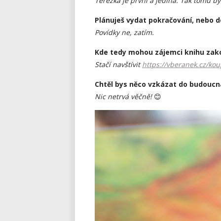
Terezka je první a jediná. Tak tomu by
Plánuješ vydat pokračování, nebo 
Povídky ne, zatím.
Kde tedy mohou zájemci knihu zak
Stačí navštívit
https://vberanek.cz/kou
Chtěl bys něco vzkázat do budoucn
Nic netrvá věčně!
😊