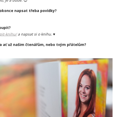
lo, je a bude.
😊
dokonce napsat třeba povídky?
oupit?
pit-knihu/
a napsat si o knihu.
♥
a ať už našim čtenářům, nebo tvým přátelům?