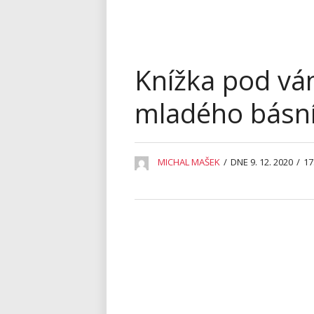
Knížka pod vá
mladého básní
MICHAL MAŠEK
/
DNE 9. 12. 2020
/
17