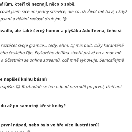
řům, kteří tě neznají, něco o sobě.
val jsem sice ani jedny střevíce, ale co už! Život mě baví, i když
, psaní a dělání radosti druhým.
😊
ivadlo, ale také černý humor a plyšáka Adolfeena, čeho si
e roztáčet svoje gramce… tedy, ehm, DJ mix pult. Díky karanténě
ého českého DJe. Plyšového delfína stvořil právě on a moc mě
y a účastním se online streamů, což mně vyhovuje. Samozřejmě
že napíšeš knihu básní?
 napíšu.
😊
Rozhodně se ten nápad nezrodil po první, třetí ani
adu až po samotný křest knihy?
 první nápad, nebo bylo ve hře více ilustrátorů?