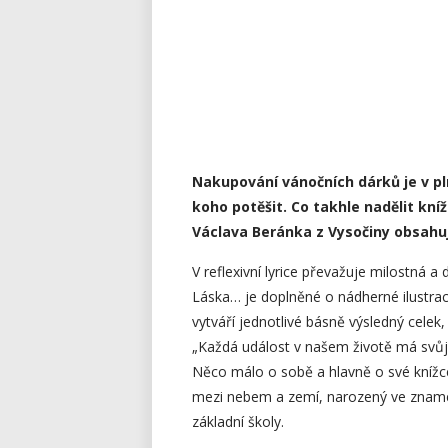
Nakupování vánočních dárků je v p
koho potěšit. Co takhle nadělit kn
Václava Beránka z Vysočiny obsahuj
V reflexivní lyrice převažuje milostná a
Láska… je doplněné o nádherné ilustrac
vytváří jednotlivé básně výsledný celek,
„Každá událost v našem životě má svůj v
Něco málo o sobě a hlavně o své knížc
mezi nebem a zemí, narozený ve znamení 
základní školy.