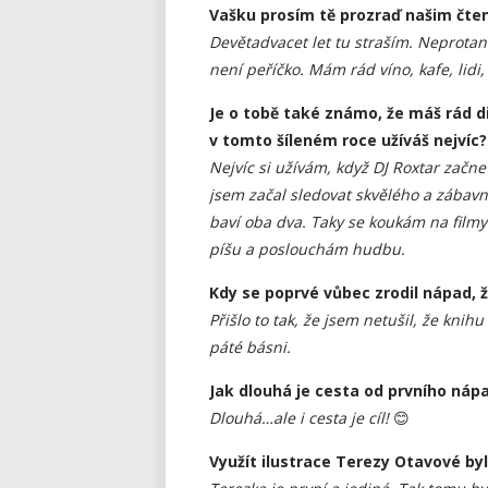
Vašku prosím tě prozraď našim čtená
Devětadvacet let tu straším. Neprotanco
není peříčko. Mám rád víno, kafe, lidi
Je o tobě také známo, že máš rád d
v tomto šíleném roce užíváš nejvíc?
Nejvíc si užívám, když DJ Roxtar začn
jsem začal sledovat skvělého a zábavn
baví oba dva. Taky se koukám na film
píšu a poslouchám hudbu.
Kdy se poprvé vůbec zrodil nápad, 
Přišlo to tak, že jsem netušil, že knihu
páté básni.
Jak dlouhá je cesta od prvního náp
Dlouhá…ale i cesta je cíl!
😊
Využít ilustrace Terezy Otavové byl