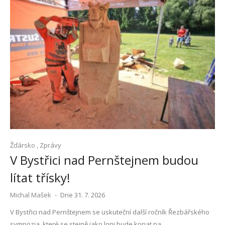
Žďársko
,
Zprávy
V Bystřici nad Pernštejnem budou
lítat třísky!
Michal Mašek
-
Dne 31. 7. 2026
V Bystřici nad Pernštejnem se uskuteční další ročník Řezbářského
sympozia, které se stejně jako loni bude konat na.