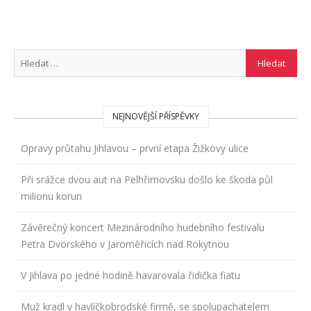
NEJNOVĚJŠÍ PŘÍSPĚVKY
Opravy průtahu Jihlavou – první etapa Žižkovy ulice
Při srážce dvou aut na Pelhřimovsku došlo ke škoda půl
milionu korun
Závěrečný koncert Mezinárodního hudebního festivalu
Petra Dvorského v Jaroměřicích nad Rokytnou
V Jihlava po jedné hodině havarovala řidička fiatu
Muž kradl v havlíčkobrodské firmě, se spolupachatelem