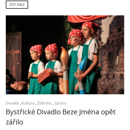
ČÍST DÁLE
Divadla
,
Kultura
,
Žďársko
,
Zprávy
Bystřické Divadlo Beze Jména opět
zářilo