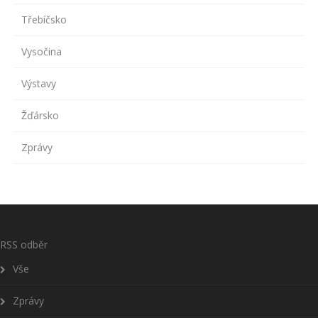
Třebíčsko
Vysočina
Výstavy
Žďársko
Zprávy
RSS odběr
Vše
Zprávy