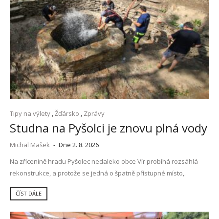
Tipy na výlety
,
Žďársko
,
Zprávy
Studna na Pyšolci je znovu plná vody
Michal Mašek
-
Dne 2. 8. 2026
Na zřícenině hradu Pyšolec nedaleko obce Vír probíhá rozsáhlá
rekonstrukce, a protože se jedná o špatně přístupné místo,.
ČÍST DÁLE