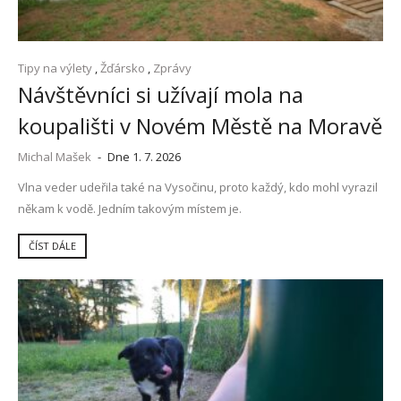
Tipy na výlety
,
Žďársko
,
Zprávy
Návštěvníci si užívají mola na
koupališti v Novém Městě na Moravě
Michal Mašek
-
Dne 1. 7. 2026
Vlna veder udeřila také na Vysočinu, proto každý, kdo mohl vyrazil
někam k vodě. Jedním takovým místem je.
ČÍST DÁLE