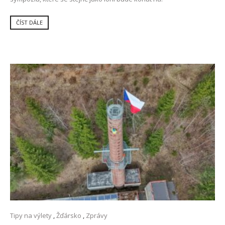
ČÍST DÁLE
Tipy na výlety
,
Žďársko
,
Zprávy