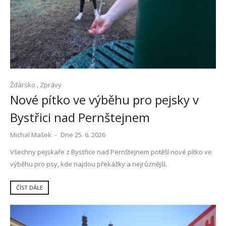
Žďársko
,
Zprávy
Nové pítko ve výběhu pro pejsky v
Bystřici nad Pernštejnem
Michal Mašek
-
Dne 25. 6. 2026
Všechny pejskaře z Bystřice nad Pernštejnem potěší nové pítko ve
výběhu pro psy, kde najdou překážky a nejrůznější.
ČÍST DÁLE