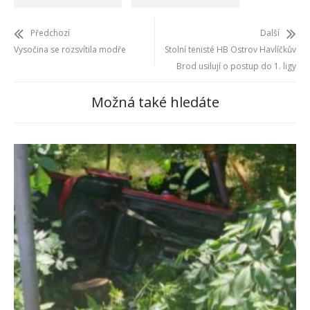
Předchozí
Další
Vysočina se rozsvítila modře
Stolní tenisté HB Ostrov Havlíčkův
Brod usilují o postup do 1. ligy
Možná také hledáte