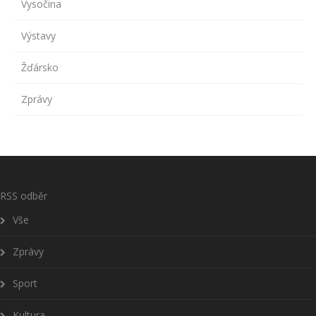
Vysočina
Výstavy
Žďársko
Zprávy
RSS odběr
Vše
Zprávy
Sport
Kultura