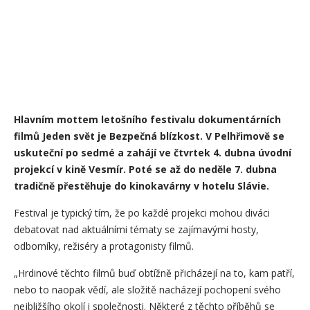
Hlavním mottem letošního festivalu dokumentárních
filmů Jeden svět je Bezpečná blízkost. V Pelhřimově se
uskuteční po sedmé a zahájí ve čtvrtek 4. dubna úvodní
projekcí v kině Vesmír. Poté se až do neděle 7. dubna
tradičně přestěhuje do kinokavárny v hotelu Slávie.
Festival je typický tím, že po každé projekci mohou diváci
debatovat nad aktuálními tématy se zajímavými hosty,
odborníky, režiséry a protagonisty filmů.
„Hrdinové těchto filmů buď obtížně přicházejí na to, kam patří,
nebo to naopak vědí, ale složitě nacházejí pochopení svého
nejbližšího okolí i společnosti. Některé z těchto příběhů se