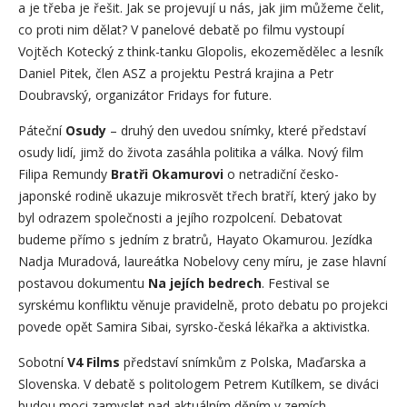
a je třeba je řešit. Jak se projevují u nás, jak jim můžeme čelit,
co proti nim dělat? V panelové debatě po filmu vystoupí
Vojtěch Kotecký z think-tanku Glopolis, ekozemědělec a lesník
Daniel Pitek, člen ASZ a projektu Pestrá krajina a Petr
Doubravský, organizátor Fridays for future.
Páteční
Osudy
– druhý den uvedou snímky, které představí
osudy lidí, jimž do života zasáhla politika a válka. Nový film
Filipa Remundy
Bratři Okamurovi
o netradiční česko-
japonské rodině ukazuje mikrosvět třech bratří, který jako by
byl odrazem společnosti a jejího rozpolcení. Debatovat
budeme přímo s jedním z bratrů, Hayato Okamurou. Jezídka
Nadja Muradová, laureátka Nobelovy ceny míru, je zase hlavní
postavou dokumentu
Na jejích bedrech
. Festival se
syrskému konfliktu věnuje pravidelně, proto debatu po projekci
povede opět Samira Sibai, syrsko-česká lékařka a aktivistka.
Sobotní
V4 Films
představí snímkům z Polska, Maďarska a
Slovenska. V debatě s politologem Petrem Kutílkem, se diváci
budou moci zamyslet nad aktuálním děním v zemích