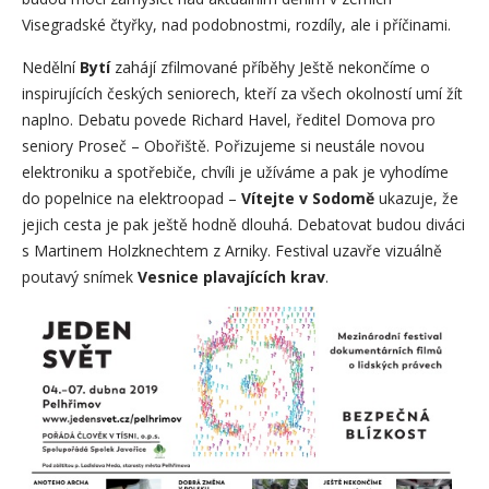
Visegradské čtyřky, nad podobnostmi, rozdíly, ale i příčinami.
Nedělní
Bytí
zahájí zfilmované příběhy Ještě nekončíme o
inspirujících českých seniorech, kteří za všech okolností umí žít
naplno. Debatu povede Richard Havel, ředitel Domova pro
seniory Proseč – Obořiště. Pořizujeme si neustále novou
elektroniku a spotřebiče, chvíli je užíváme a pak je vyhodíme
do popelnice na elektroopad –
Vítejte v Sodomě
ukazuje, že
jejich cesta je pak ještě hodně dlouhá. Debatovat budou diváci
s Martinem Holzknechtem z Arniky. Festival uzavře vizuálně
poutavý snímek
Vesnice plavajících krav
.