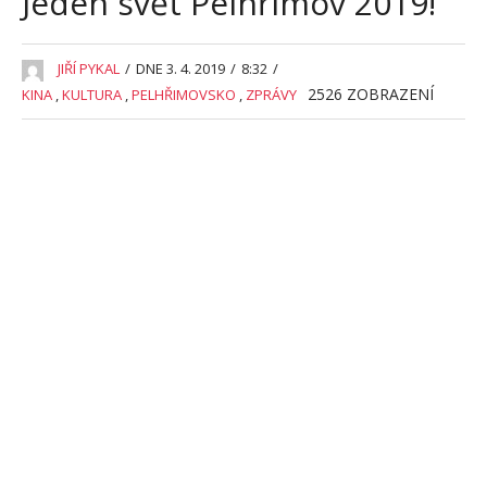
Jeden svět Pelhřimov 2019!
JIŘÍ PYKAL
/
DNE 3. 4. 2019
/
8:32
/
2526
ZOBRAZENÍ
KINA
,
KULTURA
,
PELHŘIMOVSKO
,
ZPRÁVY