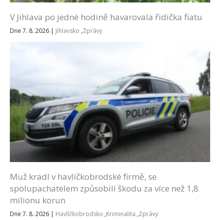
V Jihlava po jedné hodině havarovala řidička fiatu
Dne 7. 8. 2026
|
Jihlavsko
,
Zprávy
Muž kradl v havlíčkobrodské firmě, se
spolupachatelem způsobili škodu za více než 1,8
milionu korun
Dne 7. 8. 2026
|
Havlíčkobrodsko
,
Kriminalita
,
Zprávy