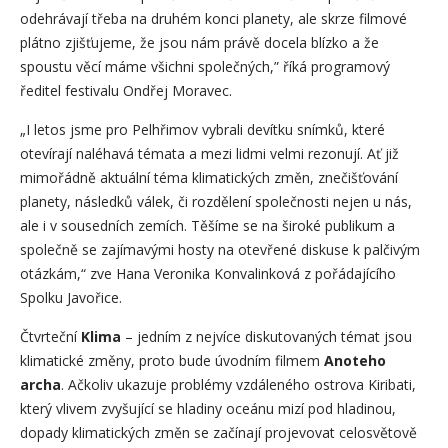
odehrávají třeba na druhém konci planety, ale skrze filmové
plátno zjišťujeme, že jsou nám právě docela blízko a že
spoustu věcí máme všichni společných,” říká programový
ředitel festivalu Ondřej Moravec.
„I letos jsme pro Pelhřimov vybrali devítku snímků, které
otevírají naléhavá témata a mezi lidmi velmi rezonují. Ať již
mimořádně aktuální téma klimatických změn, znečišťování
planety, následků válek, či rozdělení společnosti nejen u nás,
ale i v sousedních zemích. Těšíme se na široké publikum a
společně se zajímavými hosty na otevřené diskuse k palčivým
otázkám,“ zve Hana Veronika Konvalinková z pořádajícího
Spolku Javořice.
Čtvrteční
Klima
– jedním z nejvíce diskutovaných témat jsou
klimatické změny, proto bude úvodním filmem
Anoteho
archa
. Ačkoliv ukazuje problémy vzdáleného ostrova Kiribati,
který vlivem zvyšující se hladiny oceánu mizí pod hladinou,
dopady klimatických změn se začínají projevovat celosvětově