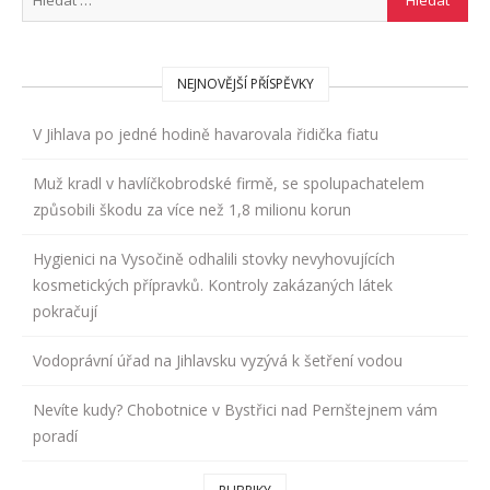
NEJNOVĚJŠÍ PŘÍSPĚVKY
V Jihlava po jedné hodině havarovala řidička fiatu
Muž kradl v havlíčkobrodské firmě, se spolupachatelem
způsobili škodu za více než 1,8 milionu korun
Hygienici na Vysočině odhalili stovky nevyhovujících
kosmetických přípravků. Kontroly zakázaných látek
pokračují
Vodoprávní úřad na Jihlavsku vyzývá k šetření vodou
Nevíte kudy? Chobotnice v Bystřici nad Pernštejnem vám
poradí