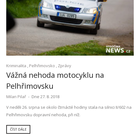
Kriminalita
,
Pelhřimovsko
,
Zprávy
Vážná nehoda motocyklu na
Pelhřimovsku
Milan Pilař
-
Dne 27. 8. 2018
V neděli 26. srpna se okolo čtrnácté hodiny stala na silnici II/602 na
Pelhřimovsku dopravní nehoda, při níž.
ČÍST DÁLE