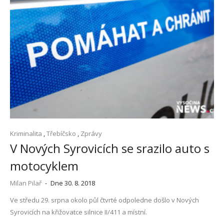
Kriminalita
,
Třebíčsko
,
Zprávy
V Nových Syrovicích se srazilo auto s
motocyklem
Milan Pilař
-
Dne 30. 8. 2018
Ve středu 29. srpna okolo půl čtvrté odpoledne došlo v Nových
Syrovicích na křižovatce silnice II/411 a místní.