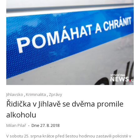
Jihlavsko
,
Kriminalita
,
Zprávy
Řidička v Jihlavě se dvěma promile
alkoholu
Milan Pilař
-
Dne 27. 8. 2018
V sobotu 25. srpna krátce před šestou hodinou zastavili policisté v