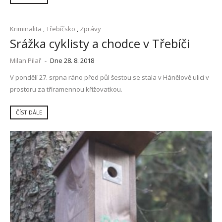
Kriminalita
,
Třebíčsko
,
Zprávy
Srážka cyklisty a chodce v Třebíči
Milan Pilař
-
Dne 28. 8. 2018
V pondělí 27. srpna ráno před půl šestou se stala v Hánělově ulici v
prostoru za tříramennou křižovatkou.
ČÍST DÁLE