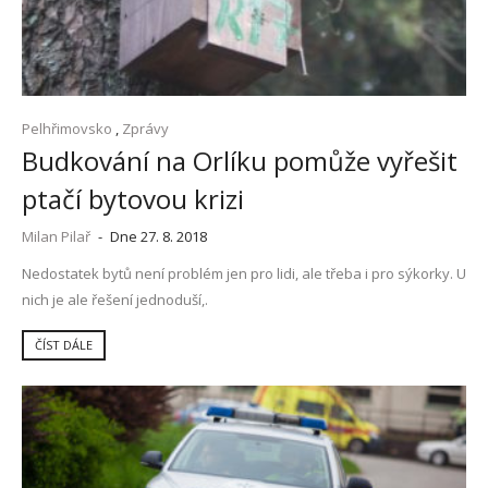
Pelhřimovsko
,
Zprávy
Budkování na Orlíku pomůže vyřešit
ptačí bytovou krizi
Milan Pilař
-
Dne 27. 8. 2018
Nedostatek bytů není problém jen pro lidi, ale třeba i pro sýkorky. U
nich je ale řešení jednoduší,.
ČÍST DÁLE