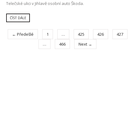
Telečské ulici v Jihlavě osobní auto Škoda.
ČÍST DÁLE
← Předešlé
1
…
425
426
427
…
466
Next →