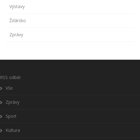
Výstavy
Žďársko
Zprávy
RSS odběr
Vše
Zprávy
Sport
Kultura