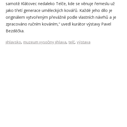
samotě Klátovec nedaleko Telče, kde se věnuje řemeslu už
jako třetí generace uměleckých kovářů. Každé jeho dílo je
originálem vytvořeným převážně podle vlastních návrhů a je
zpracováno ručním kováním,“ uvedl kurátor výstavy Pavel
Bezděčka.
,
,
,
jihlavsko
muzeum vysočiny jihlava
telč
výstava