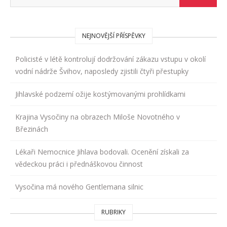
NEJNOVĚJŠÍ PŘÍSPĚVKY
Policisté v létě kontrolují dodržování zákazu vstupu v okolí
vodní nádrže Švihov, naposledy zjistili čtyři přestupky
Jihlavské podzemí ožije kostýmovanými prohlídkami
Krajina Vysočiny na obrazech Miloše Novotného v
Březinách
Lékaři Nemocnice Jihlava bodovali. Ocenění získali za
vědeckou práci i přednáškovou činnost
Vysočina má nového Gentlemana silnic
RUBRIKY