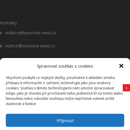
Kontakty
redakce@vysocina-news.cz
inzerce@vysocina-news.cz
Spravovat souhlas s cookies
Abychom poskytli co nejlepší služby, používáme k ukládání a/nebo
Přihlásit se k odběru novinek
přístupu k informacím o zařízení, technologie jako jsou soubory
x
cookies. Souhlas s těmito technologiemi nám umožní zpracovávat
Všeobecné podmínky
údaje, jako je chování při procházení nebo jedinečná ID na tomto webu.
Nesouhlas nebo odvolání souhlasu může nepříznivě ovlivnit určité
vlastnosti a funkce.
Vysočina-news.cz
Přijmout
Zpravodajství z Vysočiny