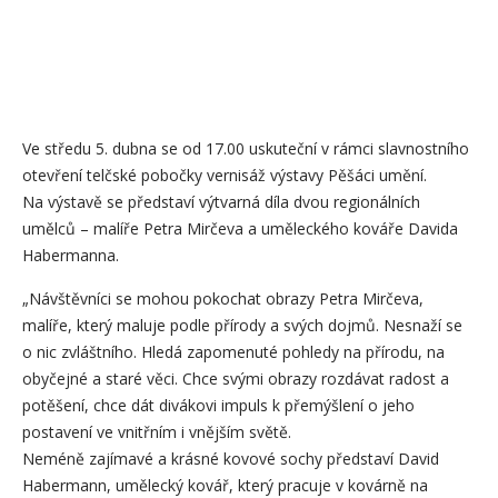
Ve středu 5. dubna se od 17.00 uskuteční v rámci slavnostního
otevření telčské pobočky vernisáž výstavy Pěšáci umění.
Na výstavě se představí výtvarná díla dvou regionálních
umělců – malíře Petra Mirčeva a uměleckého kováře Davida
Habermanna.
„Návštěvníci se mohou pokochat obrazy Petra Mirčeva,
malíře, který maluje podle přírody a svých dojmů. Nesnaží se
o nic zvláštního. Hledá zapomenuté pohledy na přírodu, na
obyčejné a staré věci. Chce svými obrazy rozdávat radost a
potěšení, chce dát divákovi impuls k přemýšlení o jeho
postavení ve vnitřním i vnějším světě.
Neméně zajímavé a krásné kovové sochy představí David
Habermann, umělecký kovář, který pracuje v kovárně na