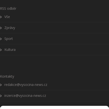
RSS odběr
Vše
Zprávy
Sport
Kultura
Kontakty
redakce@vysocina-news.cz
inzerce@vysocina-news.cz