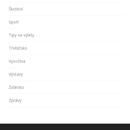
Školství
Sport
Tipy na výlety
Třebíčsko
Vysočina
Výstavy
Žďársko
Zprávy