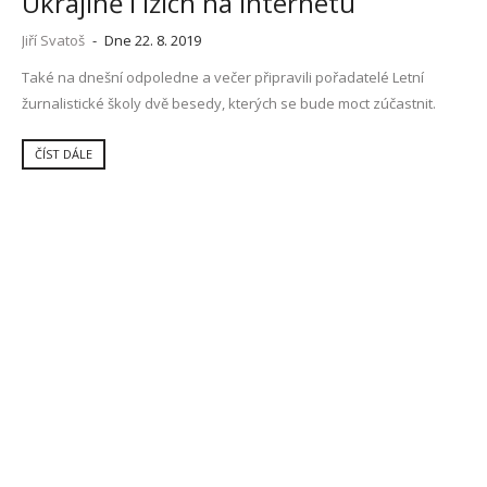
Ukrajině i lžích na internetu
Jiří Svatoš
-
Dne 22. 8. 2019
Také na dnešní odpoledne a večer připravili pořadatelé Letní
žurnalistické školy dvě besedy, kterých se bude moct zúčastnit.
ČÍST DÁLE