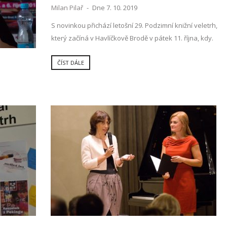
Milan Pilař
-
Dne 7. 10. 2019
S novinkou přichází letošní 29. Podzimní knižní veletrh,
který začíná v Havlíčkově Brodě v pátek 11. října, kdy.
ČÍST DÁLE