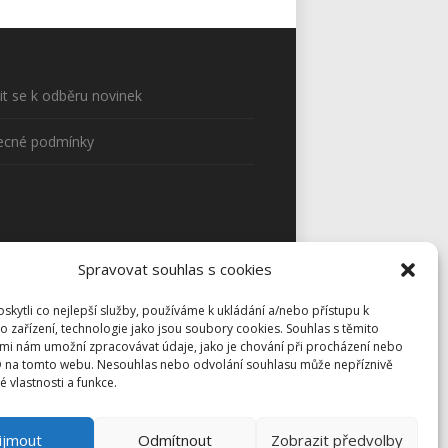
sit se k odběru novinek
ecné podmínky
Spravovat souhlas s cookies
kytli co nejlepší služby, používáme k ukládání a/nebo přístupu k
o zařízení, technologie jako jsou soubory cookies. Souhlas s těmito
mi nám umožní zpracovávat údaje, jako je chování při procházení nebo
D na tomto webu. Nesouhlas nebo odvolání souhlasu může nepříznivě
té vlastnosti a funkce.
ijmout
Odmítnout
Zobrazit předvolby