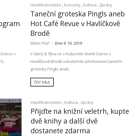
Havlíčkobrodsko
,
Koncerty
,
Kultura
,
Zprávy
Taneční groteska Pingls aneb
rogram
Hot Café Revue v Havlíčkově
Brodě
Milan Pilař
-
Dne 9. 10. 2019
 Ostrov v
V úterý 8. října se v Kulturním domě Ostrov v
rh,
Havlíčkově Brodě uskutečnilo představení taneční
grotesky Pingls aneb.
ČÍST DÁLE
Havlíčkobrodsko
,
Kultura
,
Zprávy
Přijďte na knižní veletrh, kupte
dvě knihy a další dvě
dostanete zdarma