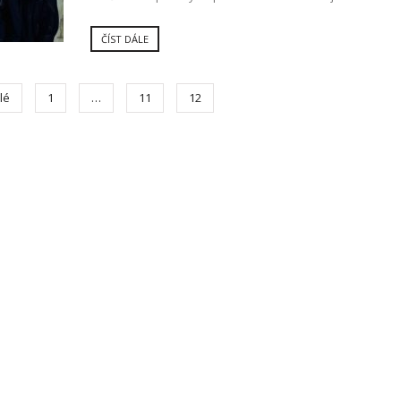
ČÍST DÁLE
lé
1
…
11
12