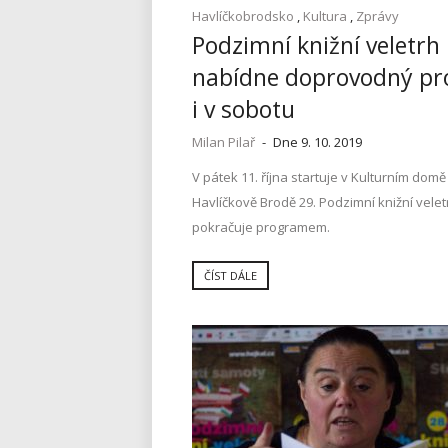
Havlíčkobrodsko
,
Kultura
,
Zprávy
Podzimní knižní veletrh
nabídne doprovodný p
i v sobotu
Milan Pilař
-
Dne 9. 10. 2019
V pátek 11. října startuje v Kulturním domě
Havlíčkově Brodě 29. Podzimní knižní velet
pokračuje programem.
ČÍST DÁLE