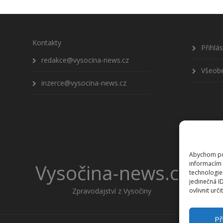
Kontakty
Přihlá
redakce@vysocina-news.cz
Všeob
inzerce@vysocina-news.cz
Abychom pos
informacím 
Vysočina-news.cz
technologie
jedinečná I
Zpravodajství z Vysočiny
ovlivnit urči
Př