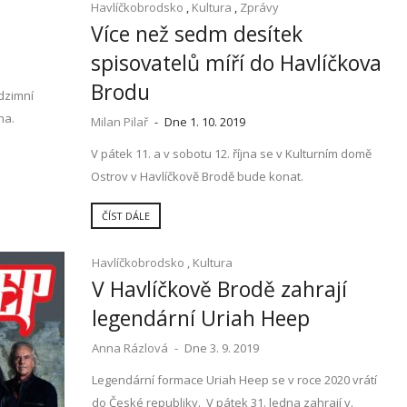
Havlíčkobrodsko
,
Kultura
,
Zprávy
Více než sedm desítek
spisovatelů míří do Havlíčkova
Brodu
dzimní
na.
Milan Pilař
-
Dne 1. 10. 2019
V pátek 11. a v sobotu 12. října se v Kulturním domě
Ostrov v Havlíčkově Brodě bude konat.
ČÍST DÁLE
Havlíčkobrodsko
,
Kultura
V Havlíčkově Brodě zahrají
legendární Uriah Heep
Anna Rázlová
-
Dne 3. 9. 2019
Legendární formace Uriah Heep se v roce 2020 vrátí
do České republiky. V pátek 31. ledna zahrají v.