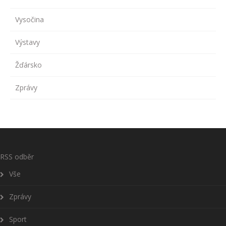
Vysočina
Výstavy
Žďársko
Zprávy
RSS odběr
Vše
Zprávy
Sport