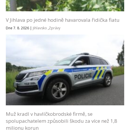
V Jihlava po jedné hodině havarovala řidička fiatu
Dne 7. 8. 2026
|
Jihlavsko
,
Zprávy
Muž kradl v havlíčkobrodské firmě, se
spolupachatelem způsobili škodu za více než 1,8
milionu korun