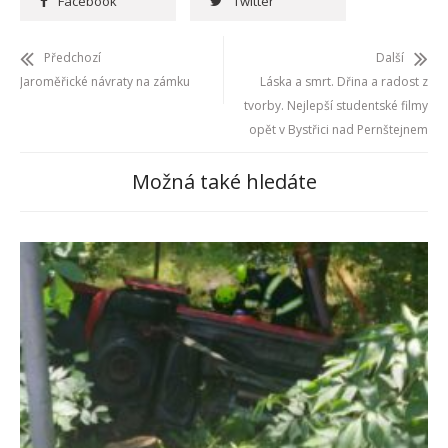
Facebook
Twitter
Předchozí
Další
Jaroměřické návraty na zámku
Láska a smrt. Dřina a radost z
tvorby. Nejlepší studentské filmy
opět v Bystřici nad Pernštejnem
Možná také hledáte