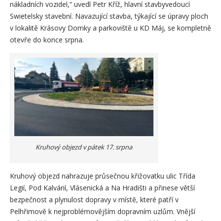
nákladních vozidel,“ uvedl Petr Kříž, hlavní stavbyvedoucí
Swietelsky stavební. Navazující stavba, týkající se úpravy ploch
v lokalitě Krásovy Domky a parkoviště u KD Máj, se kompletně
otevře do konce srpna.
Kruhový objezd v pátek 17. srpna
Kruhový objezd nahrazuje průsečnou křižovatku ulic Třída
Legií, Pod Kalvárií, Vlásenická a Na Hradišti a přinese větší
bezpečnost a plynulost dopravy v místě, které patří v
Pelhřimově k nejproblémovějším dopravním uzlům. Vnější