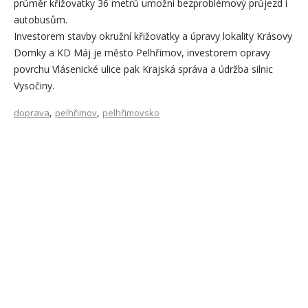
průměr křižovatky 36 metrů umožní bezproblémový průjezd i
autobusům.
Investorem stavby okružní křižovatky a úpravy lokality Krásovy
Domky a KD Máj je město Pelhřimov, investorem opravy
povrchu Vlásenické ulice pak Krajská správa a údržba silnic
Vysočiny.
,
,
doprava
pelhřimov
pelhřimovsko