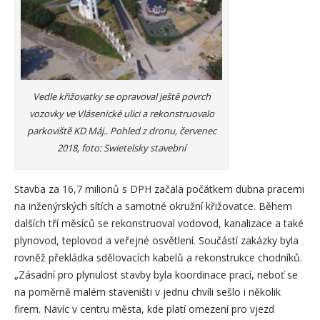
Vedle křižovatky se opravoval ještě povrch
vozovky ve Vlásenické ulici a rekonstruovalo
parkoviště KD Máj.. Pohled z dronu, červenec
2018, foto: Swietelsky stavební
Stavba za 16,7 milionů s DPH začala počátkem dubna pracemi
na inženýrských sítích a samotné okružní křižovatce. Během
dalších tří měsíců se rekonstruoval vodovod, kanalizace a také
plynovod, teplovod a veřejné osvětlení. Součástí zakázky byla
rovněž překládka sdělovacích kabelů a rekonstrukce chodníků.
„Zásadní pro plynulost stavby byla koordinace prací, neboť se
na poměrně malém staveništi v jednu chvíli sešlo i několik
firem. Navíc v centru města, kde platí omezení pro vjezd