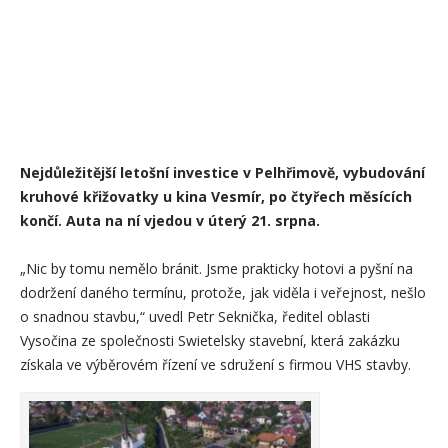
Nejdůležitější letošní investice v Pelhřimově, vybudování
kruhové křižovatky u kina Vesmír, po čtyřech měsících
končí. Auta na ní vjedou v úterý 21. srpna.
„Nic by tomu nemělo bránit. Jsme prakticky hotovi a pyšní na
dodržení daného termínu, protože, jak viděla i veřejnost, nešlo
o snadnou stavbu,“ uvedl Petr Seknička, ředitel oblasti
Vysočina ze společnosti Swietelsky stavební, která zakázku
získala ve výběrovém řízení ve sdružení s firmou VHS stavby.