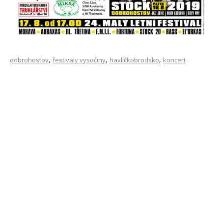
,
,
,
dobrohostov
festivaly vysočiny
havlíčkobrodsko
koncert