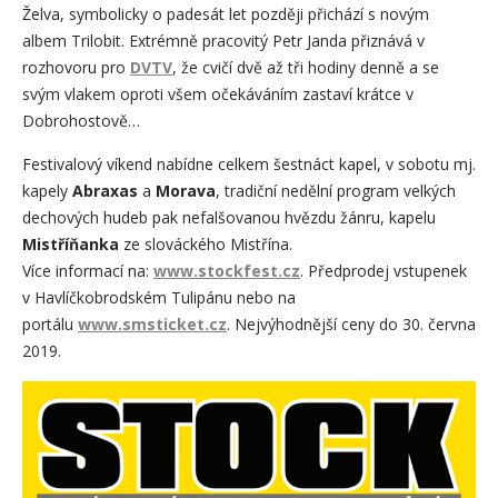
Želva, symbolicky o padesát let později přichází s novým
albem Trilobit. Extrémně pracovitý Petr Janda přiznává v
rozhovoru pro
DVTV
, že cvičí dvě až tři hodiny denně a se
svým vlakem oproti všem očekáváním zastaví krátce v
Dobrohostově…
Festivalový víkend nabídne celkem šestnáct kapel, v sobotu mj.
kapely
Abraxas
a
Morava
, tradiční nedělní program velkých
dechových hudeb pak nefalšovanou hvězdu žánru, kapelu
Mistříňanka
ze slováckého Mistřína.
Více informací na:
www.stockfest.cz
. Předprodej vstupenek
v Havlíčkobrodském Tulipánu nebo na
portálu
www.smsticket.cz
. Nejvýhodnější ceny do 30. června
2019.