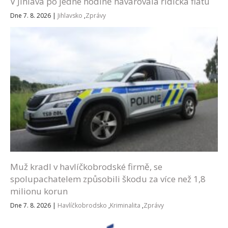
V Jihlava po jedné hodině havarovala řidička fiatu
Dne 7. 8. 2026
|
Jihlavsko
,
Zprávy
Muž kradl v havlíčkobrodské firmě, se
spolupachatelem způsobili škodu za více než 1,8
milionu korun
Dne 7. 8. 2026
|
Havlíčkobrodsko
,
Kriminalita
,
Zprávy