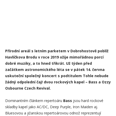
Přírodní areál s letním parketem v Dobrohostově poblíž
Havlíčkova Brodu v roce 2019 ožije mimořádnou porcí
dobré muziky, a to hned třikrát. Už týden před
začátkem astronomického léta se v pátek 14. června
uskuteční společný koncert s podtitulem Tohle nebude
žádný odpolední čaj! dvou rockových kapel – Bass a Ozzy
Osbourne Czech Revival.
Dominantním článkem repertoáru
Bass
jsou hard rockové
skladby kapel jako AC/DC, Deep Purple, Iron Maiden aj.
Bluesovou a jižanskou repertoárovou odnož reprezentují