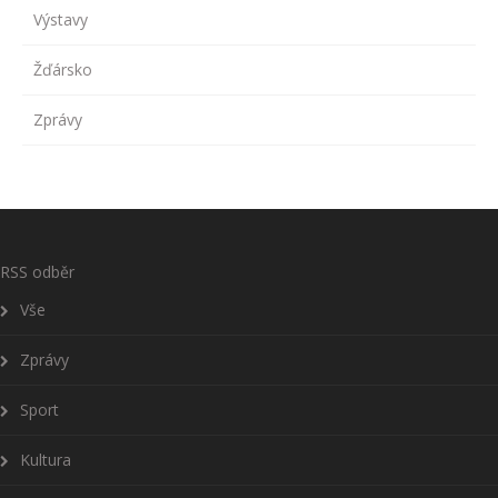
Výstavy
Žďársko
Zprávy
RSS odběr
Vše
Zprávy
Sport
Kultura