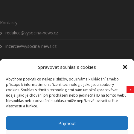
Kontakty
redakce@vysocina-news.cz
inzerce@vysocina-news.cz
Spravovat souhlas s cookies
Abychom poskytli co nejlepší služby, používáme k ukládání a/nebo
Přihlásit se k odběru novinek
přístupu k informacím o zařízení, technologie jako jsou soubory
x
cookies. Souhlas s těmito technologiemi nám umožní zpracovávat
údaje, jako je chování při procházení nebo jedinečná ID na tomto webu.
Všeobecné podmínky
Nesouhlas nebo odvolání souhlasu může nepříznivě ovlivnit určité
vlastnosti a funkce.
Vysočina-news.cz
Přijmout
Zpravodajství z Vysočiny