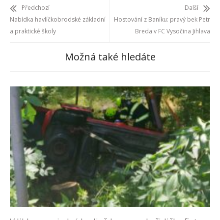
Předchozí
Další
Nabídka havlíčkobrodské základní
Hostování z Baníku: pravý bek Petr
a praktické školy
Breda v FC Vysočina Jihlava
Možná také hledáte