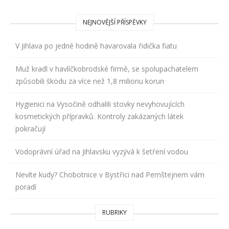
NEJNOVĚJŠÍ PŘÍSPĚVKY
V Jihlava po jedné hodině havarovala řidička fiatu
Muž kradl v havlíčkobrodské firmě, se spolupachatelem
způsobili škodu za více než 1,8 milionu korun
Hygienici na Vysočině odhalili stovky nevyhovujících
kosmetických přípravků. Kontroly zakázaných látek
pokračují
Vodoprávní úřad na Jihlavsku vyzývá k šetření vodou
Nevíte kudy? Chobotnice v Bystřici nad Pernštejnem vám
poradí
RUBRIKY