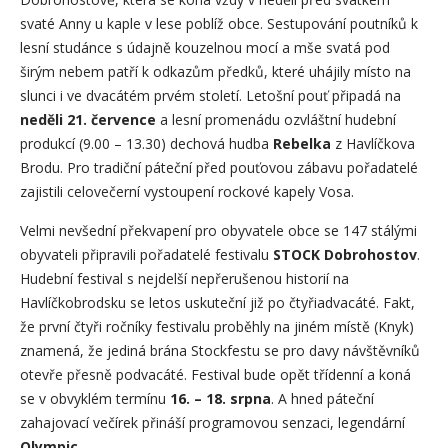
svaté Anny u kaple v lese poblíž obce. Sestupování poutníků k
lesní studánce s údajně kouzelnou mocí a mše svatá pod
širým nebem patří k odkazům předků, které uhájily místo na
slunci i ve dvacátém prvém století. Letošní pouť připadá na
neděli 21. července
a lesní promenádu ozvláštní hudební
produkcí (9.00 – 13.30) dechová hudba
Rebelka
z Havlíčkova
Brodu. Pro tradiční páteční před pouťovou zábavu pořadatelé
zajistili celovečerní vystoupení rockové kapely Vosa.
Velmi nevšední překvapení pro obyvatele obce se 147 stálými
obyvateli připravili pořadatelé festivalu
STOCK Dobrohostov
.
Hudební festival s nejdelší nepřerušenou historií na
Havlíčkobrodsku se letos uskuteční již po čtyřiadvacáté. Fakt,
že první čtyři ročníky festivalu proběhly na jiném místě (Knyk)
znamená, že jediná brána Stockfestu se pro davy návštěvníků
otevře přesně podvacáté. Festival bude opět třídenní a koná
se v obvyklém termínu
16. – 18. srpna
. A hned páteční
zahajovací večírek přináší programovou senzaci, legendární
Olympic
.