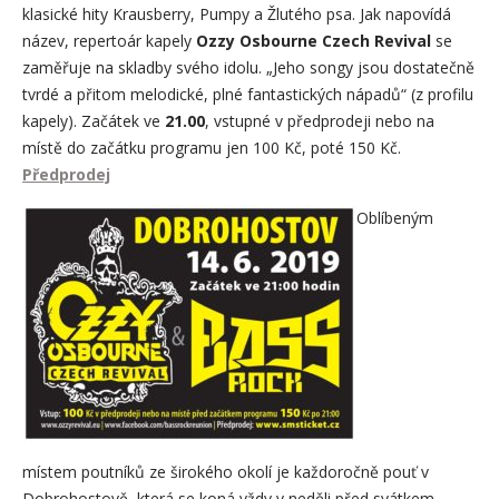
klasické hity Krausberry, Pumpy a Žlutého psa. Jak napovídá
název, repertoár kapely
Ozzy Osbourne Czech Revival
se
zaměřuje na skladby svého idolu. „Jeho songy jsou dostatečně
tvrdé a přitom melodické, plné fantastických nápadů“ (z profilu
kapely). Začátek ve
21.00
, vstupné v předprodeji nebo na
místě do začátku programu jen 100 Kč, poté 150 Kč.
Předprodej
Oblíbeným
místem poutníků ze širokého okolí je každoročně pouť v
Dobrohostově, která se koná vždy v neděli před svátkem