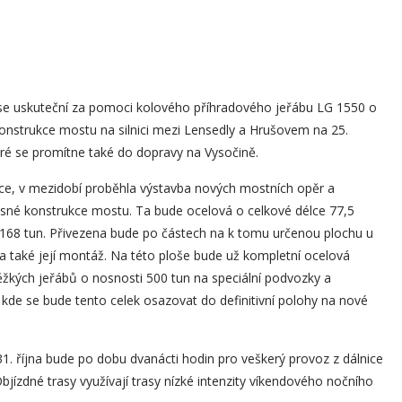
na se uskuteční za pomoci kolového příhradového jeřábu LG 1550 o
onstrukce mostu na silnici mezi Lensedly a Hrušovem na 25.
eré se promítne také do dopravy na Vysočině.
e, v mezidobí proběhla výstavba nových mostních opěr a
nosné konstrukce mostu. Ta bude ocelová o celkové délce 77,5
e 168 tun. Přivezena bude po částech na k tomu určenou plochu u
 také její montáž. Na této ploše bude už kompletní ocelová
žkých jeřábů o nosnosti 500 tun na speciální podvozky a
kde se bude tento celek osazovat do definitivní polohy na nové
31. října bude po dobu dvanácti hodin pro veškerý provoz z dálnice
jízdné trasy využívají trasy nízké intenzity víkendového nočního