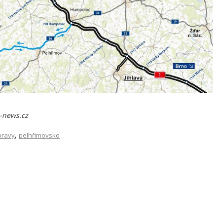
a-news.cz
,
pravy
pelhřimovsko