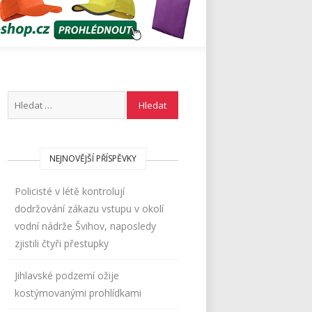
NEJNOVĚJŠÍ PŘÍSPĚVKY
Policisté v létě kontrolují
dodržování zákazu vstupu v okolí
vodní nádrže Švihov, naposledy
zjistili čtyři přestupky
Jihlavské podzemí ožije
kostýmovanými prohlídkami