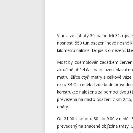
V noci ze soboty 30. na neděli 31. říj
nosnosti 550 tun osazení nové nosné k
kilometru dálnice. Dojde k omezení, kt
Most byl zdemolován začátkem červenc
aktuálně přišel čas na osazení hlavní 
metru, šířce čtyři metry a celkové váz
exitu 34 Ostředek a zde bude provedena
konstrukce naložena za pomocí dvou tě
převezena na místo osazení v km 24,5, 
opěry.
Od 21.00 v sobotu 30. do 9.00 v neděli 
převedený na značené objízdné trasy. Ob