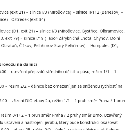
ce (exit 21) – silnice I/3 (Mirošovice) – silnice II/112 (Benešov) –
ice) –Ostředek (exit 34)
vice (D1, exit 21) – silnice I/3 (Mirošovice, Bystřice, Olbramovice,
D3, exit 79) – silnice I/19 (Tábor-Zárybničná Lhota, Chýnov, Dolní
, Obrataň, Čížkov, Pelhřimov-Starý Pelhřimov) – Humpolec (D1,
ovozu na dálnici
a 6.00 – otevření přejezdů středního dělícího pásu, režim 1/1 – 1
9.00 – režim 2/2 – dálnice bez omezení jen se sníženou rychlostí na
 6.00 – zřízení DIO etapy 2a, režim 1/1 – 1 pruh směr Praha / 1 pruh
A, režim 0/1+2 – 1 pruh směr Praha / 2 pruhy směr Brno. Uzavřený
odu ustavení a nastrojení jeřábu, který bude konstrukci osazovat
a 9.00 – etapa 2B, režim 0/0 – úplná uzavírka dálnice s objízdnou