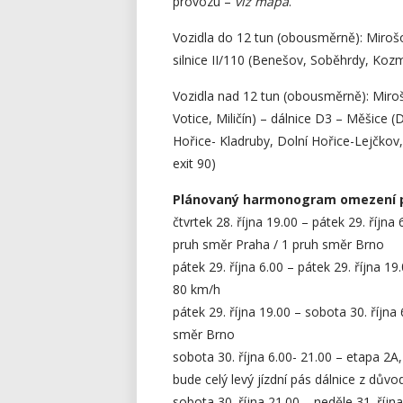
provozu –
viz mapa
.
Vozidla do 12 tun (obousměrně): Mirošovi
silnice II/110 (Benešov, Soběhrdy, Kozm
Vozidla nad 12 tun (obousměrně): Mirošo
Votice, Miličín) – dálnice D3 – Měšice (
Hořice- Kladruby, Dolní Hořice-Lejčkov
exit 90)
Plánovaný harmonogram omezení pr
čtvrtek 28. října 19.00 – pátek 29. říjn
pruh směr Praha / 1 pruh směr Brno
pátek 29. října 6.00 – pátek 29. října 1
80 km/h
pátek 29. října 19.00 – sobota 30. října
směr Brno
sobota 30. října 6.00- 21.00 – etapa 2
bude celý levý jízdní pás dálnice z dův
sobota 30. října 21.00 – neděle 31. říjn