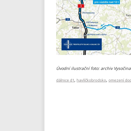
Úvodní ilustrační foto: archiv Vysočin
,
,
dálnice d1
havlíčkobrodsko
omezení do