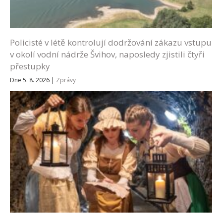
Policisté v létě kontrolují dodržování zákazu vstupu
v okolí vodní nádrže Švihov, naposledy zjistili čtyři
přestupky
Dne 5. 8. 2026
|
Zprávy