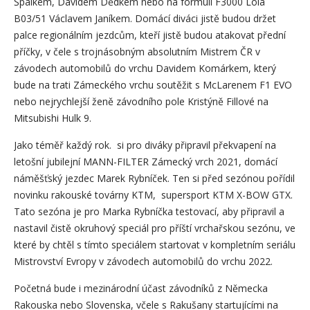
Špalkem, Davidem Dědkem nebo na formuli F3000 Lola
B03/51 Václavem Janíkem. Domácí diváci jistě budou držet
palce regionálním jezdcům, kteří jistě budou atakovat přední
příčky, v čele s trojnásobným absolutním Mistrem ČR v
závodech automobilů do vrchu Davidem Komárkem, který
bude na trati Zámeckého vrchu soutěžit s McLarenem F1 EVO
nebo nejrychlejší ženě závodního pole Kristýně Fillové na
Mitsubishi Hulk 9.
Jako téměř každý rok. si pro diváky připravil překvapení na
letošní jubilejní MANN-FILTER Zámecký vrch 2021, domácí
náměšťský jezdec Marek Rybníček. Ten si před sezónou pořídil
novinku rakouské továrny KTM, supersport KTM X-BOW GTX.
Tato sezóna je pro Marka Rybníčka testovací, aby připravil a
nastavil čistě okruhový speciál pro příští vrchařskou sezónu, ve
které by chtěl s tímto speciálem startovat v kompletním seriálu
Mistrovství Evropy v závodech automobilů do vrchu 2022.
Početná bude i mezinárodní účast závodníků z Německa
Rakouska nebo Slovenska, včele s Rakušany startujícími na