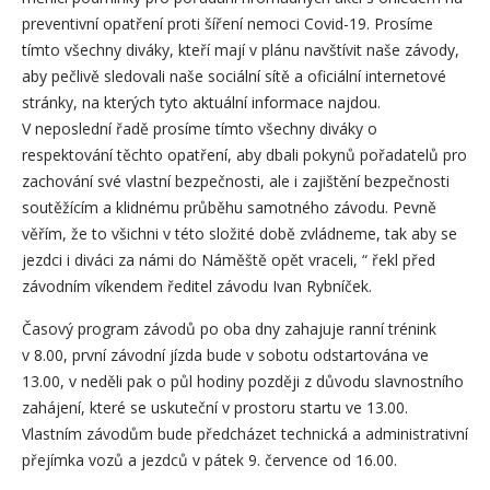
preventivní opatření proti šíření nemoci Covid-19. Prosíme
tímto všechny diváky, kteří mají v plánu navštívit naše závody,
aby pečlivě sledovali naše sociální sítě a oficiální internetové
stránky, na kterých tyto aktuální informace najdou.
V neposlední řadě prosíme tímto všechny diváky o
respektování těchto opatření, aby dbali pokynů pořadatelů pro
zachování své vlastní bezpečnosti, ale i zajištění bezpečnosti
soutěžícím a klidnému průběhu samotného závodu. Pevně
věřím, že to všichni v této složité době zvládneme, tak aby se
jezdci i diváci za námi do Náměště opět vraceli, “ řekl před
závodním víkendem ředitel závodu Ivan Rybníček.
Časový program závodů po oba dny zahajuje ranní trénink
v 8.00, první závodní jízda bude v sobotu odstartována ve
13.00, v neděli pak o půl hodiny později z důvodu slavnostního
zahájení, které se uskuteční v prostoru startu ve 13.00.
Vlastním závodům bude předcházet technická a administrativní
přejímka vozů a jezdců v pátek 9. července od 16.00.