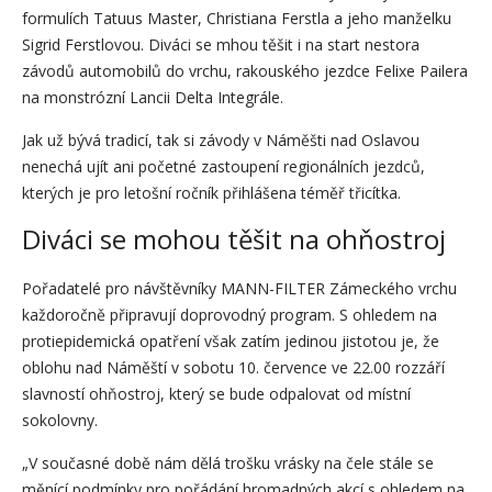
formulích Tatuus Master, Christiana Ferstla a jeho manželku
Sigrid Ferstlovou. Diváci se mhou těšit i na start nestora
závodů automobilů do vrchu, rakouského jezdce Felixe Pailera
na monstrózní Lancii Delta Integrále.
Jak už bývá tradicí, tak si závody v Náměšti nad Oslavou
nenechá ujít ani početné zastoupení regionálních jezdců,
kterých je pro letošní ročník přihlášena téměř třicítka.
Diváci se mohou těšit na ohňostroj
Pořadatelé pro návštěvníky MANN-FILTER Zámeckého vrchu
každoročně připravují doprovodný program. S ohledem na
protiepidemická opatření však zatím jedinou jistotou je, že
oblohu nad Náměští v sobotu 10. července ve 22.00 rozzáří
slavností ohňostroj, který se bude odpalovat od místní
sokolovny.
„V současné době nám dělá trošku vrásky na čele stále se
měnící podmínky pro pořádání hromadných akcí s ohledem na