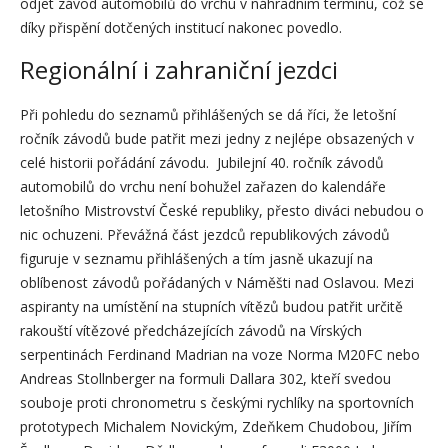
odjet závod automobilů do vrchu v náhradním termínu, což se
díky přispění dotčených institucí nakonec povedlo.
Regionální i zahraniční jezdci
Při pohledu do seznamů přihlášených se dá říci, že letošní
ročník závodů bude patřit mezi jedny z nejlépe obsazených v
celé historii pořádání závodu. Jubilejní 40. ročník závodů
automobilů do vrchu není bohužel zařazen do kalendáře
letošního Mistrovství České republiky, přesto diváci nebudou o
nic ochuzeni. Převážná část jezdců republikových závodů
figuruje v seznamu přihlášených a tím jasně ukazují na
oblíbenost závodů pořádaných v Náměšti nad Oslavou. Mezi
aspiranty na umístění na stupních vítězů budou patřit určitě
rakouští vítězové předcházejících závodů na Vírských
serpentinách Ferdinand Madrian na voze Norma M20FC nebo
Andreas Stollnberger na formuli Dallara 302, kteří svedou
souboje proti chronometru s českými rychlíky na sportovních
prototypech Michalem Novickým, Zdeňkem Chudobou, Jiřím