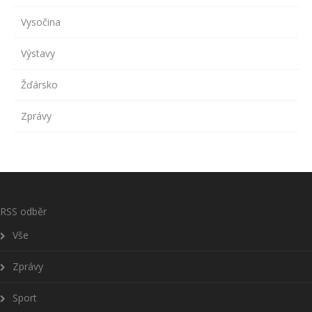
Vysočina
Výstavy
Žďársko
Zprávy
RSS odběr
Vše
Zprávy
Sport