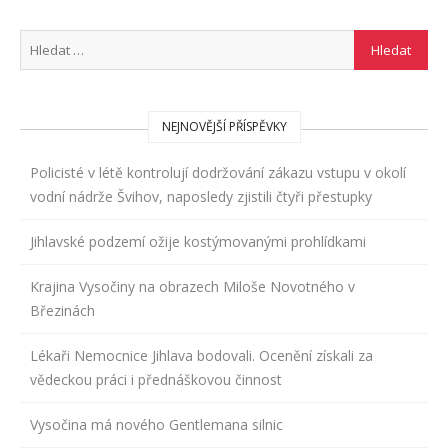
NEJNOVĚJŠÍ PŘÍSPĚVKY
Policisté v létě kontrolují dodržování zákazu vstupu v okolí
vodní nádrže Švihov, naposledy zjistili čtyři přestupky
Jihlavské podzemí ožije kostýmovanými prohlídkami
Krajina Vysočiny na obrazech Miloše Novotného v
Březinách
Lékaři Nemocnice Jihlava bodovali. Ocenění získali za
vědeckou práci i přednáškovou činnost
Vysočina má nového Gentlemana silnic