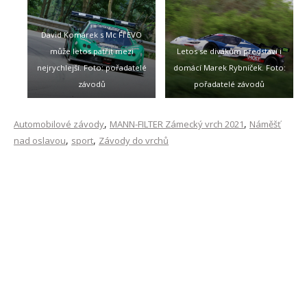
David Komárek s Mc FI EVO
může letos patřit mezi
Letos se divákům představí i
nejrychlejší. Foto: pořadatelé
domácí Marek Rybníček. Foto:
závodů
pořadatelé závodů
,
,
Automobilové závody
MANN-FILTER Zámecký vrch 2021
Náměšť
,
,
nad oslavou
sport
Závody do vrchů