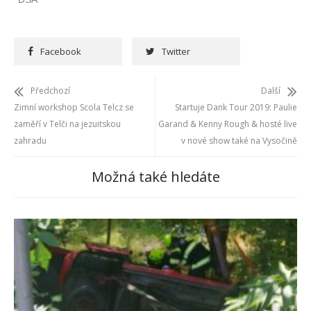
Facebook
Twitter
Předchozí
Další
Zimní workshop Scola Telcz se
Startuje Dank Tour 2019: Paulie
zaměří v Telči na jezuitskou
Garand & Kenny Rough & hosté live
zahradu
v nové show také na Vysočině
Možná také hledáte