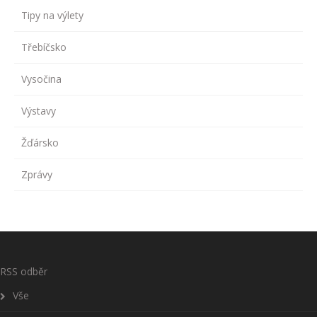
Tipy na výlety
Třebíčsko
Vysočina
Výstavy
Žďársko
Zprávy
RSS odběr
Vše