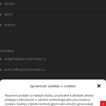
Zprávy
Sport
Kultura
Kontakty
redakce@vysocina-news.cz
inzerce@vysocina-news.cz
Spravovat souhlas s cookies
Abychom poskytli co nejlepší služby, používáme k ukládání a/nebo
Přihlásit se k odběru novinek
přístupu k informacím o zařízení, technologie jako jsou soubory
x
cookies. Souhlas s těmito technologiemi nám umožní zpracovávat