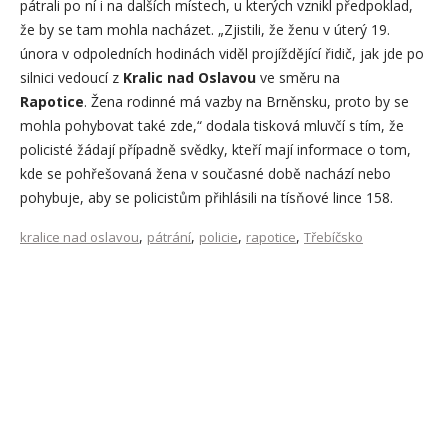
pátrali po ní i na dalších místech, u kterých vznikl předpoklad,
že by se tam mohla nacházet. „Zjistili, že ženu v úterý 19.
února v odpoledních hodinách viděl projíždějící řidič, jak jde po
silnici vedoucí z
Kralic nad Oslavou
ve směru na
Rapotice
. Žena rodinné má vazby na Brněnsku, proto by se
mohla pohybovat také zde,“ dodala tisková mluvčí s tím, že
policisté žádají případně svědky, kteří mají informace o tom,
kde se pohřešovaná žena v současné době nachází nebo
pohybuje, aby se policistům přihlásili na tísňové lince 158.
,
,
,
,
kralice nad oslavou
pátrání
policie
rapotice
Třebíčsko