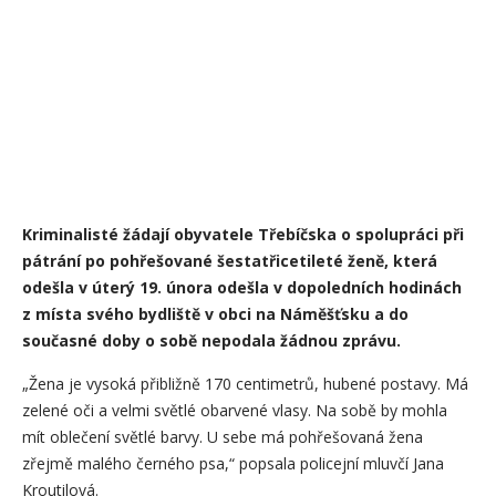
Kriminalisté žádají obyvatele Třebíčska o spolupráci při
pátrání po pohřešované šestatřicetileté ženě, která
odešla v úterý 19. února odešla v dopoledních hodinách
z místa svého bydliště v obci na Náměšťsku a do
současné doby o sobě nepodala žádnou zprávu.
„Žena je vysoká přibližně 170 centimetrů, hubené postavy. Má
zelené oči a velmi světlé obarvené vlasy. Na sobě by mohla
mít oblečení světlé barvy. U sebe má pohřešovaná žena
zřejmě malého černého psa,“ popsala policejní mluvčí Jana
Kroutilová.