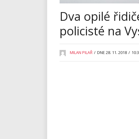
Dva opilé řidič
policisté na V
MILAN PILAŘ
/
DNE 28. 11. 2018
/
10: