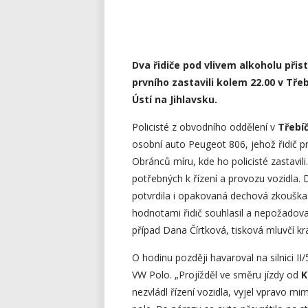
Dva řidiče pod vlivem alkoholu přisti
prvního zastavili kolem 22.00 v Tře
Ústí na Jihlavsku.
Policisté z obvodního oddělení v
Třebíč
osobní auto Peugeot 806, jehož řidič pr
Obránců míru, kde ho policisté zastavili
potřebných k řízení a provozu vozidla.
potvrdila i opakovaná dechová zkouška
hodnotami řidič souhlasil a nepožadova
případ Dana Čírtková, tisková mluvčí kr
O hodinu později havaroval na silnici II
VW Polo. „Projížděl ve směru jízdy od
K
nezvládl řízení vozidla, vyjel vpravo 