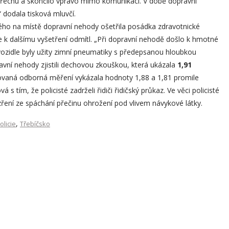
střechu a skončilo vpravo mimo komunikaci. V době dopravní
“ dodala tisková mluvčí.
erého na místě dopravní nehody ošetřila posádka zdravotnické
 k dalšímu vyšetření odmítl. „Při dopravní nehodě došlo k hmotné
vozidle byly užity zimní pneumatiky s předepsanou hloubkou
ravní nehody zjistili dechovou zkouškou, která ukázala
1,91
ovaná odborná měření vykázala hodnoty 1,88 a 1,81 promile
 s tím, že policisté zadrželi řidiči řidičský průkaz. Ve věci policisté
ezření ze spáchání přečinu ohrožení pod vlivem návykové látky.
,
olicie
Třebíčsko