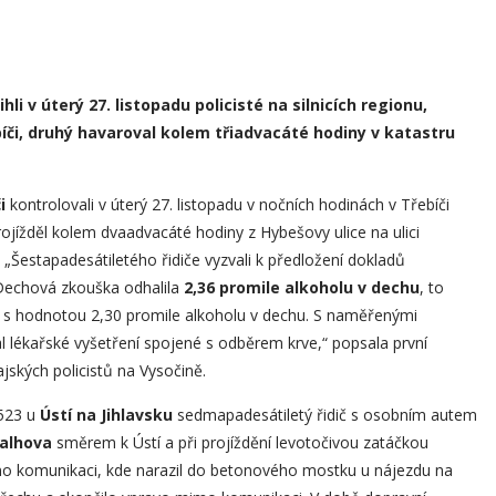
hli v úterý 27. listopadu policisté na silnicích regionu,
bíči, druhý havaroval kolem třiadvacáté hodiny v katastru
i
kontrolovali v úterý 27. listopadu v nočních hodinách v Třebíči
ojížděl kolem dvaadvacáté hodiny z Hybešovy ulice na ulici
. „Šestapadesátiletého řidiče vyzvali k předložení dokladů
 Dechová zkouška odhalila
2,36 promile alkoholu v dechu
, to
 s hodnotou 2,30 promile alkoholu v dechu. S naměřenými
l lékařské vyšetření spojené s odběrem krve,“ popsala první
ajských policistů na Vysočině.
/523 u
Ústí na Jihlavsku
sedmapadesátiletý řidič s osobním autem
alhova
směrem k Ústí a při projíždění levotočivou zatáčkou
mimo komunikaci, kde narazil do betonového mostku u nájezdu na