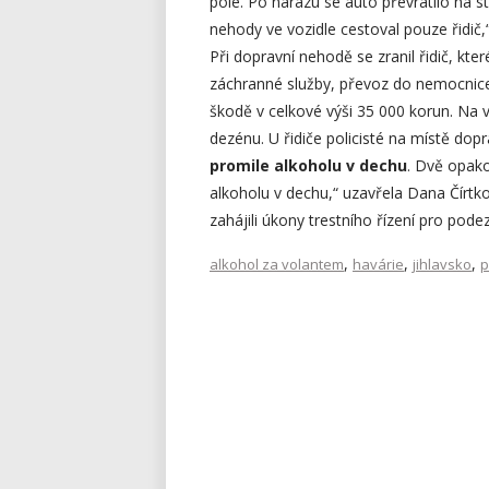
pole. Po nárazu se auto převrátilo na 
nehody ve vozidle cestoval pouze řidič,
Při dopravní nehodě se zranil řidič, kt
záchranné služby, převoz do nemocnice
škodě v celkové výši 35 000 korun. Na 
dezénu. U řidiče policisté na místě dop
promile alkoholu v dechu
. Dvě opak
alkoholu v dechu,“ uzavřela Dana Čírtková
zahájili úkony trestního řízení pro pod
,
,
,
alkohol za volantem
havárie
jihlavsko
p