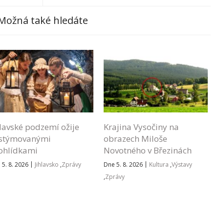
Možná také hledáte
hlavské podzemí ožije
Krajina Vysočiny na
stýmovanými
obrazech Miloše
ohlídkami
Novotného v Březinách
|
|
 5. 8. 2026
Jihlavsko
,
Zprávy
Dne 5. 8. 2026
Kultura
,
Výstavy
,
Zprávy