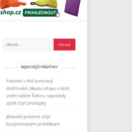
NEJNOVĚJŠÍ PŘÍSPĚVKY
Policisté v létě kontrolují
dodržování zákazu vstupu v okolí
vodní nádrže Švihov, naposledy
zjistili čtyři přestupky
Jihlavské podzemí ožije
kostýmovanými prohlídkami