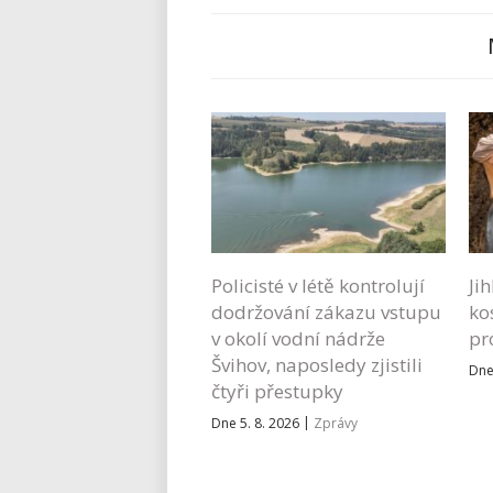
Policisté v létě kontrolují
Ji
dodržování zákazu vstupu
ko
v okolí vodní nádrže
pr
Švihov, naposledy zjistili
Dne
čtyři přestupky
|
Dne 5. 8. 2026
Zprávy