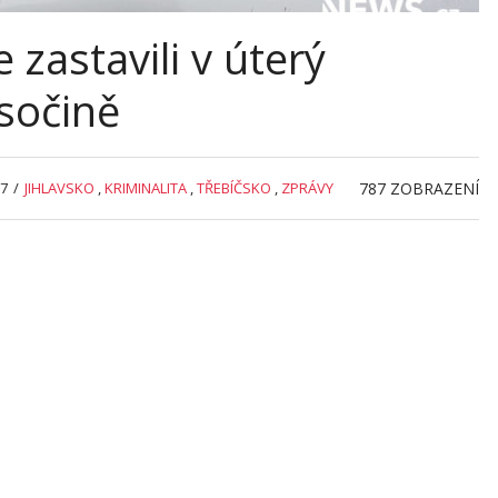
e zastavili v úterý
ysočině
37
/
JIHLAVSKO
,
KRIMINALITA
,
TŘEBÍČSKO
,
ZPRÁVY
787
ZOBRAZENÍ