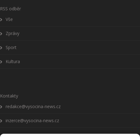
RSS odběr
Vše
Zprávy
Sport
Kultura
Kontakty
redakce@vysocina-news.cz
inzerce@vysocina-news.cz