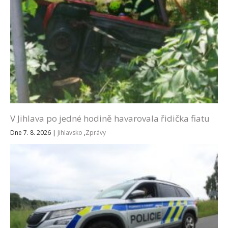
V Jihlava po jedné hodině havarovala řidička fiatu
Dne 7. 8. 2026
|
Jihlavsko
,
Zprávy