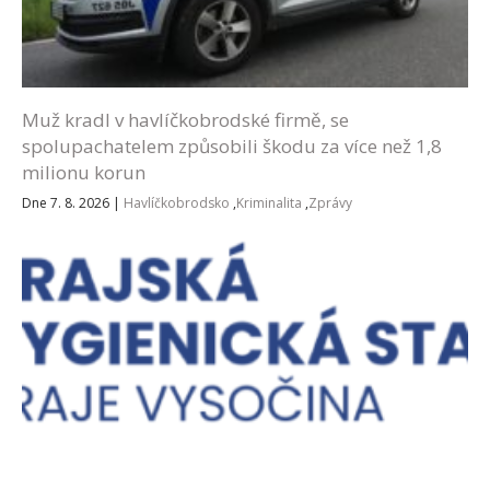
Muž kradl v havlíčkobrodské firmě, se
spolupachatelem způsobili škodu za více než 1,8
milionu korun
Dne 7. 8. 2026
|
Havlíčkobrodsko
,
Kriminalita
,
Zprávy