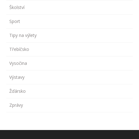
Školství
Sport
Tipy na výlety
Třebíčsko
Vysočina
Výstavy
Žďársko
Zprávy