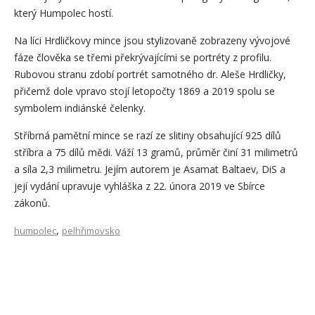
který Humpolec hostí.
Na líci Hrdličkovy mince jsou stylizovaně zobrazeny vývojové
fáze člověka se třemi překrývajícími se portréty z profilu.
Rubovou stranu zdobí portrét samotného dr. Aleše Hrdličky,
přičemž dole vpravo stojí letopočty 1869 a 2019 spolu se
symbolem indiánské čelenky.
Stříbrná pamětní mince se razí ze slitiny obsahující 925 dílů
stříbra a 75 dílů mědi. Váží 13 gramů, průměr činí 31 milimetrů
a síla 2,3 milimetru. Jejím autorem je Asamat Baltaev, DiS a
její vydání upravuje vyhláška z 22. února 2019 ve Sbírce
zákonů.
,
humpolec
pelhřimovsko