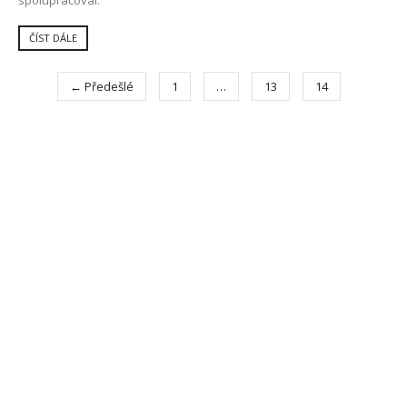
ČÍST DÁLE
← Předešlé
1
…
13
14