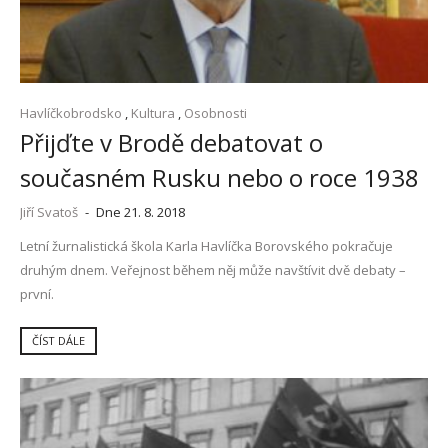
Havlíčkobrodsko
,
Kultura
,
Osobnosti
Přijďte v Brodě debatovat o
současném Rusku nebo o roce 1938
Jiří Svatoš
-
Dne 21. 8. 2018
Letní žurnalistická škola Karla Havlíčka Borovského pokračuje
druhým dnem. Veřejnost během něj může navštívit dvě debaty –
první.
ČÍST DÁLE