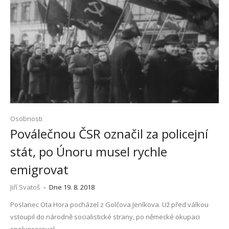
Osobnosti
Poválečnou ČSR označil za policejní
stát, po Únoru musel rychle
emigrovat
Jiří Svatoš
-
Dne 19. 8. 2018
Poslanec Ota Hora pocházel z Golčova Jeníkova. Už před válkou
vstoupil do národně socialistické strany, po německé okupaci
spolupracoval.