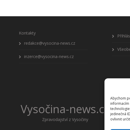
Kontakty
Přihlá
redakce@vysocina-news.cz
Všeob
inzerce@vysocina-news.cz
Abychom pos
informacím 
Vysočina-news.cz
technologie
jedinečná I
Zpravodajství z Vysočiny
ovlivnit urči