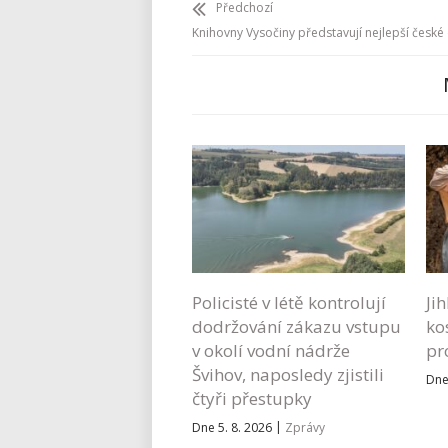
Předchozí
Knihovny Vysočiny představují nejlepší česk
Policisté v létě kontrolují
Ji
dodržování zákazu vstupu
ko
v okolí vodní nádrže
pr
Švihov, naposledy zjistili
Dne
čtyři přestupky
|
Dne 5. 8. 2026
Zprávy