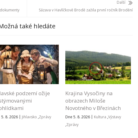
Další
é dokumenty
Sázava v Havlíčkově Brodě zažila první ročník Brodění
Možná také hledáte
hlavské podzemí ožije
Krajina Vysočiny na
stýmovanými
obrazech Miloše
ohlídkami
Novotného v Březinách
|
|
 5. 8. 2026
Jihlavsko
,
Zprávy
Dne 5. 8. 2026
Kultura
,
Výstavy
,
Zprávy