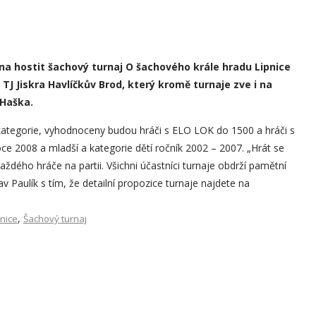
vna hostit šachový turnaj O šachového krále hradu Lipnice
 TJ Jiskra Havlíčkův Brod, který kromě turnaje zve i na
 Haška.
 kategorie, vyhodnoceny budou hráči s ELO LOK do 1500 a hráči s
ce 2008 a mladší a kategorie dětí ročník 2002 – 2007. „Hrát se
dého hráče na partii. Všichni účastníci turnaje obdrží pamětní
v Paulík s tím, že detailní propozice turnaje najdete na
,
nice
Šachový turnaj