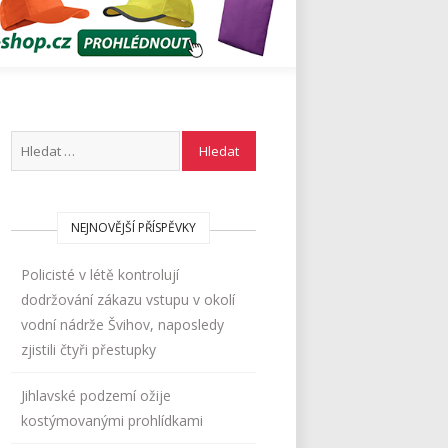
NEJNOVĚJŠÍ PŘÍSPĚVKY
Policisté v létě kontrolují
dodržování zákazu vstupu v okolí
vodní nádrže Švihov, naposledy
zjistili čtyři přestupky
Jihlavské podzemí ožije
kostýmovanými prohlídkami