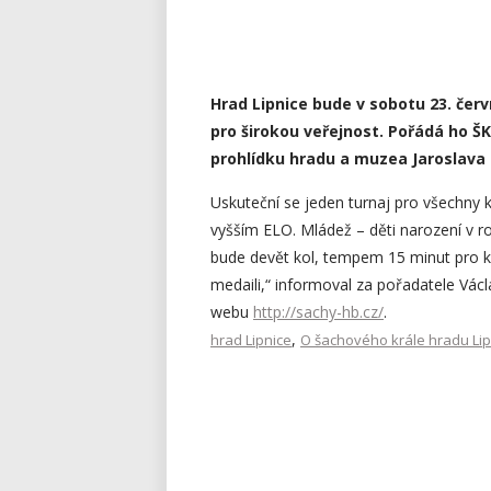
Hrad Lipnice bude v sobotu 23. čer
pro širokou veřejnost. Pořádá ho ŠK
prohlídku hradu a muzea Jaroslava
Uskuteční se jeden turnaj pro všechny
vyšším ELO. Mládež – děti narození v ro
bude devět kol, tempem 15 minut pro kaž
medaili,“ informoval za pořadatele Václa
webu
http://sachy-hb.cz/
.
,
hrad Lipnice
O šachového krále hradu Lip