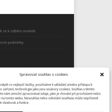
sit se k odběru novinek
ecné podmínky
Spravovat souhlas s cookies
kytli co nejlepší služby, používáme k ukládání a/nebo přístupu k
o zařízení, technologie jako jsou soubory cookies. Souhlas s těmito
mi nám umožní zpracovávat údaje, jako je chování při procházení nebo
D na tomto webu. Nesouhlas nebo odvolání souhlasu může nepříznivě
té vlastnosti a funkce.