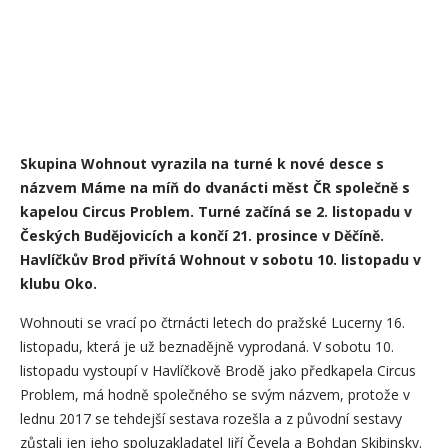
Skupina Wohnout vyrazila na turné k nové desce s
názvem Máme na míň do dvanácti měst ČR společně s
kapelou Circus Problem. Turné začíná se 2. listopadu v
Českých Budějovicích a končí 21. prosince v Děčíně.
Havlíčkův Brod přivítá Wohnout v sobotu 10. listopadu v
klubu Oko.
Wohnouti se vrací po čtrnácti letech do pražské Lucerny 16.
listopadu, která je už beznadějně vyprodaná. V sobotu 10.
listopadu vystoupí v Havlíčkově Brodě jako předkapela Circus
Problem, má hodně společného se svým názvem, protože v
lednu 2017 se tehdejší sestava rozešla a z původní sestavy
zůstali jen jeho spoluzakladatel Jiří Čevela a Bohdan Skibinsky.