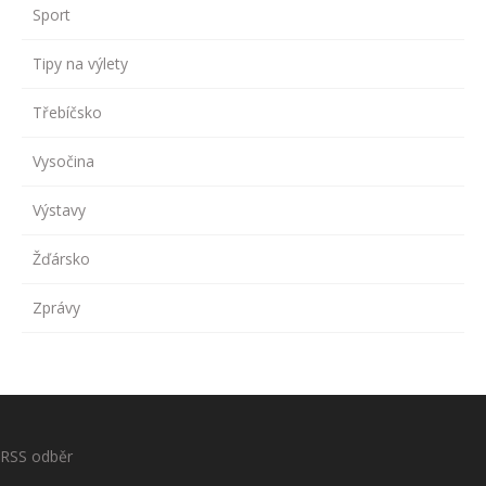
Sport
Tipy na výlety
Třebíčsko
Vysočina
Výstavy
Žďársko
Zprávy
RSS odběr