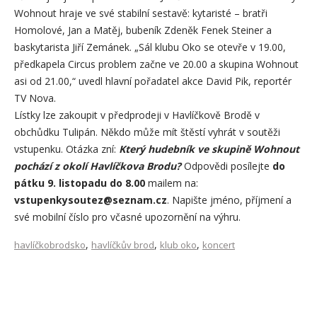
Wohnout hraje ve své stabilní sestavě: kytaristé – bratři
Homolové, Jan a Matěj, bubeník Zdeněk Fenek Steiner a
baskytarista Jiří Zemánek. „Sál klubu Oko se otevře v 19.00,
předkapela Circus problem začne ve 20.00 a skupina Wohnout
asi od 21.00,“ uvedl hlavní pořadatel akce David Pik, reportér
TV Nova.
Lístky lze zakoupit v předprodeji v Havlíčkově Brodě v
obchůdku Tulipán. Někdo může mít štěstí vyhrát v soutěži
vstupenku. Otázka zní:
Který hudebník ve skupině Wohnout
pochází z okolí Havlíčkova Brodu?
Odpovědi posílejte
do
pátku 9. listopadu do 8.00
mailem na:
vstupenkysoutez@seznam.cz
. Napište jméno, příjmení a
své mobilní číslo pro včasné upozornění na výhru.
,
,
,
havlíčkobrodsko
havlíčkův brod
klub oko
koncert