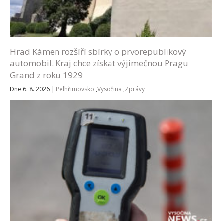
Hrad Kámen rozšíří sbírky o prvorepublikový
automobil. Kraj chce získat výjimečnou Pragu
Grand z roku 1929
Dne 6. 8. 2026
|
Pelhřimovsko
,
Vysočina
,
Zprávy