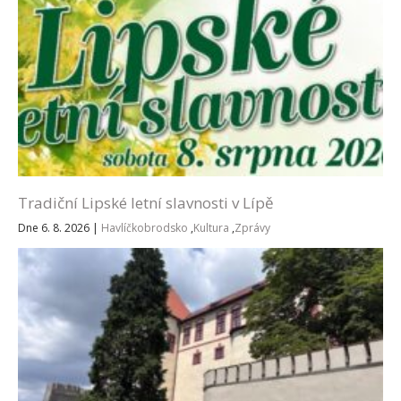
Tradiční Lipské letní slavnosti v Lípě
Dne 6. 8. 2026
|
Havlíčkobrodsko
,
Kultura
,
Zprávy