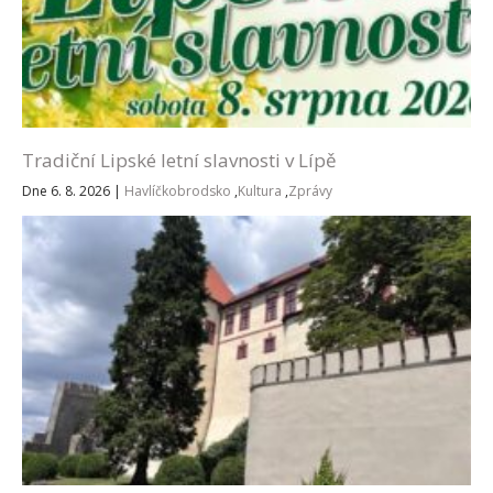
Tradiční Lipské letní slavnosti v Lípě
Dne 6. 8. 2026
|
Havlíčkobrodsko
,
Kultura
,
Zprávy