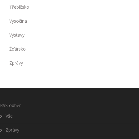
Třebíčsko
Vysočina
Výstavy
Žďársko
Zprávy
RSS odběr
Vše
Zprávy