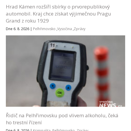
Hrad Kámen rozšíří sbírky o prvorepublikový
automobil. Kraj chce získat výjimečnou Pragu
Grand z roku 1929
Dne 6. 8. 2026
|
Pelhřimovsko
,
Vysočina
,
Zprávy
Řidič na Pelhřimovsku pod vlivem alkoholu, čeká
ho trestní řízení
Dne 6. 8. 2026
|
Kriminalita
,
Pelhřimovsko
,
Zprávy