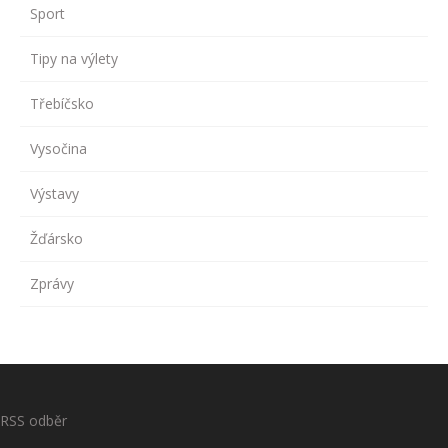
Sport
Tipy na výlety
Třebíčsko
Vysočina
Výstavy
Žďársko
Zprávy
RSS odběr