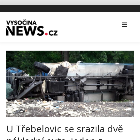
U Třebelovic se srazila dvě