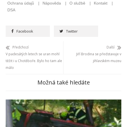
Facebook
Twitter
Předchozí
Další
V padesátých letech se uran mohl
Jiří Brodina se představuje v
těžit i u Chotěboře. Bylo ho tam ale
jihlavském muzeu
málo
Možná také hledáte