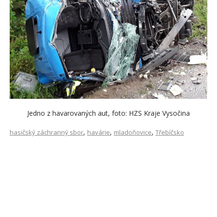
Jedno z havarovaných aut, foto: HZS Kraje Vysočina
,
,
,
hasičský záchranný sbor
havárie
mladoňovice
Třebíčsko