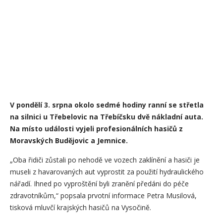
V pondělí 3. srpna okolo sedmé hodiny ranní se střetla
na silnici u Třebelovic na Třebíčsku dvě nákladní auta.
Na místo události vyjeli profesionálních hasičů z
Moravských Budějovic a Jemnice.
„Oba řidiči zůstali po nehodě ve vozech zaklínění a hasiči je
museli z havarovaných aut vyprostit za použití hydraulického
nářadí. Ihned po vyproštění byli zranění předáni do péče
zdravotníkům,“ popsala prvotní informace Petra Musilová,
tisková mluvčí krajských hasičů na Vysočině.