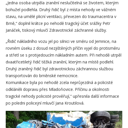
„Jedna osoba utrpěla zranění neslučitelná se životem, kterým
bohužel podlehla. Druhý řidič byl z místa nehody ve vážném
stavu, na umělé plicní ventilaci, převezen do traumacentra v
Brně,“ doplnil krátce po nehodě tragický účet srážky Petr
Janáček, tiskový mluvčí Zdravotnické záchranné služby.
„Řidič nákladního vozu jel po silnici ve směru od Jemnice, na
rovném úseku z dosud nezjištěných příčin vyjel do protisměru
a střetl se s protijedoucím nákladním autem. Při nehodě utrpěl
dvaatřicetiletý řidič těžká zranění, kterým na místě podlehl.
Druhý zraněný řidič byl zdravotnickou záchrannou službou
transportován do brněnské nemocnice.
Komunikace byla po nehodě zcela neprůjezdná a policisté
odkláněli dopravu přes Mladoňovice. Příčinu a okolnosti
tragické nehody policisté prověřují,“ upřesnila další informace
po poledni policejní mluvčí Jana Kroutilová.