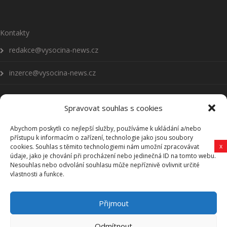
Kontakty
redakce@vysocina-news.cz
inzerce@vysocina-news.cz
Spravovat souhlas s cookies
Abychom poskytli co nejlepší služby, používáme k ukládání a/nebo
Přihlásit se k odběru novinek
přístupu k informacím o zařízení, technologie jako jsou soubory
x
cookies. Souhlas s těmito technologiemi nám umožní zpracovávat
Všeobecné podmínky
údaje, jako je chování při procházení nebo jedinečná ID na tomto webu.
Nesouhlas nebo odvolání souhlasu může nepříznivě ovlivnit určité
vlastnosti a funkce.
Vysočina-news.cz
Přijmout
Zpravodajství z Vysočiny
Odmítnout