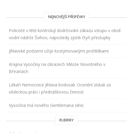
NEJNOVĚJŠÍ PŘÍSPĚVKY
Policisté v létě kontrolují dodržování zákazu vstupu v okolí
vodní nádrže Švihov, naposledy zjistili čtyři přestupky
Jihlavské podzemí ožije kostýmovanými prohlídkami
Krajina Vysočiny na obrazech Miloše Novotného v
Březinách
Lékaři Nemocnice Jihlava bodovali. Ocenění získali za
vědeckou práci i přednáškovou činnost
Vysočina má nového Gentlemana silnic
RUBRIKY