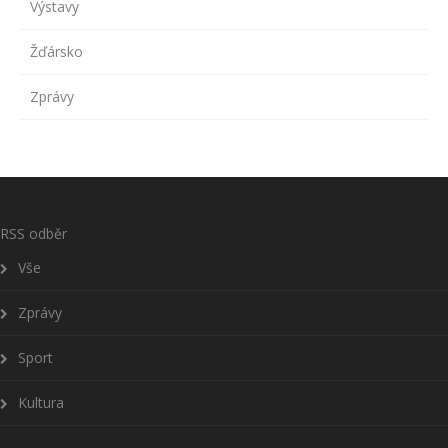
Výstavy
Žďársko
Zprávy
RSS odběr
Vše
Zprávy
Sport
Kultura