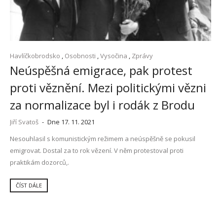
Havlíčkobrodsko
,
Osobnosti
,
Vysočina
,
Zprávy
Neúspěšná emigrace, pak protest
proti věznění. Mezi politickými vězni
za normalizace byl i rodák z Brodu
Jiří Svatoš
-
Dne 17. 11. 2021
Nesouhlasil s komunistickým režimem a neúspěšně se pokusil
emigrovat. Dostal za to rok vězení. V něm protestoval proti
praktikám dozorců,.
ČÍST DÁLE