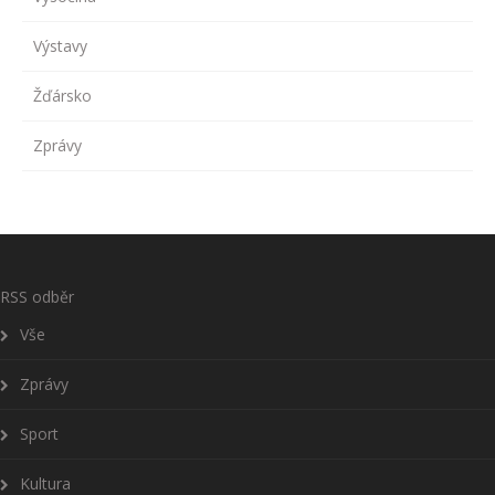
Výstavy
Žďársko
Zprávy
RSS odběr
Vše
Zprávy
Sport
Kultura