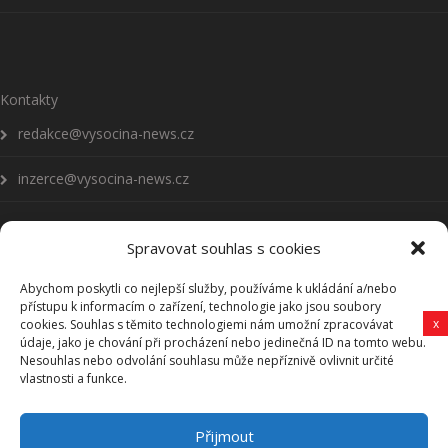
Kontakty
redakce@vysocina-news.cz
inzerce@vysocina-news.cz
Spravovat souhlas s cookies
Abychom poskytli co nejlepší služby, používáme k ukládání a/nebo
Přihlásit se k odběru novinek
přístupu k informacím o zařízení, technologie jako jsou soubory
x
cookies. Souhlas s těmito technologiemi nám umožní zpracovávat
Všeobecné podmínky
údaje, jako je chování při procházení nebo jedinečná ID na tomto webu.
Nesouhlas nebo odvolání souhlasu může nepříznivě ovlivnit určité
vlastnosti a funkce.
Vysočina-news.cz
Přijmout