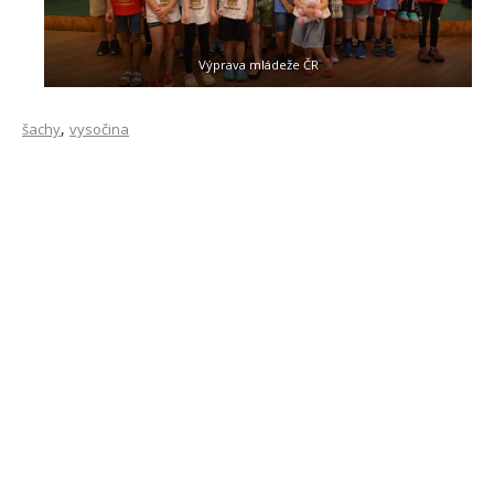
Výprava mládeže ČR
,
šachy
vysočina