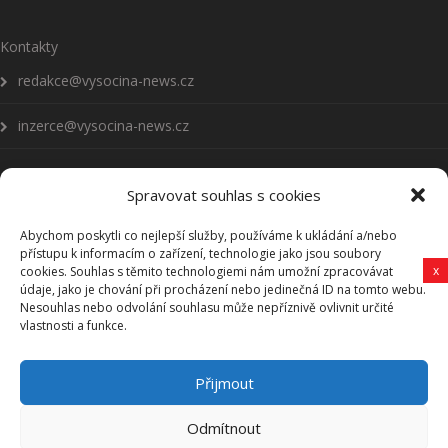
Kontakty
redakce@vysocina-news.cz
inzerce@vysocina-news.cz
Spravovat souhlas s cookies
Abychom poskytli co nejlepší služby, používáme k ukládání a/nebo
Přihlásit se k odběru novinek
přístupu k informacím o zařízení, technologie jako jsou soubory
x
cookies. Souhlas s těmito technologiemi nám umožní zpracovávat
údaje, jako je chování při procházení nebo jedinečná ID na tomto webu.
Všeobecné podmínky
Nesouhlas nebo odvolání souhlasu může nepříznivě ovlivnit určité
vlastnosti a funkce.
Vysočina-news.cz
Přijmout
Zpravodajství z Vysočiny
Odmítnout