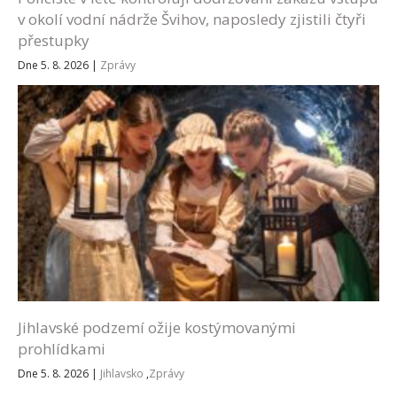
v okolí vodní nádrže Švihov, naposledy zjistili čtyři
přestupky
Dne 5. 8. 2026
|
Zprávy
Jihlavské podzemí ožije kostýmovanými
prohlídkami
Dne 5. 8. 2026
|
Jihlavsko
,
Zprávy