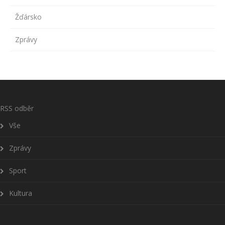
Žďársko
Zprávy
RSS odběr
Vše
Zprávy
Sport
Kultura