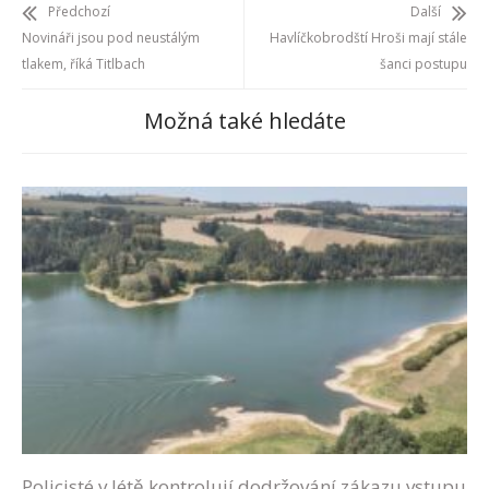
Předchozí
Další
Novináři jsou pod neustálým
Havlíčkobrodští Hroši mají stále
tlakem, říká Titlbach
šanci postupu
Možná také hledáte
Policisté v létě kontrolují dodržování zákazu vstupu