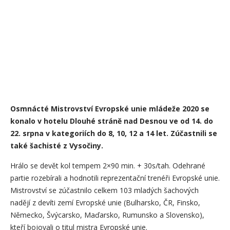
Osmnácté Mistrovství Evropské unie mládeže 2020 se
konalo v hotelu Dlouhé stráně nad Desnou ve od 14. do
22. srpna v kategoriích do 8, 10, 12 a 14 let. Zúčastnili se
také šachisté z Vysočiny.
Hrálo se devět kol tempem 2×90 min. + 30s/tah. Odehrané
partie rozebírali a hodnotili reprezentační trenéři Evropské unie.
Mistrovství se zúčastnilo celkem 103 mladých šachových
nadějí z devíti zemí Evropské unie (Bulharsko, ČR, Finsko,
Německo, Švýcarsko, Maďarsko, Rumunsko a Slovensko),
kteří bojovali o titul mistra Evropské unie.