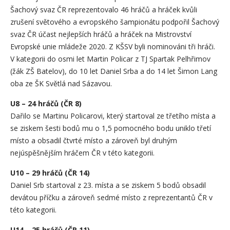
Šachový svaz ČR reprezentovalo 46 hráčů a hráček kvůli
zrušení světového a evropského šampionátu podpořil Šachový
svaz ČR účast nejlepších hráčů a hráček na Mistrovství
Evropské unie mládeže 2020. Z KŠSV byli nominováni tři hráči.
V kategorii do osmi let Martin Policar z TJ Spartak Pelhřimov
(žák ZŠ Batelov), do 10 let Daniel Srba a do 14 let Šimon Lang
oba ze ŠK Světlá nad Sázavou.
U8 – 24 hráčů (ČR 8)
Dařilo se Martinu Policarovi, který startoval ze třetího místa a
se ziskem šesti bodů mu o 1,5 pomocného bodu uniklo třetí
místo a obsadil čtvrté místo a zároveň byl druhým
nejúspěšnějším hráčem ČR v této kategorii.
U10 – 29 hráčů (ČR 14)
Daniel Srb startoval z 23. místa a se ziskem 5 bodů obsadil
devátou příčku a zároveň sedmé místo z reprezentantů ČR v
této kategorii.
U14 – 25 hráčů (ČR 11)