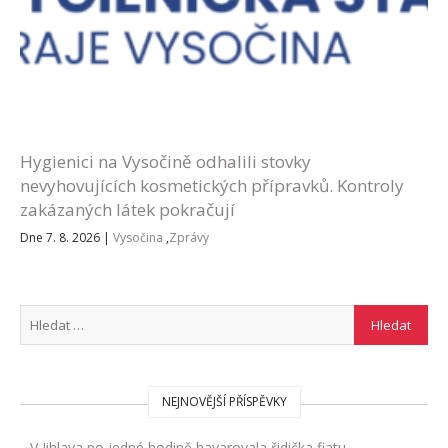
Hygienici na Vysočině odhalili stovky
nevyhovujících kosmetických přípravků. Kontroly
zakázaných látek pokračují
Dne 7. 8. 2026
|
Vysočina
,
Zprávy
NEJNOVĚJŠÍ PŘÍSPĚVKY
V Jihlava po jedné hodině havarovala řidička fiatu