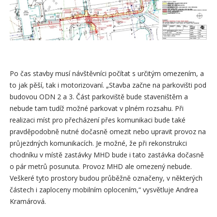
Po čas stavby musí návštěvníci počítat s určitým omezením, a
to jak pěší, tak i motorizovaní. „Stavba začne na parkovišti pod
budovou ODN 2 a 3. Část parkoviště bude staveništěm a
nebude tam tudíž možné parkovat v plném rozsahu. Při
realizaci míst pro přecházení přes komunikaci bude také
pravděpodobně nutné dočasně omezit nebo upravit provoz na
průjezdných komunikacích. Je možné, že při rekonstrukci
chodníku v místě zastávky MHD bude i tato zastávka dočasně
o pár metrů posunuta. Provoz MHD ale omezený nebude.
Veškeré tyto prostory budou průběžně označeny, v některých
částech i zaploceny mobilním oplocením,“ vysvětluje Andrea
Kramárová.