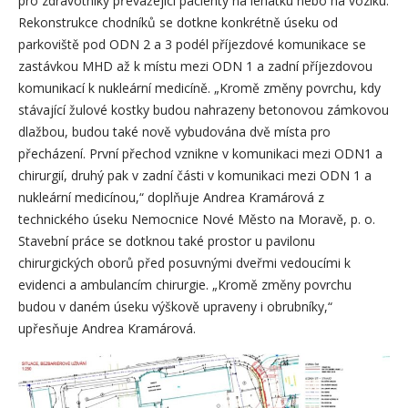
pro zdravotníky převážející pacienty na lehátku nebo na vozíku.
Rekonstrukce chodníků se dotkne konkrétně úseku od
parkoviště pod ODN 2 a 3 podél příjezdové komunikace se
zastávkou MHD až k místu mezi ODN 1 a zadní příjezdovou
komunikací k nukleární medicíně. „Kromě změny povrchu, kdy
stávající žulové kostky budou nahrazeny betonovou zámkovou
dlažbou, budou také nově vybudována dvě místa pro
přecházení. První přechod vznikne v komunikaci mezi ODN1 a
chirurgií, druhý pak v zadní části v komunikaci mezi ODN 1 a
nukleární medicínou,“ doplňuje Andrea Kramárová z
technického úseku Nemocnice Nové Město na Moravě, p. o.
Stavební práce se dotknou také prostor u pavilonu
chirurgických oborů před posuvnými dveřmi vedoucími k
evidenci a ambulancím chirurgie. „Kromě změny povrchu
budou v daném úseku výškově upraveny i obrubníky,“
upřesňuje Andrea Kramárová.