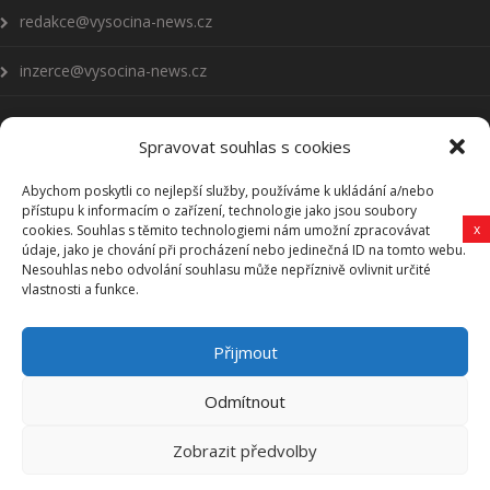
redakce@vysocina-news.cz
inzerce@vysocina-news.cz
Spravovat souhlas s cookies
Abychom poskytli co nejlepší služby, používáme k ukládání a/nebo
Přihlásit se k odběru novinek
přístupu k informacím o zařízení, technologie jako jsou soubory
x
cookies. Souhlas s těmito technologiemi nám umožní zpracovávat
Všeobecné podmínky
údaje, jako je chování při procházení nebo jedinečná ID na tomto webu.
Nesouhlas nebo odvolání souhlasu může nepříznivě ovlivnit určité
vlastnosti a funkce.
Vysočina-news.cz
Přijmout
Zpravodajství z Vysočiny
Odmítnout
Zobrazit předvolby
Vysočina-news.cz, Copyright © 2006-2025 Revy HB, s. r. o.