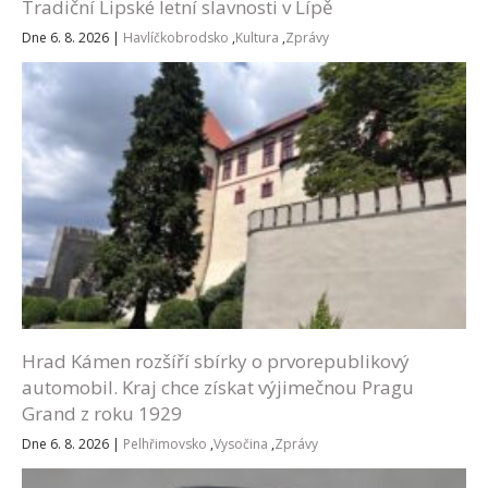
Tradiční Lipské letní slavnosti v Lípě
Dne 6. 8. 2026
|
Havlíčkobrodsko
,
Kultura
,
Zprávy
Hrad Kámen rozšíří sbírky o prvorepublikový
automobil. Kraj chce získat výjimečnou Pragu
Grand z roku 1929
Dne 6. 8. 2026
|
Pelhřimovsko
,
Vysočina
,
Zprávy