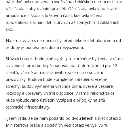
následně byla upravena a využívána třebíčskou nemocnicí jako
oční škola s ubytováním pro děti. Oční škola byla v podstatě
ambulance a škola s lůžkovou částí, kde byla léčena
tupozrakost a šilhání dětí z prvních až čtvrtých tříd základních
škol.
Nájemní vztah s nemocnicí byl před několika let ukončen a od
té doby je budova prázdná a nevyužívaná.
Stávající objekt bude plně využit pro chráněné bydlení a v rámci
stavebních prací bude přebudován na tři domácnosti pro 12
klientů, včetně administrativního zázemí pro sociální
pracovníky. Budova bude kompletně zateplená, včetně
střechy, budou vyměněna všechna okna, dveře a veškeré
rozvody a upraveny vnitřní dispozice. V rámci rekonstrukce
bude vybudováno ústřední vytápění a přípojky na sítě
technické infrastruktury.
„Jsem ráda, že se nám podařilo po dvou letech získat dotaci z
Ministerstva práce a sociálních věcí dotaci ve výši 75 %