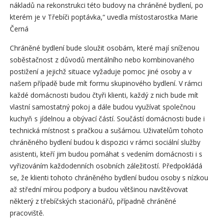
nákladů na rekonstrukci této budovy na chráněné bydlení, po
kterém je v Třebíči poptávka,“ uvedla místostarostka Marie
Černá
Chráněné bydlení bude sloužit osobám, které mají sníženou
soběstačnost z důvodů mentálního nebo kombinovaného
postižení a jejichž situace vyžaduje pomoc jiné osoby a v
našem případě bude mít formu skupinového bydlení. V rámci
každé domácnosti budou čtyři klienti, každý z nich bude mít
vlastní samostatný pokoj a dále budou využívat společnou
kuchyň s jídelnou a obývací částí. Součástí domácnosti bude i
technická místnost s pračkou a sušárnou. Uživatelům tohoto
chráněného bydlení budou k dispozici v rámci sociální služby
asistenti, kteří jim budou pomáhat s vedením domácnosti i s
vyřizováním každodenních osobních záležitostí. Předpokládá
se, že klienti tohoto chráněného bydlení budou osoby s nízkou
až střední mírou podpory a budou většinou navštěvovat
některý z třebíčských stacionářů, případně chráněné
pracoviště.