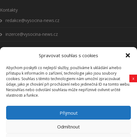
Kontakty
redakce@vysocina-news.cz
inzerce@vysocina-news.cz
Spravovat souhlas s cookies
Abychom poskytli co nejlepší služby, používáme k ukládání a/nebo
Přihlásit se k odběru novinek
přístupu k informacím o zařízení, technologie jako jsou soubory
x
cookies. Souhlas s těmito technologiemi nám umožní zpracovávat
Všeobecné podmínky
údaje, jako je chování při procházení nebo jedinečná ID na tomto webu.
Nesouhlas nebo odvolání souhlasu může nepříznivě ovlivnit určité
vlastnosti a funkce.
Vysočina-news.cz
Přijmout
Zpravodajství z Vysočiny
Odmítnout