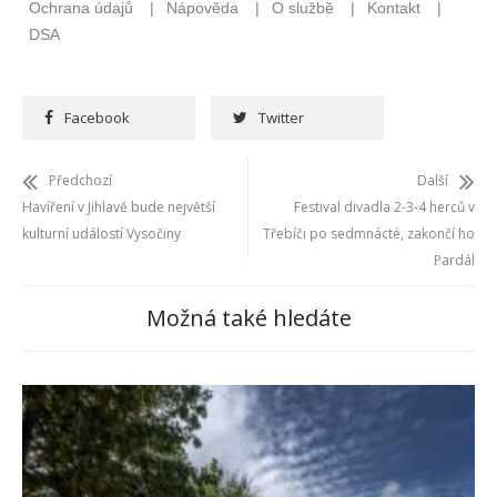
Facebook
Twitter
Předchozí
Další
Havíření v Jihlavě bude největší
Festival divadla 2-3-4 herců v
kulturní událostí Vysočiny
Třebíči po sedmnácté, zakončí ho
Pardál
Možná také hledáte