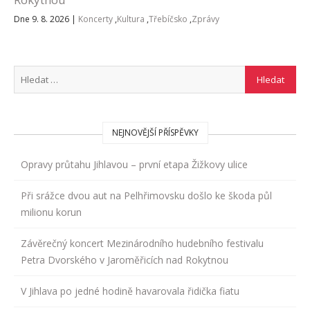
Dne 9. 8. 2026
|
Koncerty
,
Kultura
,
Třebíčsko
,
Zprávy
NEJNOVĚJŠÍ PŘÍSPĚVKY
Opravy průtahu Jihlavou – první etapa Žižkovy ulice
Při srážce dvou aut na Pelhřimovsku došlo ke škoda půl
milionu korun
Závěrečný koncert Mezinárodního hudebního festivalu
Petra Dvorského v Jaroměřicích nad Rokytnou
V Jihlava po jedné hodině havarovala řidička fiatu