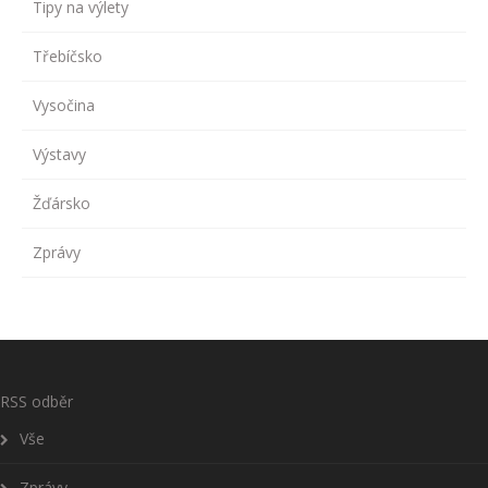
Tipy na výlety
Třebíčsko
Vysočina
Výstavy
Žďársko
Zprávy
RSS odběr
Vše
Zprávy