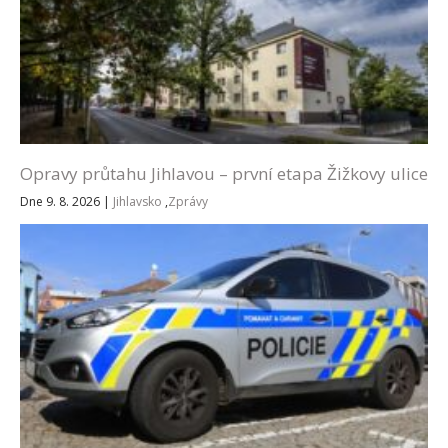
Opravy průtahu Jihlavou – první etapa Žižkovy ulice
Dne 9. 8. 2026
|
Jihlavsko
,
Zprávy