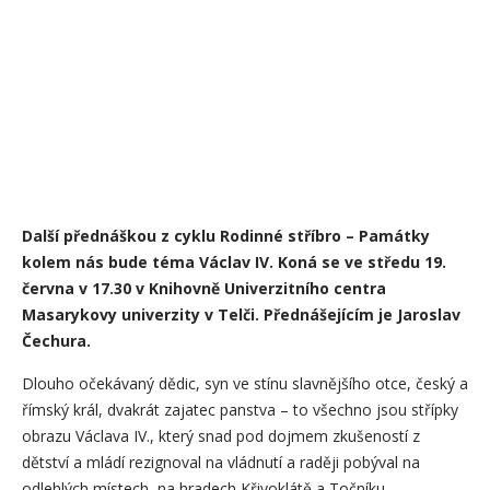
Další přednáškou z cyklu Rodinné stříbro – Památky
kolem nás bude téma Václav IV. Koná se ve středu 19.
června v 17.30 v Knihovně Univerzitního centra
Masarykovy univerzity v Telči. Přednášejícím je Jaroslav
Čechura.
Dlouho očekávaný dědic, syn ve stínu slavnějšího otce, český a
římský král, dvakrát zajatec panstva – to všechno jsou střípky
obrazu Václava IV., který snad pod dojmem zkušeností z
dětství a mládí rezignoval na vládnutí a raději pobýval na
odlehlých místech, na hradech Křivoklátě a Točníku.