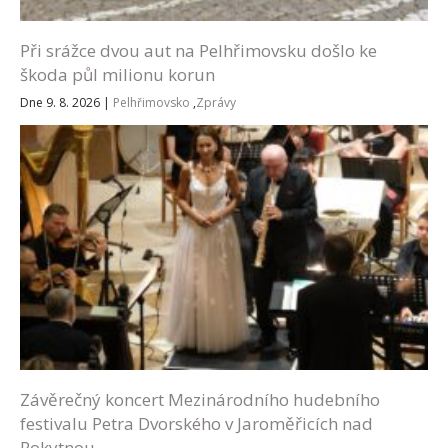
Při srážce dvou aut na Pelhřimovsku došlo ke
škoda půl milionu korun
Dne 9. 8. 2026
|
Pelhřimovsko
,
Zprávy
Závěrečný koncert Mezinárodního hudebního
festivalu Petra Dvorského v Jaroměřicích nad
Rokytnou