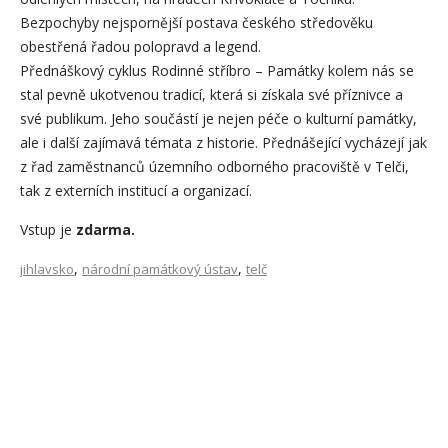
Bezpochyby nejspornější postava českého středověku
obestřená řadou polopravd a legend.
Přednáškový cyklus Rodinné stříbro – Památky kolem nás se
stal pevně ukotvenou tradicí, která si získala své příznivce a
své publikum. Jeho součástí je nejen péče o kulturní památky,
ale i další zajímavá témata z historie. Přednášející vycházejí jak
z řad zaměstnanců územního odborného pracoviště v Telči,
tak z externích institucí a organizací.
Vstup je
zdarma.
,
,
jihlavsko
národní památkový ústav
telč