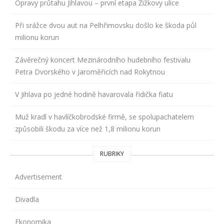
Opravy průtahu Jihlavou – první etapa Žižkovy ulice
Při srážce dvou aut na Pelhřimovsku došlo ke škoda půl
milionu korun
Závěrečný koncert Mezinárodního hudebního festivalu
Petra Dvorského v Jaroměřicích nad Rokytnou
V Jihlava po jedné hodině havarovala řidička fiatu
Muž kradl v havlíčkobrodské firmě, se spolupachatelem
způsobili škodu za více než 1,8 milionu korun
RUBRIKY
Advertisement
Divadla
Ekonomika