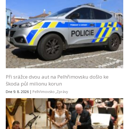
Při srážce dvou aut na Pelhřimovsku došlo ke
škoda půl milionu korun
Dne 9. 8. 2026
|
Pelhřimovsko
,
Zprávy