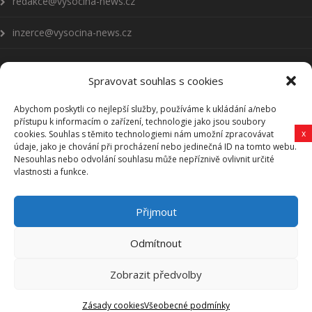
redakce@vysocina-news.cz
inzerce@vysocina-news.cz
Spravovat souhlas s cookies
Abychom poskytli co nejlepší služby, používáme k ukládání a/nebo
Přihlásit se k odběru novinek
přístupu k informacím o zařízení, technologie jako jsou soubory
x
cookies. Souhlas s těmito technologiemi nám umožní zpracovávat
Všeobecné podmínky
údaje, jako je chování při procházení nebo jedinečná ID na tomto webu.
Nesouhlas nebo odvolání souhlasu může nepříznivě ovlivnit určité
vlastnosti a funkce.
Vysočina-news.cz
Přijmout
Zpravodajství z Vysočiny
Odmítnout
Zobrazit předvolby
Vysočina-news.cz, Copyright © 2006-2025 Revy HB, s. r. o.
Zásady cookies
Všeobecné podmínky