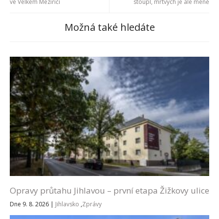
ve Velkém Meziříčí
stoupl, mrtvých je ale méně
Možná také hledáte
Opravy průtahu Jihlavou – první etapa Žižkovy ulice
Dne 9. 8. 2026
|
Jihlavsko
,
Zprávy