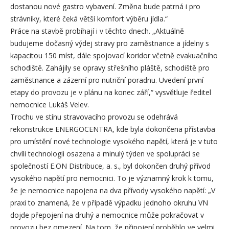
dostanou nové gastro vybavení. Změna bude patrná i pro
strávníky, které čeká větší komfort výběru jídla.“
Práce na stavbě probíhají i v těchto dnech. „Aktuálně
budujeme dočasný výdej stravy pro zaměstnance a jídelny s
kapacitou 150 míst, dále spojovací koridor včetně evakuačního
schodiště. Zahájily se opravy střešního pláště, schodiště pro
zaměstnance a zázemí pro nutriční poradnu. Uvedení první
etapy do provozu je v plánu na konec září,“ vysvětluje ředitel
nemocnice Lukáš Velev.
Trochu ve stínu stravovacího provozu se odehrává
rekonstrukce ENERGOCENTRA, kde byla dokončena přístavba
pro umístění nové technologie vysokého napětí, která je v tuto
chvíli technologii osazena a minulý týden ve spolupráci se
společností E.ON Distribuce, a. s., byl dokončen druhý přívod
vysokého napětí pro nemocnici. To je významný krok k tomu,
že je nemocnice napojena na dva přívody vysokého napětí: „V
praxi to znamená, že v případě výpadku jednoho okruhu VN
dojde přepojení na druhý a nemocnice může pokračovat v
provozu bez omezení. Na tom, že připojení proběhlo ve velmi