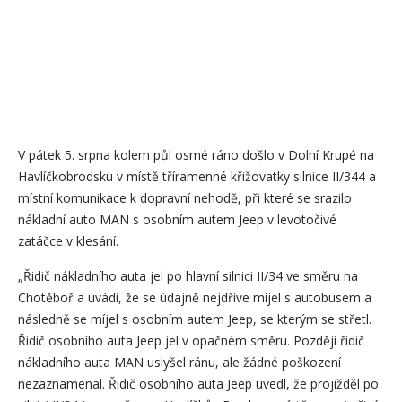
V pátek 5. srpna kolem půl osmé ráno došlo v Dolní Krupé na
Havlíčkobrodsku v místě tříramenné křižovatky silnice II/344 a
místní komunikace k dopravní nehodě, při které se srazilo
nákladní auto MAN s osobním autem Jeep v levotočivé
zatáčce v klesání.
„Řidič nákladního auta jel po hlavní silnici II/34 ve směru na
Chotěboř a uvádí, že se údajně nejdříve míjel s autobusem a
následně se míjel s osobním autem Jeep, se kterým se střetl.
Řidič osobního auta Jeep jel v opačném směru. Později řidič
nákladního auta MAN uslyšel ránu, ale žádné poškození
nezaznamenal. Řidič osobního auta Jeep uvedl, že projížděl po