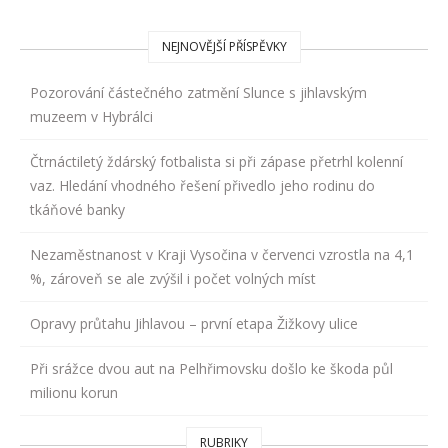
NEJNOVĚJŠÍ PŘÍSPĚVKY
Pozorování částečného zatmění Slunce s jihlavským
muzeem v Hybrálci
Čtrnáctiletý ždárský fotbalista si při zápase přetrhl kolenní
vaz. Hledání vhodného řešení přivedlo jeho rodinu do
tkáňové banky
Nezaměstnanost v Kraji Vysočina v červenci vzrostla na 4,1
%, zároveň se ale zvýšil i počet volných míst
Opravy průtahu Jihlavou – první etapa Žižkovy ulice
Při srážce dvou aut na Pelhřimovsku došlo ke škoda půl
milionu korun
RUBRIKY