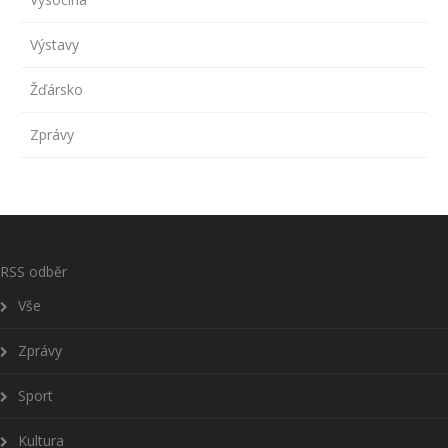
Výstavy
Žďársko
Zprávy
RSS odběr
Vše
Zprávy
Sport
Kultura