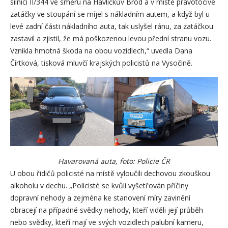
silnici II/344 ve směru na Havlíčkův Brod a v místě pravotočivé
zatáčky ve stoupání se míjel s nákladním autem, a když byl u
levé zadní části nákladního auta, tak uslyšel ránu, za zatáčkou
zastavil a zjistil, že má poškozenou levou přední stranu vozu.
Vznikla hmotná škoda na obou vozidlech,“ uvedla Dana
Čírtková, tisková mluvčí krajských policistů na Vysočině.
Havarovaná auta, foto: Policie ČR
U obou řidičů policisté na místě vyloučili dechovou zkouškou
alkoholu v dechu. „Policisté se kvůli vyšetřován příčiny
dopravní nehody a zejména ke stanovení míry zavinění
obracejí na případné svědky nehody, kteří viděli její průběh
nebo svědky, kteří mají ve svých vozidlech palubní kameru,