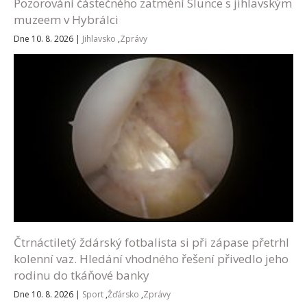
Pozorování částečného zatmění Slunce s jihlavským
muzeem v Hybrálci
Dne 10. 8. 2026
|
Jihlavsko
,
Zprávy
Čtrnáctiletý ždárský fotbalista si při zápase přetrhl
kolenní vaz. Hledání vhodného řešení přivedlo jeho
rodinu do tkáňové banky
Dne 10. 8. 2026
|
Sport
,
Žďársko
,
Zprávy