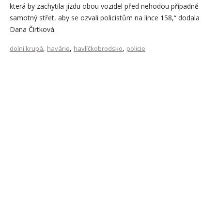
která by zachytila jízdu obou vozidel před nehodou případně
samotný střet, aby se ozvali policistům na lince 158,“ dodala
Dana Čírtková.
,
,
,
dolní krupá
havárie
havlíčkobrodsko
policie