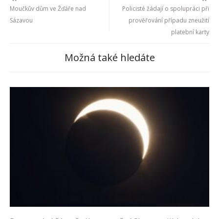
Moučkův dům ve Žďáře nad
Policisté žádají o spolupráci při
Sázavou
prověřování případu zneužití
platební karty
Možná také hledáte