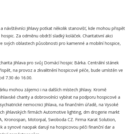
 návštěvníci Jihlavy potkat několik stanovišť, kde mohou přispět
 hospic. Za odměnu obdrží sladký koláček. Charitativní akci
ve svých oblastech působnosti pro kamenné a mobilní hospice,
 charita Jihlava pro svůj Domácí hospic Bárka. Centrální stánek
řispět, na provoz a zkvalitnění hospicové péče, bude umístěn ve
od 7.30 do 16.00.
rku mohou zájemci i na dalších místech Jihlavy. Kromě
hlavské charity a dobrovolníci vybírat na podporu hospicové a
 Psychiatrické nemocnici Jihlava, na finančním úřadě, na Vysoké
ých jihlavských firmách Automotive lighting, dm drogerie markt
ESLA, Kronospan, Motorpal, Swoboda CZ. Firma Karat Solution,
 a synové naopak darují na hospicovou péči finanční dar a