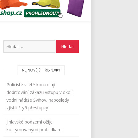
NEJNOVĚJŠÍ PŘÍSPĚVKY
Policisté v létě kontrolují
dodržování zákazu vstupu v okolí
vodní nádrže Švihov, naposledy
zjistili čtyři přestupky
Jihlavské podzemí ožije
kostýmovanými prohlídkami