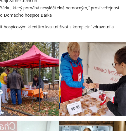
zdají zaměstnancům.
c Bárku, který pomáhá nevyléčitelně nemocným,“ prosí veřejnost
ého Domácího hospice Bárka.
ít hospicovým klientům kvalitní život s kompletní zdravotní a