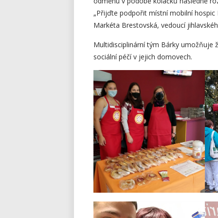
odměnu v podobě koláčků následně ro
„Přijďte podpořit místní mobilní hospi
Markéta Brestovská, vedoucí jihlavsk
Multidisciplinární tým Bárky umožňuje ž
sociální péčí v jejich domovech.