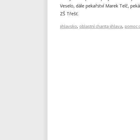
Veselo, dále pekařství Marek Telč, peká
ZŠ Třešť.
,
,
jihlavsko
oblastní charita jihlava
pomoc 