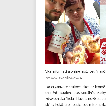
Více informací a online možnost finan
www.kolacprohospic.cz
.
Do organizace sbírkové akce se kromě z
tradičně i studenti SOŠ Sociální u Matky
zdravotnická škola Jihlava a nově studen
sbírky Koláč pro hospic jsou místní pek