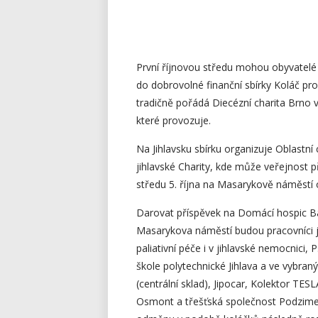
První říjnovou středu mohou obyvatelé a
do dobrovolné finanční sbírky Koláč pro
tradičně pořádá Diecézní charita Brno 
které provozuje.
Na Jihlavsku sbírku organizuje Oblastní
jihlavské Charity, kde může veřejnost p
středu 5. října na Masarykově náměstí 
Darovat příspěvek na Domácí hospic Bá
Masarykova náměstí budou pracovníci ji
paliativní péče i v jihlavské nemocnici,
škole polytechnické Jihlava a ve vybran
(centrální sklad), Jipocar, Kolektor T
Osmont a třešťská společnost Podzimek