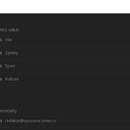
RSS odběr
Vše
Zprávy
Sport
Kultura
Kontakty
redakce@vysocina-news.cz