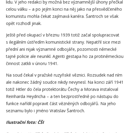
lidu. V jeho redakci by možná bez významnější úhony přečkal
celou válku – a po jejím konci na něj jako na přesvědčeného
komunistu mohla čekat zajímavá kariéra. Šantroch se však
opět rozhodl jinak.
Ještě před okupací v březnu 1939 totiž začal spolupracovat
s ilegálním ústředím komunistické strany. Nepatřil sice mezi
přední ani nijak významné odbojáře, pozornosti německé
tajné policie ale neunikl. Agenti gestapa ho za protiněmeckou
činnost zatkli v únoru 1941.
Na soud čekal v pražské ruzyňské věznici. Rozsudek nad ním
ale nakonec žádný soudce nikdy nevynesl. Na konci září 1941
totiž Hitler do čela protektorátu Čechy a Morava instaloval
Reinharda Heydricha – a ten bezprostředně po nástupu do
funkce nařídil popravit část vězněných odbojářů. Na jeho
seznamu bylo i jméno Vratislav Šantroch.
Ilustrační foto: ČŠI