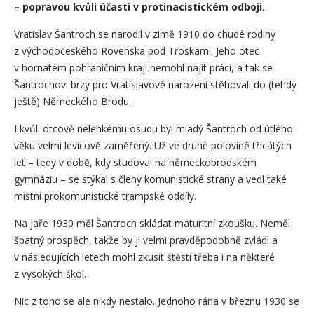
– popravou kvůli účasti v protinacistickém odboji.
Vratislav Šantroch se narodil v zimě 1910 do chudé rodiny
z východočeského Rovenska pod Troskami. Jeho otec
v hornatém pohraničním kraji nemohl najít práci, a tak se
Šantrochovi brzy pro Vratislavově narození stěhovali do (tehdy
ještě) Německého Brodu.
I kvůli otcově nelehkému osudu byl mladý Šantroch od útlého
věku velmi levicově zaměřený. Už ve druhé polovině třicátých
let – tedy v době, kdy studoval na německobrodském
gymnáziu – se stýkal s členy komunistické strany a vedl také
místní prokomunistické trampské oddíly.
Na jaře 1930 měl Šantroch skládat maturitní zkoušku. Neměl
špatný prospěch, takže by ji velmi pravděpodobně zvládl a
v následujících letech mohl zkusit štěstí třeba i na některé
z vysokých škol.
Nic z toho se ale nikdy nestalo. Jednoho rána v březnu 1930 se