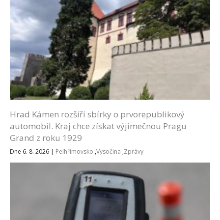
Hrad Kámen rozšíří sbírky o prvorepublikový
automobil. Kraj chce získat výjimečnou Pragu
Grand z roku 1929
Dne 6. 8. 2026
|
Pelhřimovsko
,
Vysočina
,
Zprávy