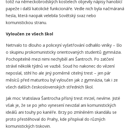
totiž na německobrodských kostelech objevily nápisy hanobící
papeže i další katolické funkcionáře. Vedle nich byla načmáraná
hesla, která naopak velebila Sovětský svaz nebo
komunistickou stranu.
Vyloučen ze všech škol
Netrvalo to dlouho a policejní vyšetřování odhalilo viníky – šlo
o skupinu prokomunisticky orientovaných studentů gymnázia.
Pochopitelně mezi nimi nechyběl ani Šantroch. Po zatčení
strávil několik týdnů ve vazbě. Soud ho nakonec do vězení
neposlal, stihl ho ale jiný poměrně citelný trest – jen pár
měsíců před maturitou byl vyloučen jak z gymnázia, tak i ze
všech dalších československých středních škol.
Jak moc Vratislava Šantrocha přísný trest mrzel, nevíme. Jisté
však je, že se po jeho vynesení nevzdal ani komunistických
ideálů ani touhy po kariéře. Brzy po zmíněném skandálu se
proto přestěhoval do Prahy, kde přispíval do různých
komunistických tiskovin.