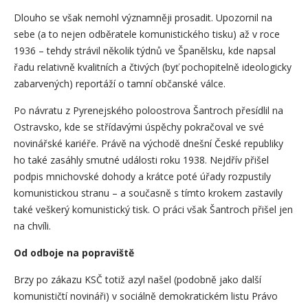
Dlouho se však nemohl významněji prosadit. Upozornil na
sebe (a to nejen odběratele komunistického tisku) až v roce
1936 – tehdy strávil několik týdnů ve Španělsku, kde napsal
řadu relativně kvalitních a čtivých (byť pochopitelně ideologicky
zabarvených) reportáží o tamní občanské válce.
Po návratu z Pyrenejského poloostrova Šantroch přesídlil na
Ostravsko, kde se střídavými úspěchy pokračoval ve své
novinářské kariéře. Právě na východě dnešní České republiky
ho také zasáhly smutné události roku 1938. Nejdřív přišel
podpis mnichovské dohody a krátce poté úřady rozpustily
komunistickou stranu – a současně s tímto krokem zastavily
také veškerý komunistický tisk. O práci však Šantroch přišel jen
na chvíli.
Od odboje na popraviště
Brzy po zákazu KSČ totiž azyl našel (podobně jako další
komunističtí novináři) v sociálně demokratickém listu Právo