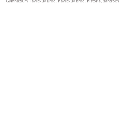
,
,
,
Gymnázium Havlíčkův Brod
havlíčkův brod
historie
šantroch