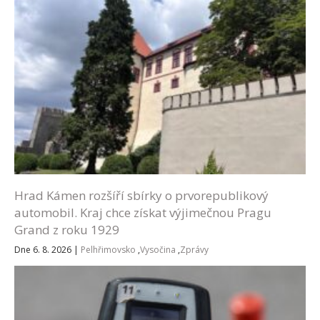
Hrad Kámen rozšíří sbírky o prvorepublikový
automobil. Kraj chce získat výjimečnou Pragu
Grand z roku 1929
Dne 6. 8. 2026
|
Pelhřimovsko
,
Vysočina
,
Zprávy