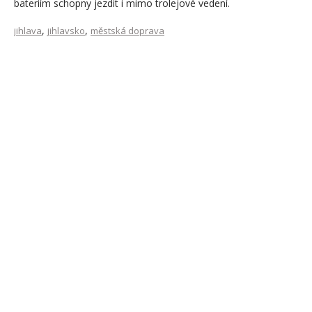
bateriím schopny jezdit i mimo trolejové vedení.
,
,
jihlava
jihlavsko
městská doprava