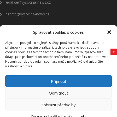
redakce@vysocina-news.cz
inzerce@vysocina-news.cz
Spravovat souhlas s cookies
Abychom poskytli co nejlepší služby, používáme k ukládání a/nebo
Přihlásit se k odběru novinek
přístupu k informacím o zařízení, technologie jako jsou soubory
x
cookies. Souhlas s těmito technologiemi nám umožní zpracovávat
Všeobecné podmínky
údaje, jako je chování při procházení nebo jedinečná ID na tomto webu.
Nesouhlas nebo odvolání souhlasu může nepříznivě ovlivnit určité
vlastnosti a funkce.
Vysočina-news.cz
Přijmout
Zpravodajství z Vysočiny
Odmítnout
Zobrazit předvolby
Vysočina-news.cz, Copyright © 2006-2025 Revy HB, s. r. o.
Zásady cookies
Všeobecné podmínky