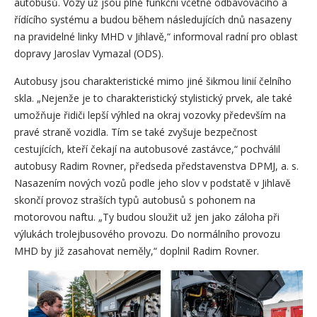
autobusů. Vozy už jsou plně funkční včetně odbavovacího a
řídícího systému a budou během následujících dnů nasazeny
na pravidelné linky MHD v Jihlavě,“ informoval radní pro oblast
dopravy Jaroslav Vymazal (ODS).
Autobusy jsou charakteristické mimo jiné šikmou linií čelního
skla. „Nejenže je to charakteristický stylistický prvek, ale také
umožňuje řidiči lepší výhled na okraj vozovky především na
pravé straně vozidla. Tím se také zvyšuje bezpečnost
cestujících, kteří čekají na autobusové zastávce,“ pochválil
autobusy Radim Rovner, předseda představenstva DPMJ, a. s.
Nasazením nových vozů podle jeho slov v podstatě v Jihlavě
skončí provoz straších typů autobusů s pohonem na
motorovou naftu. „Ty budou sloužit už jen jako záloha při
výlukách trolejbusového provozu. Do normálního provozu
MHD by již zasahovat neměly,“ doplnil Radim Rovner.