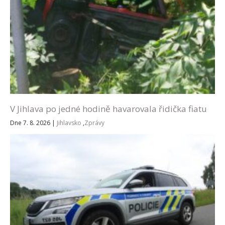
V Jihlava po jedné hodině havarovala řidička fiatu
Dne 7. 8. 2026
|
Jihlavsko
,
Zprávy