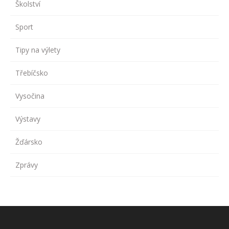
Školství
Sport
Tipy na výlety
Třebíčsko
Vysočina
Výstavy
Žďársko
Zprávy