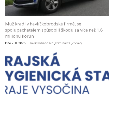
Muž kradl v havlíčkobrodské firmě, se
spolupachatelem způsobili škodu za více než 1,8
milionu korun
Dne 7. 8. 2026
|
Havlíčkobrodsko
,
Kriminalita
,
Zprávy