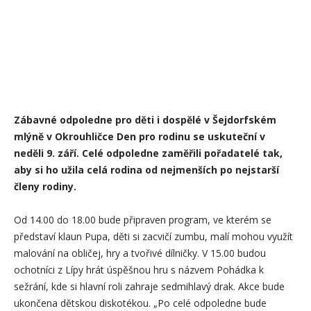
Zábavné odpoledne pro děti i dospělé v Šejdorfském
mlýně v Okrouhličce Den pro rodinu se uskuteční v
neděli 9. září. Celé odpoledne zaměřili pořadatelé tak,
aby si ho užila celá rodina od nejmenších po nejstarší
členy rodiny.
Od 14.00 do 18.00 bude připraven program, ve kterém se
představí klaun Pupa, děti si zacvičí zumbu, malí mohou využít
malování na obličej, hry a tvořivé dílničky. V 15.00 budou
ochotníci z Lípy hrát úspěšnou hru s názvem Pohádka k
sežrání, kde si hlavní roli zahraje sedmihlavý drak. Akce bude
ukončena dětskou diskotékou. „Po celé odpoledne bude