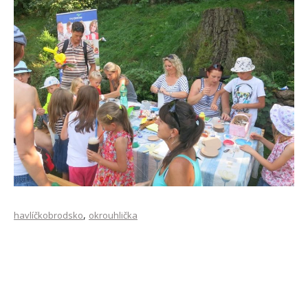
Malování
,
havlíčkobrodsko
okrouhlička
Tvořivá dílnička