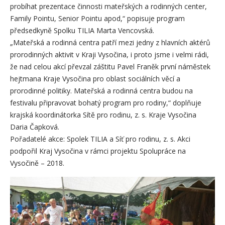
probíhat prezentace činnosti mateřských a rodinných center,
Family Pointu, Senior Pointu apod,“ popisuje program
předsedkyně Spolku TILIA Marta Vencovská.
„Mateřská a rodinná centra patří mezi jedny z hlavních aktérů
prorodinných aktivit v Kraji Vysočina, i proto jsme i velmi rádi,
že nad celou akcí převzal záštitu Pavel Franěk první náměstek
hejtmana Kraje Vysočina pro oblast sociálních věcí a
prorodinné politiky. Mateřská a rodinná centra budou na
festivalu připravovat bohatý program pro rodiny,“ doplňuje
krajská koordinátorka Sítě pro rodinu, z. s. Kraje Vysočina
Daria Čapková.
Pořadatelé akce: Spolek TILIA a Síť pro rodinu, z. s. Akci
podpořil Kraj Vysočina v rámci projektu Spolupráce na
Vysočině – 2018.