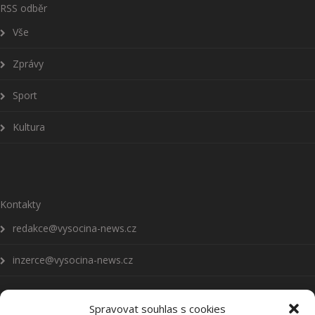
RSS odběr
Vše
Zprávy
Sport
Kultura
Kontakty
redakce@vysocina-news.cz
inzerce@vysocina-news.cz
Spravovat souhlas s cookies