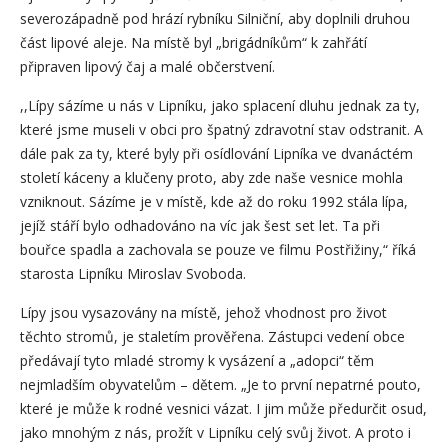
severozápadně pod hrází rybníku Silniční, aby doplnili druhou
část lipové aleje. Na místě byl „brigádníkům“ k zahřátí
připraven lipový čaj a malé občerstvení.
,,Lípy sázíme u nás v Lipníku, jako splacení dluhu jednak za ty,
které jsme museli v obci pro špatný zdravotní stav odstranit. A
dále pak za ty, které byly při osídlování Lipníka ve dvanáctém
století káceny a klučeny proto, aby zde naše vesnice mohla
vzniknout. Sázíme je v místě, kde až do roku 1992 stála lípa,
jejíž stáří bylo odhadováno na víc jak šest set let. Ta při
bouřce spadla a zachovala se pouze ve filmu Postřižiny,“ říká
starosta Lipníku Miroslav Svoboda.
Lípy jsou vysazovány na místě, jehož vhodnost pro život
těchto stromů, je staletím prověřena. Zástupci vedení obce
předávají tyto mladé stromy k vysázení a „adopci“ těm
nejmladším obyvatelům – dětem. „Je to první nepatrné pouto,
které je může k rodné vesnici vázat. I jim může předurčit osud,
jako mnohým z nás, prožít v Lipníku celý svůj život. A proto i