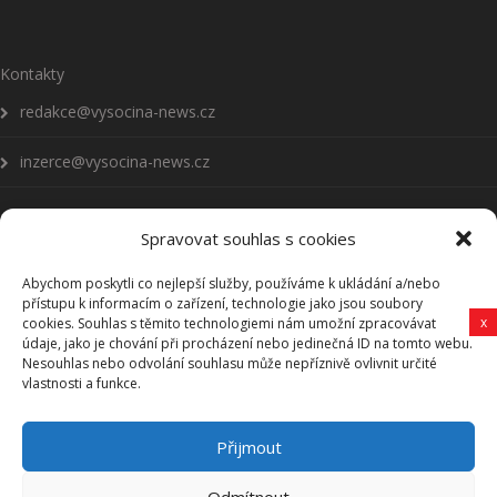
Kontakty
redakce@vysocina-news.cz
inzerce@vysocina-news.cz
Spravovat souhlas s cookies
Abychom poskytli co nejlepší služby, používáme k ukládání a/nebo
Přihlásit se k odběru novinek
přístupu k informacím o zařízení, technologie jako jsou soubory
x
cookies. Souhlas s těmito technologiemi nám umožní zpracovávat
Všeobecné podmínky
údaje, jako je chování při procházení nebo jedinečná ID na tomto webu.
Nesouhlas nebo odvolání souhlasu může nepříznivě ovlivnit určité
vlastnosti a funkce.
Vysočina-news.cz
Přijmout
Zpravodajství z Vysočiny
Odmítnout