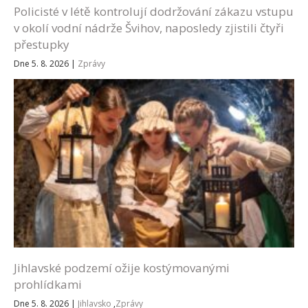
Policisté v létě kontrolují dodržování zákazu vstupu
v okolí vodní nádrže Švihov, naposledy zjistili čtyři
přestupky
Dne 5. 8. 2026
|
Zprávy
Jihlavské podzemí ožije kostýmovanými
prohlídkami
Dne 5. 8. 2026
|
Jihlavsko
,
Zprávy