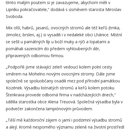
tímto malým poutem si je zavazujeme, abychom měli v
Lipníku pokračovatele,“ dodává s úsměvem starosta Miroslav
Svoboda.
Mix olší, habrů, jasanů, ovocných stromů ale též keřů (trnka,
zimolez, brslen, aj.) si vysadili i v nedaleké obci Lhánice. Místní
se sešli u památných líp u boží muky a rýči a lopatami a
pomáhali sazenicím do předem vyhloubených děr,
připravených odbornou firmou.
„Podpořili jsme stávající zeleň vedoucí kolem polní cesty
směrem na Mohelno novými ovocnými stromy. Dále jsme
společně se spoluobčany osadili mez pod přírodní památkou
Kozének. Výsadbu listnatých stromů a keřů kolem potoku
Štenkrava provede odborná firma v nadcházejících dnech,“
sdělila starostka obce Alena Treuová. Společná výsadba byla v
podvečer zakončena lampiónovým průvodem.
„Těší mě každoroční zájem o jarní i podzimní výsadbu stromů
a alejí. Kromě nesporného významu zeleně na životní prostředí