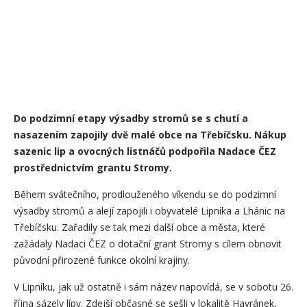
Do podzimní etapy výsadby stromů se s chutí a
nasazením zapojily dvě malé obce na Třebíčsku. Nákup
sazenic lip a ovocných listnáčů podpořila Nadace ČEZ
prostřednictvím grantu Stromy.
Během svátečního, prodlouženého víkendu se do podzimní
výsadby stromů a alejí zapojili i obyvatelé Lipníka a Lhánic na
Třebíčsku. Zařadily se tak mezi další obce a města, které
zažádaly Nadaci ČEZ o dotační grant Stromy s cílem obnovit
původní přirozené funkce okolní krajiny.
V Lipníku, jak už ostatně i sám název napovídá, se v sobotu 26.
října sázely lípy. Zdejší občasné se sešli v lokalitě Havránek,