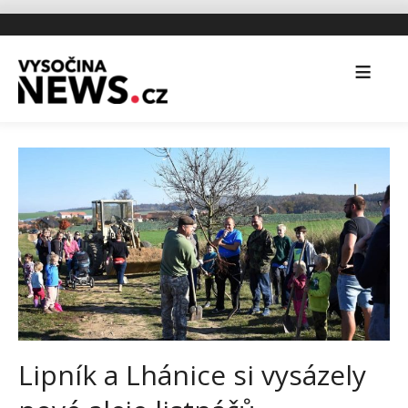
Lipník a Lhánice si vysázely