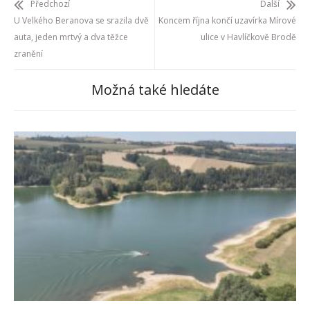
Předchozí
Další
U Velkého Beranova se srazila dvě
Koncem října končí uzavírka Mírové
auta, jeden mrtvý a dva těžce
ulice v Havlíčkově Brodě
zranění
Možná také hledáte