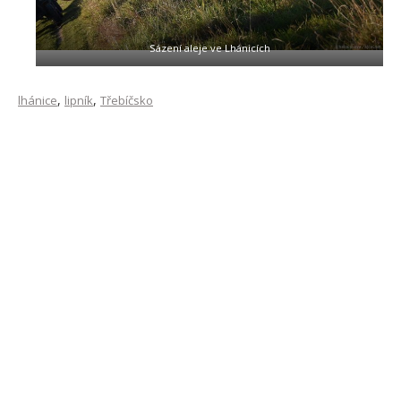
Sázení aleje ve Lhánicích
,
,
lhánice
lipník
Třebíčsko