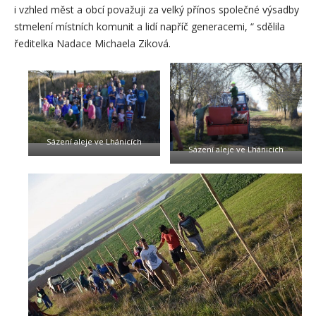
i vzhled měst a obcí považuji za velký přínos společné výsadby
stmelení místních komunit a lidí napříč generacemi, “ sdělila
ředitelka Nadace Michaela Ziková.
Sázení aleje ve Lhánicích
Sázení aleje ve Lhánicích