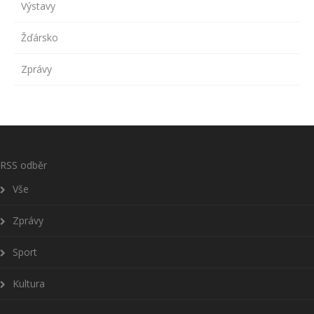
Výstavy
Žďársko
Zprávy
RSS odběr
Vše
Zprávy
Sport
Kultura