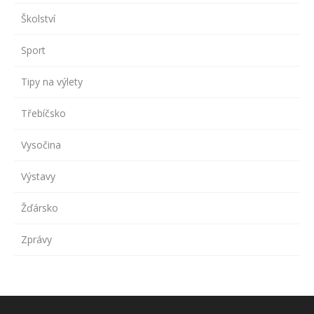
Školství
Sport
Tipy na výlety
Třebíčsko
Vysočina
Výstavy
Žďársko
Zprávy