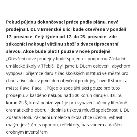
Pokud půjdou dokončovací práce podle plánu, nová
prodejna LIDL v Brněnské ulici bude otevřena v pondělí
17. prosince. Celý týden od 17. do 23. prosince zde
zákazníci nakoupí většinu zboží s dvacetiprocentní
slevou. Akce bude platit pouze v nové prodejně.
„Otevření nové prodejny bude spojeno s podporou Základní
umělecké školy v Třebíči. Byli jsme LIDLem osloveni, abychom
vytipovali příjemce daru z řad školských institucí ve městě pro
charitativní akci v první den otevření prodejny,“ uvedl starosta
města Pavel Pacal. „Půjde o speciální akci pouze pro tuto
prodejnu. Z každého nákupu nad 300 korun daruje LIDL 50
korun ZUŠ, která peníze využije pro vybavení učebny literárně
dramatického oboru,“ doplnila tisková mluvčí společnosti LIDL
Zuzana Holá. Základní umělecká škola chce učebnu vybavit
malým jevištěm s oponou, reflektory, paravánem a dalším
drobným inventářem.