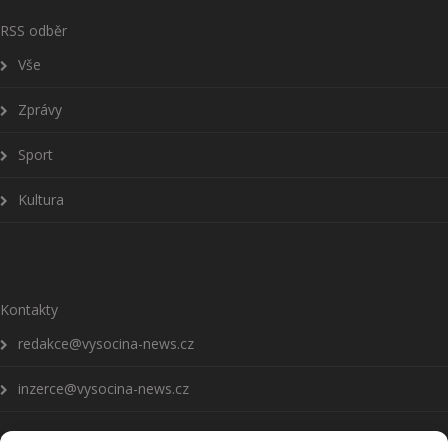
RSS odběr
Vše
Zprávy
Sport
Kultura
Kontakty
redakce@vysocina-news.cz
inzerce@vysocina-news.cz