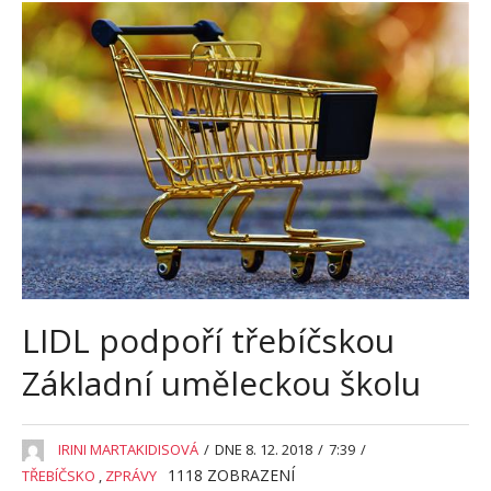
LIDL podpoří třebíčskou
Základní uměleckou školu
IRINI MARTAKIDISOVÁ
/
DNE 8. 12. 2018
/
7:39
/
1118
ZOBRAZENÍ
TŘEBÍČSKO
,
ZPRÁVY