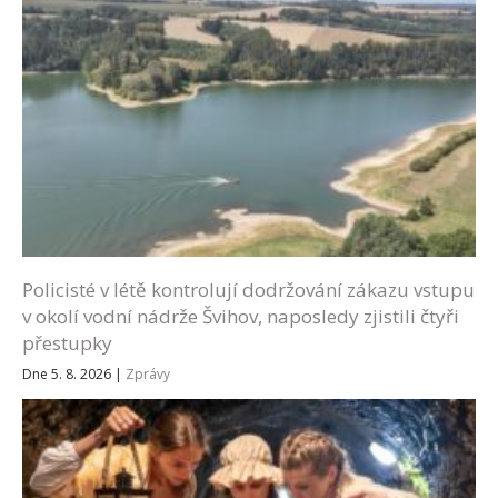
Policisté v létě kontrolují dodržování zákazu vstupu
v okolí vodní nádrže Švihov, naposledy zjistili čtyři
přestupky
Dne 5. 8. 2026
|
Zprávy