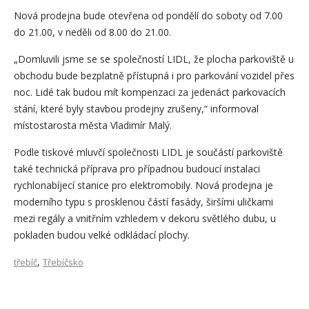
Nová prodejna bude otevřena od pondělí do soboty od 7.00
do 21.00, v neděli od 8.00 do 21.00.
„Domluvili jsme se se společností LIDL, že plocha parkoviště u
obchodu bude bezplatně přístupná i pro parkování vozidel přes
noc. Lidé tak budou mít kompenzaci za jedenáct parkovacích
stání, které byly stavbou prodejny zrušeny,“ informoval
místostarosta města Vladimír Malý.
Podle tiskové mluvčí společnosti LIDL je součástí parkoviště
také technická příprava pro případnou budoucí instalaci
rychlonabíjecí stanice pro elektromobily. Nová prodejna je
moderního typu s prosklenou částí fasády, širšími uličkami
mezi regály a vnitřním vzhledem v dekoru světlého dubu, u
pokladen budou velké odkládací plochy.
,
třebíč
Třebíčsko