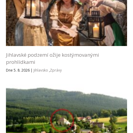
Jihlavské podzemí ožije kostýmovanými
prohlídkami
Dne 5. 8. 2026
|
Jihlavsko
,
Zprávy