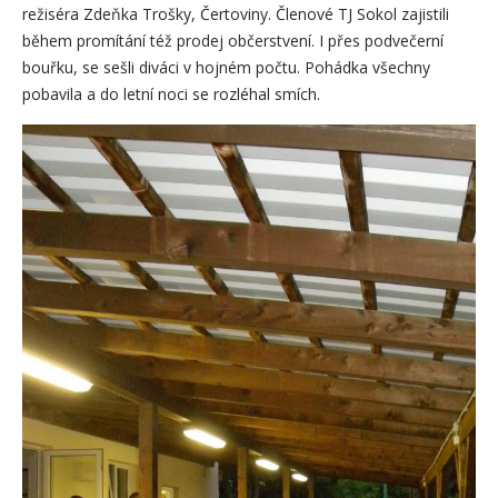
režiséra Zdeňka Trošky, Čertoviny. Členové TJ Sokol zajistili
během promítání též prodej občerstvení. I přes podvečerní
bouřku, se sešli diváci v hojném počtu. Pohádka všechny
pobavila a do letní noci se rozléhal smích.