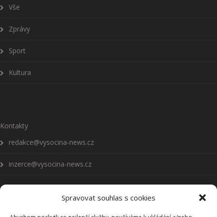
Vše
Zprávy
Sport
Kultura
Kontakty
redakce@vysocina-news.cz
inzerce@vysocina-news.cz
Spravovat souhlas s cookies