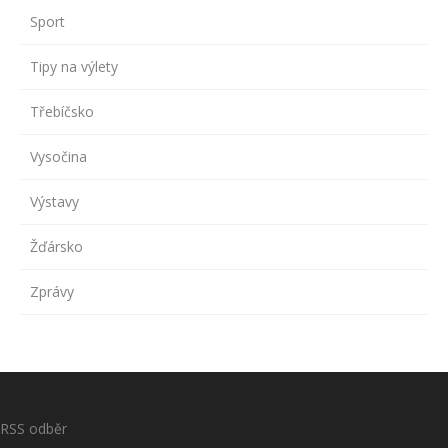
Sport
Tipy na výlety
Třebíčsko
Vysočina
Výstavy
Žďársko
Zprávy
RSS odběr