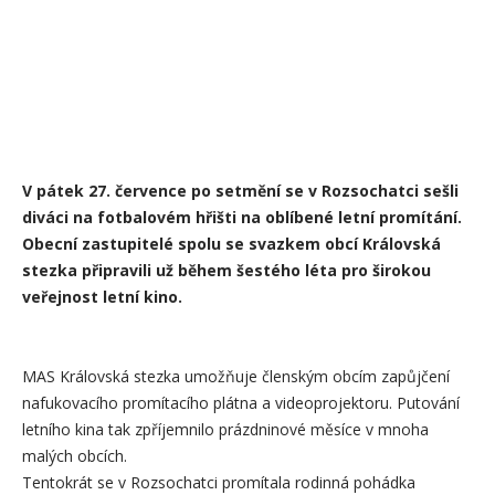
V pátek 27. července po setmění se v Rozsochatci sešli
diváci na fotbalovém hřišti na oblíbené letní promítání.
Obecní zastupitelé spolu se svazkem obcí Královská
stezka připravili už během šestého léta pro širokou
veřejnost letní kino.
MAS Královská stezka umožňuje členským obcím zapůjčení
nafukovacího promítacího plátna a videoprojektoru. Putování
letního kina tak zpříjemnilo prázdninové měsíce v mnoha
malých obcích.
Tentokrát se v Rozsochatci promítala rodinná pohádka