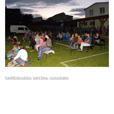
Letní kino v Rozsochatci
,
,
havlíčkobrodsko
Letní kino
rozsochatec
Letní kino v Rozsochatci