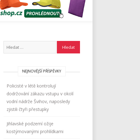
NEJNOVĚJŠÍ PŘÍSPĚVKY
Policisté v létě kontrolují
dodržování zákazu vstupu v okolí
vodní nádrže Švihov, naposledy
zjistili čtyři přestupky
Jihlavské podzemí ožije
kostýmovanými prohlídkami