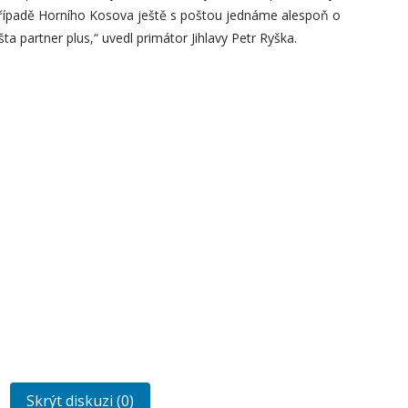
případě Horního Kosova ještě s poštou jednáme alespoň o
 partner plus,“ uvedl primátor Jihlavy Petr Ryška.
Skrýt diskuzi (0)