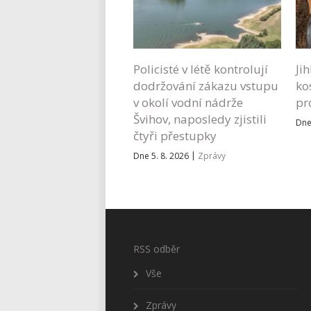
Policisté v létě kontrolují
Ji
dodržování zákazu vstupu
ko
v okolí vodní nádrže
pr
Švihov, naposledy zjistili
Dne
čtyři přestupky
|
Dne 5. 8. 2026
Zprávy
RSS odběr
Vše
Zprávy