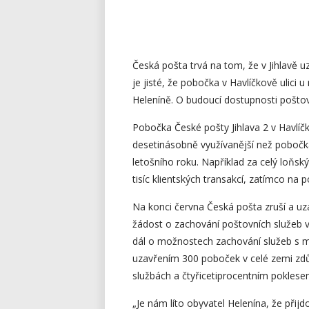
Česká pošta trvá na tom, že v Jihlavě u
je jisté, že pobočka v Havlíčkově ulic
Heleníně. O budoucí dostupnosti pošto
Pobočka České pošty Jihlava 2 v Havlíčk
desetinásobně využívanější než pobočka
letošního roku. Například za celý loňs
tisíc klientských transakcí, zatímco na poš
Na konci června Česká pošta zruší a u
žádost o zachování poštovních služeb v 
dál o možnostech zachování služeb s 
uzavřením 300 poboček v celé zemi zdů
službách a čtyřicetiprocentním poklese
„Je nám líto obyvatel Helenína, že přijd