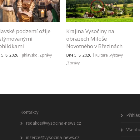
hlavské podzemí ožije
Krajina Vysočiny na
stýmovanými
obrazech Miloše
ohlídkami
Novotného v Březinách
|
|
 5. 8. 2026
Jihlavsko
,
Zprávy
Dne 5. 8. 2026
Kultura
,
Výstavy
,
Zprávy
Kontakty
Přihlá
redakce@vysocina-news.cz
Všeob
inzerce@vysocina-news.cz