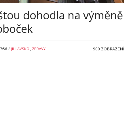
poštou dohodla na výměně
oboček
7:56
/
JIHLAVSKO
,
ZPRÁVY
900
ZOBRAZENÍ