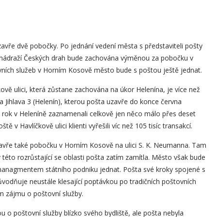
zavře dvě pobočky. Po jednání vedení města s představiteli pošty
i u nádraží Českých drah bude zachována výměnou za pobočku v
vních služeb v Horním Kosově město bude s poštou ještě jednat.
ově ulici, která zůstane zachována na úkor Helenína, je více než
 Jihlava 3 (Helenín), kterou pošta uzavře do konce června
ký rok v Heleníně zaznamenali celkově jen něco málo přes deset
tě v Havlíčkově ulici klienti vyřešili víc než 105 tisíc transakcí.
zavře také pobočku v Horním Kosově na ulici S. K. Neumanna. Tam
této rozrůstající se oblasti pošta zatím zamítla. Město však bude
managmentem státního podniku jednat. Pošta své kroky spojené s
vodňuje neustále klesající poptávkou po tradičních poštovních
m zájmu o poštovní služby.
ou o poštovní služby blízko svého bydliště, ale pošta nebyla