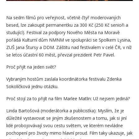
Na sedm filmů pro veřejnost, včetně čtyř moderovaných
besed, lze zakoupit permanentku za 300 Kč (250 Kč senioři a
studující). Festival za podpory Nového Města na Moravě
pořádá Kulturní dům NMNM ve spolupráci se Spolkem Lysina,
ZUŠ Jana Štursy a DDM. Záštitu nad festivalem v celé ČR, v níž
se letos účastní 60 měst, převzal prezident Petr Pavel.
Proč přijít na Jeden svět?
Vybraným hostům zaslala koordinátorka festivalu Zdenka
Sokolíčková jednu otázku.
Proč stojí za to přijít na film Marlee Matlin: Už nejsem jediná?
Linda Bartošová (moderátorka a publicistka): Myslím, že je
důležité vystavovat se jiným zkušenostem a tomu, jak si jiní
lidé probojovávají svou cestu světem, ve kterém nevládne
pochopení pro životy mimo hlavní proud. Film taky ukazuje, jak