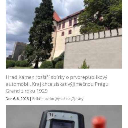
Hrad Kámen rozšíří sbírky o prvorepublikový
automobil. Kraj chce získat výjimečnou Pragu
Grand z roku 1929
Dne 6. 8. 2026
|
Pelhřimovsko
,
Vysočina
,
Zprávy