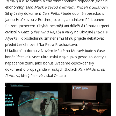
Péťou?
) a o sociálních a environmentálních dopadech globální
ekonomiky (
Elon Musk a závod o lithium, Příběh o Siljanovi
).
Silný český dokument
Co s Péťou?
bude doplněn besedou s
Janou Hruškovou z Portimo, o. p. s., a tatínkem Péti, panem
Petrem Jochecem. Chybět nesmějí ani důležitá témata utrpení
civilistů v Gaze (
Hlas Hind Rajab
) a války na Ukrajině (
Kuba a
Aljaška
). K poslednímu zmíněnému filmu přijede debatovat
přední česká novinářka Petra Procházková.
U Kulturního domu v Novém Městě na Moravě bude v čase
konání festivalu viset ukrajinská vlajka jako gesto solidarity s
napadenou zemí. Jako bonus uvedeme česko-dánský
dokument o propagandě v ruských školách
Pan Nikdo proti
Putinovi
, který čerstvě získal Oscara.