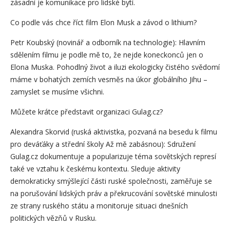
zásadní je komunikace pro lidské bytí.
Co podle vás chce říct film Elon Musk a závod o lithium?
Petr Koubský (novinář a odborník na technologie): Hlavním
sdělením filmu je podle mě to, že nejde koneckonců jen o
Elona Muska. Pohodlný život a iluzi ekologicky čistého svědomí
máme v bohatých zemích vesměs na úkor globálního Jihu –
zamyslet se musíme všichni.
Můžete krátce představit organizaci Gulag.cz?
Alexandra Skorvid (ruská aktivistka, pozvaná na besedu k filmu
pro deváťáky a střední školy Až mě zabásnou): Sdružení
Gulag.cz dokumentuje a popularizuje téma sovětských represí
také ve vztahu k českému kontextu. Sleduje aktivity
demokraticky smýšlející části ruské společnosti, zaměřuje se
na porušování lidských práv a překrucování sovětské minulosti
ze strany ruského státu a monitoruje situaci dnešních
politických vězňů v Rusku.