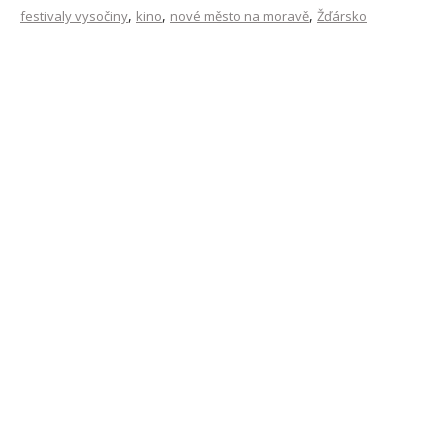
,
,
,
festivaly vysočiny
kino
nové město na moravě
Žďársko