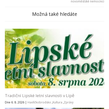
novoměstské nemocnici
Možná také hledáte
Tradiční Lipské letní slavnosti v Lípě
Dne 6. 8. 2026
|
Havlíčkobrodsko
,
Kultura
,
Zprávy