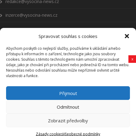
redakce@vysocina-news.cz
inzerce@vysocina-news.cz
Spravovat souhlas s cookies
Abychom poskytli co nejlepší služby, používáme k ukládání a/nebo
Přihlásit se k odběru novinek
přístupu k informacím o zařízení, technologie jako jsou soubory
x
cookies. Souhlas s těmito technologiemi nám umožní zpracovávat
Všeobecné podmínky
údaje, jako je chování při procházení nebo jedinečná ID na tomto webu.
Nesouhlas nebo odvolání souhlasu může nepříznivě ovlivnit určité
vlastnosti a funkce.
Vysočina-news.cz
Přijmout
Zpravodajství z Vysočiny
Odmítnout
Zobrazit předvolby
Vysočina-news.cz, Copyright © 2006-2025 Revy HB, s. r. o.
Zásady cookies
Všeobecné podmínky