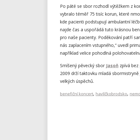
Po páté se sbor rozhodl výtěžkem z kon
vybralo téměř 75 tisíc korun, které nm
kde pacienti podstupují ambulantní léč
najde čas a uspořádá tuto krásnou ben
pro naše pacienty. Poděkování patří s
nás zaplacením vstupného,“ uvedl prim
například velice pohodlná polohovateln
Smíšený pěvecký sbor
Jasoň
zpívá bez 
2009 drží taktovku mladá sbormistryně
velkých úspěchů.
,
,
benefiční koncert
havlíčkobrodsko
nemoc