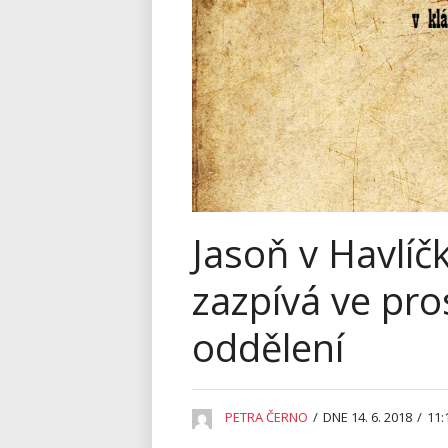
Jasoň v Havlí
zazpívá ve pr
oddělení
PETRA ČERNO
/
DNE 14. 6. 2018
/
11: