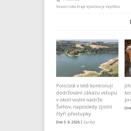
Vesnicí roku Kraje Vysočina je Vepříkov
Policisté v létě kontrolují
Ji
dodržování zákazu vstupu
ko
v okolí vodní nádrže
pr
Švihov, naposledy zjistili
Dne
čtyři přestupky
|
Dne 5. 8. 2026
Zprávy