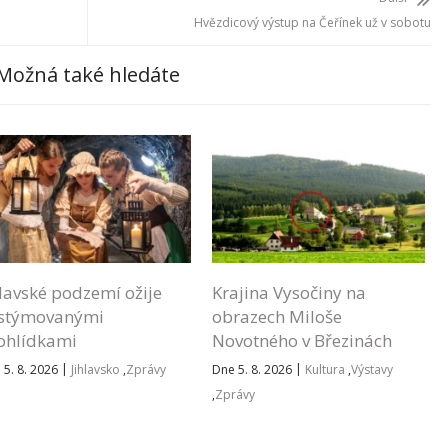
Hvězdicový výstup na Čeřínek už v sobotu
Možná také hledáte
hlavské podzemí ožije
Krajina Vysočiny na
stýmovanými
obrazech Miloše
ohlídkami
Novotného v Březinách
|
|
 5. 8. 2026
Jihlavsko
,
Zprávy
Dne 5. 8. 2026
Kultura
,
Výstavy
,
Zprávy