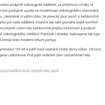
certu podpořit onkologické oddělení, za předchozí ročníky se
ocnice postupně využila na modernizaci onkologického stacionáře,
bu. „Nesmírně si vážím toho, že pěvecký sbor Jasoň si každoročně
efici pro naše oddělení. Finanční dar nám pomáhá zvýšit komfort
amozřejmě i všem kdo každoročně přijdou na koncert a podpoří
ář onkologického oddělení František Lehanka. Nakoupena tak byla
á křesla nebo moderní infuzní pumpa.
přerušení 159 let a patří mezi nejstarší české sbory vůbec. Od roce
 Jana Lstibůrková. Pod jejím vedením sbor zaznamenal řadu
,
nice havlíčkův brod
pěvecký sbor jasoň