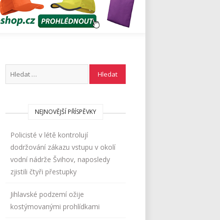
NEJNOVĚJŠÍ PŘÍSPĚVKY
Policisté v létě kontrolují
dodržování zákazu vstupu v okolí
vodní nádrže Švihov, naposledy
zjistili čtyři přestupky
Jihlavské podzemí ožije
kostýmovanými prohlídkami