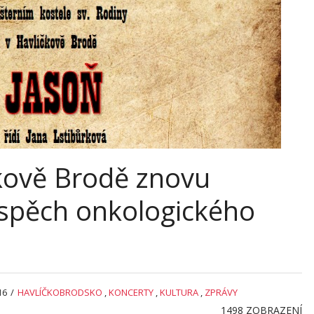
čkově Brodě znovu
ospěch onkologického
16
/
HAVLÍČKOBRODSKO
,
KONCERTY
,
KULTURA
,
ZPRÁVY
1498
ZOBRAZENÍ