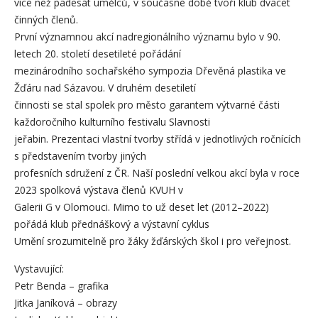
více než padesát umělců, v současné době tvoří klub dvacet
činných členů.
První významnou akcí nadregionálního významu bylo v 90.
letech 20. století desetileté pořádání
mezinárodního sochařského sympozia Dřevěná plastika ve
Žďáru nad Sázavou. V druhém desetiletí
činnosti se stal spolek pro město garantem výtvarné části
každoročního kulturního festivalu Slavnosti
jeřabin. Prezentaci vlastní tvorby střídá v jednotlivých ročnících
s představením tvorby jiných
profesních sdružení z ČR. Naší poslední velkou akcí byla v roce
2023 spolková výstava členů KVUH v
Galerii G v Olomouci. Mimo to už deset let (2012–2022)
pořádá klub přednáškový a výstavní cyklus
Umění srozumitelně pro žáky žďárských škol i pro veřejnost.
Vystavující:
Petr Benda – grafika
Jitka Janíková – obrazy