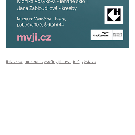
,
,
,
jihlavsko
muzeum vysočiny jihlava
telč
výstava