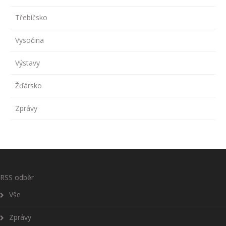
Třebíčsko
Vysočina
Výstavy
Žďársko
Zprávy
RSS odběr
Vše
Zprávy