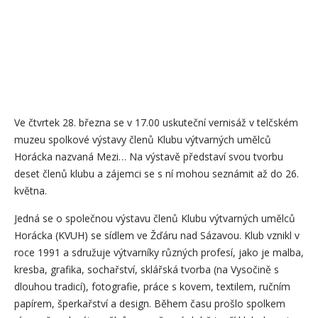
Ve čtvrtek 28. března se v 17.00 uskuteční vernisáž v telčském
muzeu spolkové výstavy členů Klubu výtvarných umělců
Horácka nazvaná Mezi… Na výstavě představí svou tvorbu
deset členů klubu a zájemci se s ní mohou seznámit až do 26.
května.
Jedná se o společnou výstavu členů Klubu výtvarných umělců
Horácka (KVUH) se sídlem ve Žďáru nad Sázavou. Klub vznikl v
roce 1991 a sdružuje výtvarníky různých profesí, jako je malba,
kresba, grafika, sochařství, sklářská tvorba (na Vysočině s
dlouhou tradicí), fotografie, práce s kovem, textilem, ručním
papírem, šperkařství a design. Během času prošlo spolkem