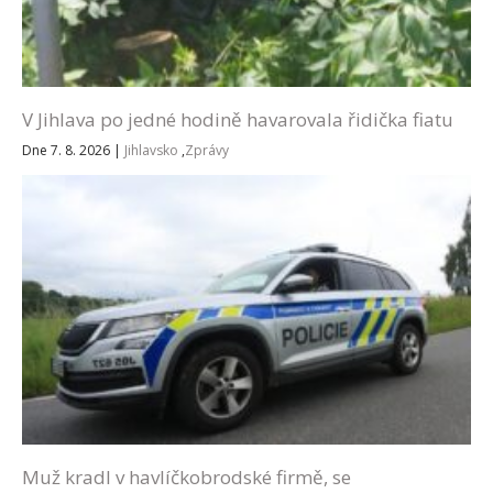
V Jihlava po jedné hodině havarovala řidička fiatu
Dne 7. 8. 2026
|
Jihlavsko
,
Zprávy
Muž kradl v havlíčkobrodské firmě, se