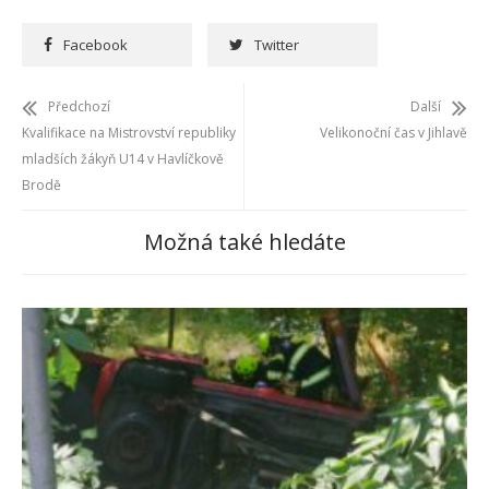
Facebook
Twitter
Předchozí
Další
Kvalifikace na Mistrovství republiky
Velikonoční čas v Jihlavě
mladších žákyň U14 v Havlíčkově
Brodě
Možná také hledáte