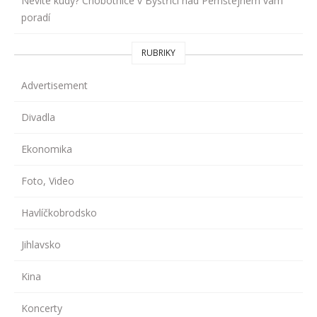
Nevíte kudy? Chobotnice v Bystřici nad Pernštejnem vám
poradí
RUBRIKY
Advertisement
Divadla
Ekonomika
Foto, Video
Havlíčkobrodsko
Jihlavsko
Kina
Koncerty