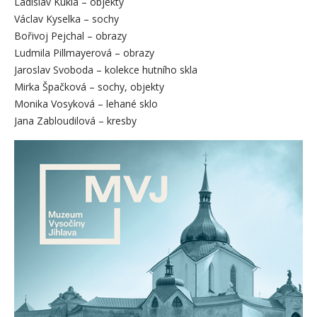
Ladislav Kukla – objekty
Václav Kyselka – sochy
Bořivoj Pejchal – obrazy
Ludmila Pillmayerová – obrazy
Jaroslav Svoboda – kolekce hutního skla
Mirka Špačková – sochy, objekty
Monika Vosyková – lehané sklo
Jana Zabloudilová – kresby