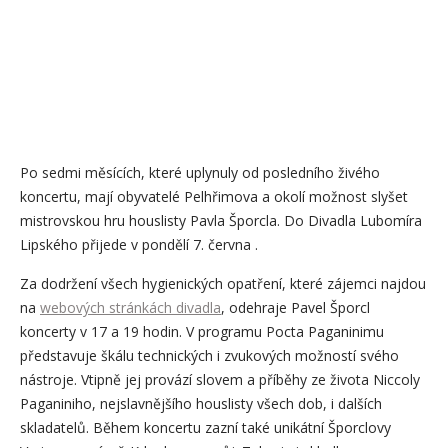
Po sedmi měsících, které uplynuly od posledního živého
koncertu, mají obyvatelé Pelhřimova a okolí možnost slyšet
mistrovskou hru houslisty Pavla Šporcla. Do Divadla Lubomíra
Lipského přijede v pondělí 7. června .
Za dodržení všech hygienických opatření, které zájemci najdou
na
webových stránkách divadla
, odehraje Pavel Šporcl
koncerty v 17 a 19 hodin. V programu Pocta Paganinimu
představuje škálu technických i zvukových možností svého
nástroje. Vtipně jej provází slovem a příběhy ze života Niccoly
Paganiniho, nejslavnějšího houslisty všech dob, i dalších
skladatelů. Během koncertu zazní také unikátní Šporclovy