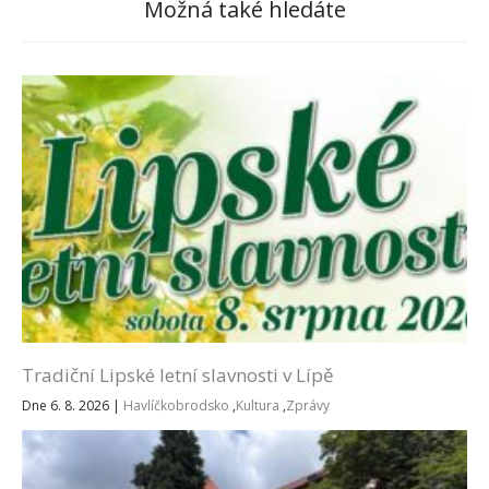
Možná také hledáte
Tradiční Lipské letní slavnosti v Lípě
Dne 6. 8. 2026
|
Havlíčkobrodsko
,
Kultura
,
Zprávy