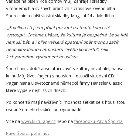
Variace na píseň Kde domov můj. Zahraje i skladby
v moderních a svižných aranžích z crossoverového alba
Sporcelain a další vlastní skladby Magical 24 a Modlitba.
„S velkou ctí jsem přijal pozvání na tomto koncertě
vystoupit. Chceme ukázat, že kultura je bezpečná, že se lidé
nemusí bát, a i přes veškerá opatření opět mohou zažít
neopakovatelnou atmosféru živého koncertu“, řekl
k chystanému vystoupení houslista.
Šporcl ani v době absolutní uzávěry kultury nezahálel, napsal
knihu Můj život (nejen) s houslemi, natočil virtuózní CD
Paganiniana u světoznámé německé firmy Hänssler Classic,
které vyjde v nejbližších dnech.
Po koncertě mají návštěvníci možnost setkat se s houslistou
osobně na jeho tradiční autogramiádě.
Více na
www.kulturape.cz
nebo na
facebooku Pavla Šporcla
.
,
Pavel Šporcl
pelhřimov