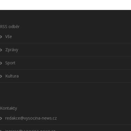
RSS odběr
Vše
Zprávy
Sport
Kultura
Kontakty
redakce@vysocina-news.cz