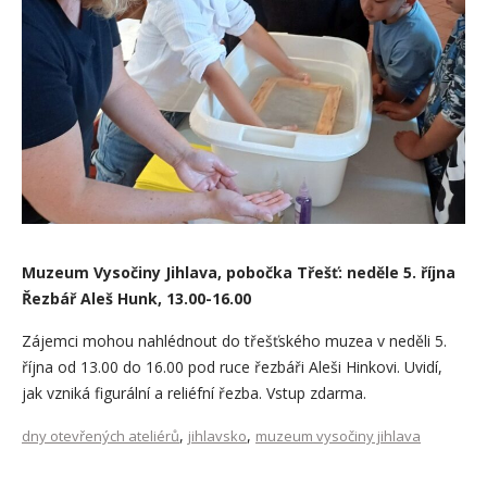
Muzeum Vysočiny Jihlava, pobočka Třešť: neděle 5. října
Řezbář Aleš Hunk, 13.00-16.00
Zájemci mohou nahlédnout do třešťského muzea v neděli 5.
října od 13.00 do 16.00 pod ruce řezbáři Aleši Hinkovi. Uvidí,
jak vzniká figurální a reliéfní řezba. Vstup zdarma.
,
,
dny otevřených ateliérů
jihlavsko
muzeum vysočiny jihlava