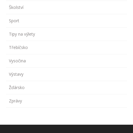
Školství
Sport
Tipy na výlety
Třebíčsko
Vysočina
Výstavy
Žďársko
Zprávy