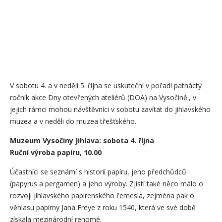
V sobotu 4. a v neděli 5. října se uskuteční v pořadí patnáctý
ročník akce Dny otevřených ateliérů (DOA) na Vysočině., v
jejich rámci mohou návštěvníci v sobotu zavítat do jihlavského
muzea a v neděli do muzea třešťského.
Muzeum Vysočiny Jihlava: sobota 4. října
Ruční výroba papíru, 10.00
Účastníci se seznámí s historií papíru, jeho předchůdců
(papyrus a pergamen) a jeho výroby. Zjistí také něco málo o
rozvoji jihlavského papírenského řemesla, zejména pak o
věhlasu papírny Jana Freye z roku 1540, která ve své době
získala mezinárodní renomé.