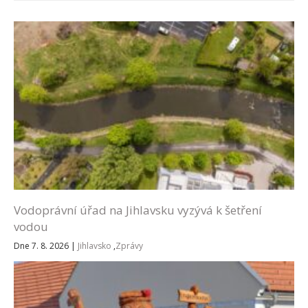
Vodoprávní úřad na Jihlavsku vyzývá k šetření
vodou
Dne 7. 8. 2026
|
Jihlavsko
,
Zprávy