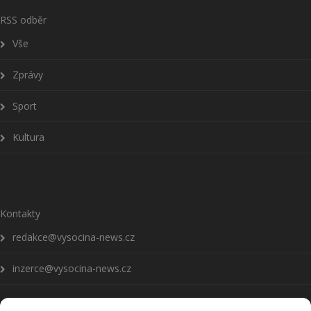
RSS odběr
Vše
Zprávy
Sport
Kultura
Kontakty
redakce@vysocina-news.cz
inzerce@vysocina-news.cz