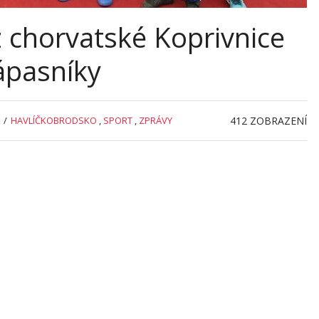
z chorvatské Koprivnice
ápasníky
/
HAVLÍČKOBRODSKO
,
SPORT
,
ZPRÁVY
412
ZOBRAZENÍ