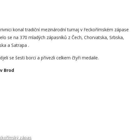
rivnici konal tradiční mezinárodní turnaj v řeckořímském zápase
jelo se na 370 mladých zápasníků z Čech, Chorvatska, Srbska,
ka a Satrapa .
li se šesti borci a přivezli celkem čtyři medaile.
ův Brod
ckořímský zápas