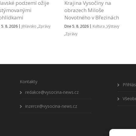
hlavské podzemí ožije
Krajina Vysočiny na
stýmovanými
obrazech Miloše
ohlídkami
Novotného v Březinách
|
|
 5. 8. 2026
Jihlavsko
,
Zprávy
Dne 5. 8. 2026
Kultura
,
Výstavy
,
Zprávy
Kontakty
Přihlá
redakce@vysocina-news.cz
Všeob
inzerce@vysocina-news.cz