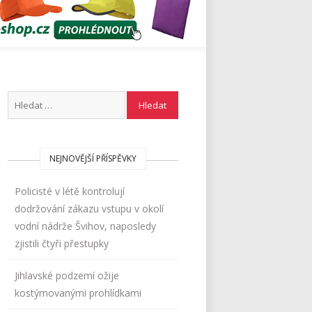
NEJNOVĚJŠÍ PŘÍSPĚVKY
Policisté v létě kontrolují
dodržování zákazu vstupu v okolí
vodní nádrže Švihov, naposledy
zjistili čtyři přestupky
Jihlavské podzemí ožije
kostýmovanými prohlídkami