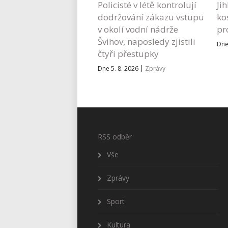
Policisté v létě kontrolují
Ji
dodržování zákazu vstupu
ko
v okolí vodní nádrže
pr
Švihov, naposledy zjistili
Dne
čtyři přestupky
|
Dne 5. 8. 2026
Zprávy
RSS odběr
Vše
Zprávy
Sport
Kultura