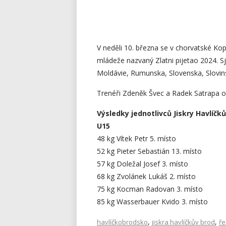
V neděli 10. března se v chorvatské Kop
mládeže nazvaný Zlatni pijetao 2024. S
Moldávie, Rumunska, Slovenska, Slovins
Trenéři Zdeněk Švec a Radek Satrapa odje
Výsledky jednotlivců Jiskry Havlíčk
U15
48 kg Vítek Petr 5. místo
52 kg Pieter Sebastián 13. místo
57 kg Doležal Josef 3. místo
68 kg Zvolánek Lukáš 2. místo
75 kg Kocman Radovan 3. místo
85 kg Wasserbauer Kvido 3. místo
,
,
havlíčkobrodsko
jiskra havlíčkův brod
ře