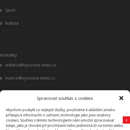
Sport
Kultura
Kontakty
redakce@vysocina-news.cz
inzerce@vysocina-news.cz
Spravovat souhlas s cookies
Abychom poskytli co nejlepší služby, používáme k ukládání a/nebo
Přihlásit se k odběru novinek
přístupu k informacím o zařízení, technologie jako jsou soubory
x
cookies. Souhlas s těmito technologiemi nám umožní zpracovávat
Všeobecné podmínky
údaje, jako je chování při procházení nebo jedinečná ID na tomto webu.