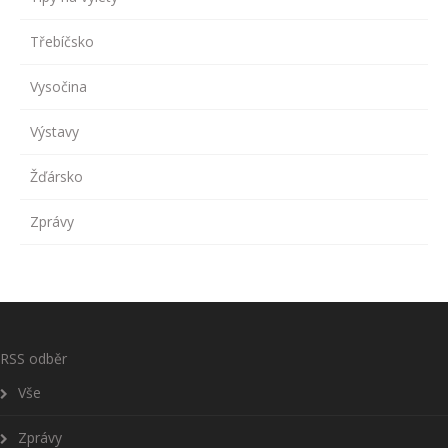
Třebíčsko
Vysočina
Výstavy
Žďársko
Zprávy
RSS odběr
Vše
Zprávy