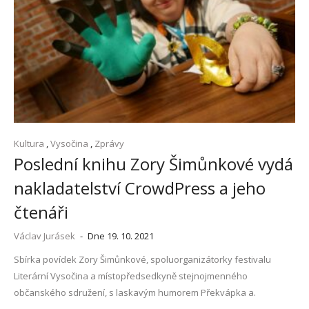
Kultura
,
Vysočina
,
Zprávy
Poslední knihu Zory Šimůnkové vydá
nakladatelství CrowdPress a jeho
čtenáři
Václav Jurásek
-
Dne 19. 10. 2021
Sbírka povídek Zory Šimůnkové, spoluorganizátorky festivalu
Literární Vysočina a místopředsedkyně stejnojmenného
občanského sdružení, s laskavým humorem Překvápka a.