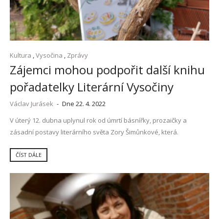
Kultura
,
Vysočina
,
Zprávy
Zájemci mohou podpořit další knihu
pořadatelky Literární Vysočiny
Václav Jurásek
-
Dne 22. 4. 2022
V úterý 12. dubna uplynul rok od úmrtí básnířky, prozaičky a
zásadní postavy literárního světa Zory Šimůnkové, která.
ČÍST DÁLE